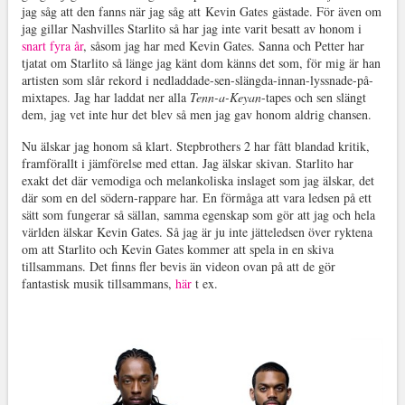
jag såg att den fanns när jag såg att Kevin Gates gästade. För även om
jag gillar Nashvilles Starlito så har jag inte varit besatt av honom i
snart
fyra år
, såsom jag har med Kevin Gates. Sanna och Petter har
tjatat om Starlito så länge jag känt dom känns det som, för mig är han
artisten som slår rekord i nedladdade-sen-slängda-innan-lyssnade-på-
mixtapes. Jag har laddat ner alla
Tenn-a-Keyan
-tapes och sen slängt
dem, jag vet inte hur det blev så men jag gav honom aldrig chansen.
Nu älskar jag honom så klart. Stepbrothers 2 har fått blandad kritik,
framförallt i jämförelse med ettan. Jag älskar skivan. Starlito har
exakt det där vemodiga och melankoliska inslaget som jag älskar, det
där som en del södern-rappare har. En förmåga att vara ledsen på ett
sätt som fungerar så sällan, samma egenskap som gör att jag och hela
världen älskar Kevin Gates. Så jag är ju inte jätteledsen över ryktena
om att Starlito och Kevin Gates kommer att spela in en skiva
tillsammans. Det finns fler bevis än videon ovan på att de gör
fantastisk musik tillsammans,
här
t ex.