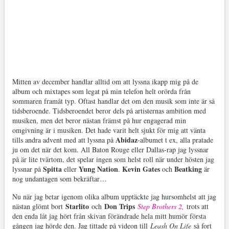
Mitten av december handlar alltid om att lyssna ikapp mig på de
album och mixtapes som legat på min telefon helt orörda från
sommaren framåt typ. Oftast handlar det om den musik som inte är så
tidsberoende. Tidsberoendet beror dels på artisternas ambition med
musiken, men det beror nästan främst på hur engagerad min
omgivning är i musiken. Det hade varit helt sjukt för mig att vänta
Abidaz
tills andra advent med att lyssna på
-albumet t ex, alla pratade
ju om det när det kom. All Baton Rouge eller Dallas-rap jag lyssnar
på är lite tvärtom, det spelar ingen som helst roll när under hösten jag
Spitta
Yung Nation
Kevin Gates
Beatking
lyssnar på
eller
.
och
är
nog undantagen som bekräftar…
Nu när jag betar igenom olika album upptäckte jag hursomhelst att jag
Starlito
Don Trips
nästan glömt bort
och
Step Brothers 2
,
trots att
den enda låt jag hört från skivan förändrade hela mitt humör första
gången jag hörde den. Jag tittade på videon till
Leash On Life
så fort