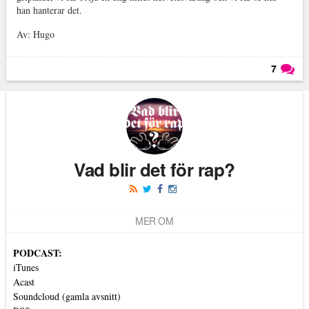
han hanterar det.
Av: Hugo
7
Läs kommentarer (
7
)
Vad blir det för rap?
MER OM
PODCAST:
iTunes
Acast
Soundcloud (gamla avsnitt)