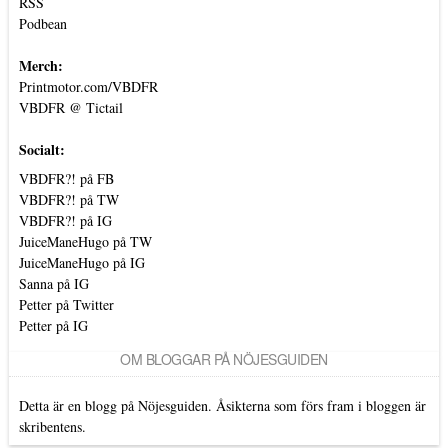
RSS
Podbean
Merch:
Printmotor.com/VBDFR
VBDFR @ Tictail
Socialt:
VBDFR?! på FB
VBDFR?! på TW
VBDFR?! på IG
JuiceManeHugo på TW
JuiceManeHugo på IG
Sanna på IG
Petter på Twitter
Petter på IG
OM BLOGGAR PÅ NÖJESGUIDEN
Detta är en blogg på Nöjesguiden. Åsikterna som förs fram i bloggen är
skribentens.