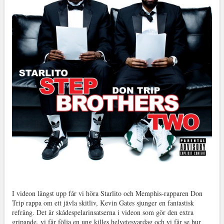
I videon längst upp får vi höra Starlito och Memphis-rapparen Don
Trip rappa om ett jävla skitliv, Kevin Gates sjunger en fantastisk
refräng. Det är skådespelarinsatserna i videon som gör den extra
gripande, vi får följa en ung killes helvetesvardag och vi får se hur