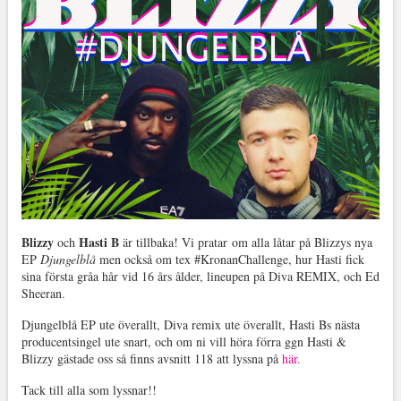
Blizzy
Hasti B
och
är tillbaka! Vi pratar om alla låtar på Blizzys nya
EP
Djungelblå
men också om tex #KronanChallenge, hur Hasti fick
sina första gråa hår vid 16 års ålder, lineupen på Diva REMIX, och Ed
Sheeran.
Djungelblå EP ute överallt, Diva remix ute överallt, Hasti Bs nästa
producentsingel ute snart, och om ni vill höra förra ggn Hasti &
Blizzy gästade oss så finns avsnitt 118 att lyssna på
här.
Tack till alla som lyssnar!!