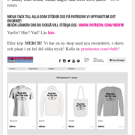
remix
MEGA TACK TILL ALLA SOM STÖDER OSS PÅ PATREON! VI UPPSKATTAR DET
ENORMT!
BESÖK LÄNKEN OM DU OCKSÅ VILL STÖDJA OSS:
WWW.PATREON.COM/VBDFR
!
här
.
Varför? Hur? Vad? Läs
MERCH!
Eller köp
Vi har en ny shop med nya sweatshirts, t-shirts
och påsar i en hel del olika tryck! Kolla in
printmotor.com/vbdfr
!