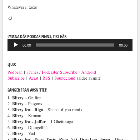
Whatever?! xoxo
<3
LYSSNA DÄR PODDAR FINNS, T EX HÄR:
Ljudspelare
00:00
00:00
LJUD:
Podbean
|
iTunes / Podcaster Subscribe
|
Android
Subscribe
|
Acast
|
RSS
|
Soundcloud
(äldre avsnitt)
SÅNGER FRÅN AVSNITTET:
Blizzy
1.
– On fire
Blizzy
2.
– Paigons
Blizzy
feat
Rigo
3.
.
– Shape of you remix
Blizzy
4.
– Kronan
Blizzy
feat. Jaffar
5.
– 1 Ghettosaga
Blizzy
6.
– Djungelblå
Blizzy
7.
– Vad
Blizzy feat. Denz, Yasin, Rigo, Aki, Dree Low, Jacco
8.
– Diva