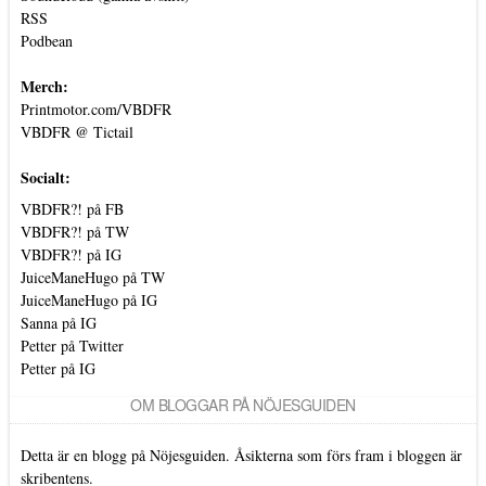
RSS
Podbean
Merch:
Printmotor.com/VBDFR
VBDFR @ Tictail
Socialt:
VBDFR?! på FB
VBDFR?! på TW
VBDFR?! på IG
JuiceManeHugo på TW
JuiceManeHugo på IG
Sanna på IG
Petter på Twitter
Petter på IG
OM BLOGGAR PÅ NÖJESGUIDEN
Detta är en blogg på Nöjesguiden. Åsikterna som förs fram i bloggen är
skribentens.