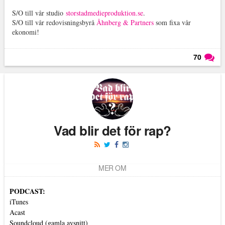
S/O till vår studio
storstadmedieproduktion.se
.
S/O till vår redovisningsbyrå
Åhnberg & Partners
som fixa vår
ekonomi!
70
Läs kommentarer (
70
)
Vad blir det för rap?
MER OM
PODCAST:
iTunes
Acast
Soundcloud (gamla avsnitt)