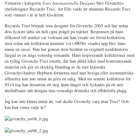
Vinnaren i kategorin
Årets Internationella Designer
blev Givenchys
chefsdesigner Riccardo Tisci. Att Elle valde att utnämna Riccardo Tisci
som vinnare i år är helt klockrent.
Riccardo Tisci började som designer för Givenchy 2005 och har sedan
dess lyckats sätta sin helt egna prägel på märket. Responsen på hans
tillkomst till märket var tveksam när han visade sin första kollektion,
men redan när kollektion nummer två (AW06) visades upp blev hans
namn en succé. Han har genom åren berättat en originell modehistoria
färgad av en slags vemodig romantik. Hans inspirerande kollektioner med
en tydlig Givenchy-Tisci estetik, där han alltid leker med kontrasterande
material och gör en skicklig blanding av de mer klassiska
Givenchy/Audrey Hepburn-formerna med mer boxiga eller asymmetriska
silhuetter kan inte annat än göra en salig. Med sin senaste kollektion för
SS14 tog han dessutom ett steg ännu längre och lyckades på ett mer
återhållsamt sätt designa sina vemodigt drömska och effektfulla plagg.
Jag kan inte känna annat än: vad skulle Givenchy vara utan Tisci? Och:
kan han vinna varje år?