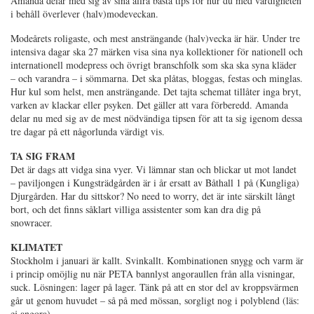
Amanda delar med sig av sina allra bästa tips för hur du med värdigheten
i behåll överlever (halv)modeveckan.
Modeårets roligaste, och mest ansträngande (halv)vecka är här. Under tre
intensiva dagar ska 27 märken visa sina nya kollektioner för nationell och
internationell modepress och övrigt branschfolk som ska ska syna kläder
– och varandra – i sömmarna. Det ska plåtas, bloggas, festas och minglas.
Hur kul som helst, men ansträngande. Det tajta schemat tillåter inga bryt,
varken av klackar eller psyken. Det gäller att vara förberedd. Amanda
delar nu med sig av de mest nödvändiga tipsen för att ta sig igenom dessa
tre dagar på ett någorlunda värdigt vis.
TA SIG FRAM
Det är dags att vidga sina vyer. Vi lämnar stan och blickar ut mot landet
– paviljongen i Kungsträdgården är i år ersatt av Båthall 1 på (Kungliga)
Djurgården. Har du sittskor? No need to worry, det är inte särskilt långt
bort, och det finns såklart villiga assistenter som kan dra dig på
snowracer.
KLIMATET
Stockholm i januari är kallt. Svinkallt. Kombinationen snygg och varm är
i princip omöjlig nu när PETA bannlyst angoraullen från alla visningar,
suck. Lösningen: lager på lager. Tänk på att en stor del av kroppsvärmen
går ut genom huvudet – så på med mössan, sorgligt nog i polyblend (läs:
ej angora).