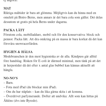
MAT
Riktiga måltider är bara att glömma. Möjligtvis kan du hinna med en
omelett på Bistro Berns, men annars är det bara cola som gäller. Det delas
dessutom ut gratis på hela Berns under dagarna.
PACKA LÄTT
Förutom cola, mobilladdare, mobil och för den konservativa: block och
pennor. Packa lätt. Att dra omkring på en massa är bara korkat då det kan
försvåra snowracerfärden.
HYGIEN & HÄLSA
Modebranschen är den mest hygieniska av de alla. Kindpuss går alltid
före handslag. Risken för E-coli är därmed minimal, men tänk på att det
är herpestider då det efter x antal glas bubbel kan kännas aktuellt att
hångla.
NO-NO’S
– Barn.
– Fota med iPad (du blockar min iPad).
– Om du har ståplats – kan du lika gärna skita i att komma.
– Överdrivet parfymerande. Dofter att undvika: Allt som kan hittas på
Åhléns (dvs inte Byredo).