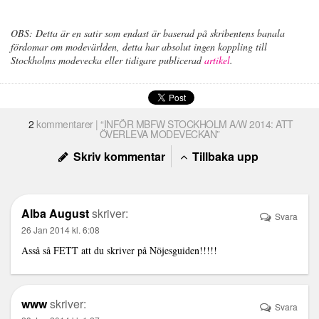
OBS: Detta är en satir som endast är baserad på skribentens banala
fördomar om modevärlden, detta har absolut ingen koppling till
Stockholms modevecka eller tidigare publicerad
artikel
.
2
kommentarer | “INFÖR MBFW STOCKHOLM A/W 2014: ATT
ÖVERLEVA MODEVECKAN”
Skriv kommentar
Tillbaka upp
Alba August
skriver:
Svara
26 Jan 2014 kl. 6:08
Asså så FETT att du skriver på Nöjesguiden!!!!!
www
skriver:
Svara