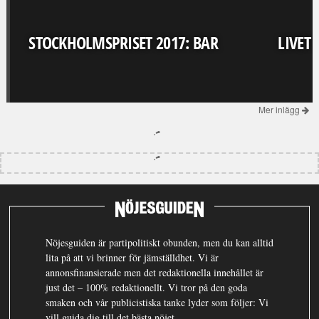
STOCKHOLMSPRISET 2017: BAR
LIVET
Mer inlägg
Nöjesguiden är partipolitiskt obunden, men du kan alltid
lita på att vi brinner för jämställdhet. Vi är
annonsfinansierade men det redaktionella innehållet är
just det – 100% redaktionellt. Vi tror på den goda
smaken och vår publicistiska tanke lyder som följer: Vi
vill guida dig till det bästa nöjet.