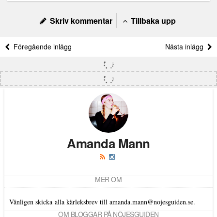
Skriv kommentar
Tillbaka upp
Föregående inlägg
Nästa inlägg
Amanda Mann
MER OM
Vänligen skicka alla kärleksbrev till amanda.mann@nojesguiden.se.
OM BLOGGAR PÅ NÖJESGUIDEN