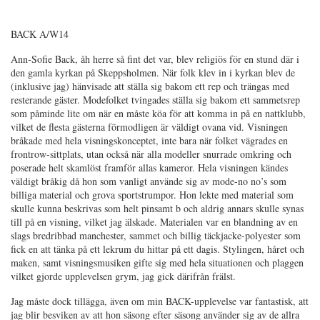
BACK A/W14
Ann-Sofie Back, åh herre så fint det var, blev religiös för en stund där i
den gamla kyrkan på Skeppsholmen. När folk klev in i kyrkan blev de
(inklusive jag) hänvisade att ställa sig bakom ett rep och trängas med
resterande gäster. Modefolket tvingades ställa sig bakom ett sammetsrep
som påminde lite om när en måste köa för att komma in på en nattklubb,
vilket de flesta gästerna förmodligen är väldigt ovana vid. Visningen
bråkade med hela visningskonceptet, inte bara när folket vägrades en
frontrow-sittplats, utan också när alla modeller snurrade omkring och
poserade helt skamlöst framför allas kameror. Hela visningen kändes
väldigt bråkig då hon som vanligt använde sig av mode-no no’s som
billiga material och grova sportstrumpor. Hon lekte med material som
skulle kunna beskrivas som helt pinsamt b och aldrig annars skulle synas
till på en visning, vilket jag älskade. Materialen var en blandning av en
slags bredribbad manchester, sammet och billig täckjacke-polyester som
fick en att tänka på ett lekrum du hittar på ett dagis. Stylingen, håret och
maken, samt visningsmusiken gifte sig med hela situationen och plaggen
vilket gjorde upplevelsen grym, jag gick därifrån frälst.
Jag måste dock tillägga, även om min BACK-upplevelse var fantastisk, att
jag blir besviken av att hon säsong efter säsong använder sig av de allra