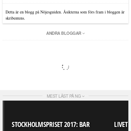
Detta är en blogg på Nöjesguiden. Åsikterna som förs fram i bloggen är
skribentens.
ANDRA BLOGGAR
MEST LÄST PÅ NG
STOCKHOLMSPRISET 2017: BAR
LIVET