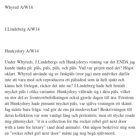
Whyred A/W14
J.Lindeberg A/W14
Hunkydory A/W14
Under Whyreds, J.Lindebergs och Hunkydorys visning var det ENDA jag
kunde tänka på: päls, päls, päls, och päls. Vad var grejen med det? Högst
oklart. Whyred använde sig av fuskpäls (tror jag) men undviker därför
inte att vara med och reproducera ett pälsideal som är helt sjukt och
känns helt förlegat, räcker det inte nu? J.Lindeberg hade helt brutalt
mycket päls i olika varianter. Hunkydory vältrade sig i äkta päls, vilket
en stor del av frontrowbefolkningen också gjorde dagen till ära. Förutom
att Hunkydory hade pinsamt mycket päls, var själva visningen ett skämt.
Jag måste bara fråga: vad gör de ens på modeveckan? Beskrivningen till
deras kollektion var som vanligt lång och pretentiös, men ett stycke roade
mig jättemycket: ”it is a collection for the rocker rebel girl next door
with a taste for luxury” (and dead animals). Om någon beskriver mig som
en ”rocker rebel girl next door” måste jag nog begå självmord.