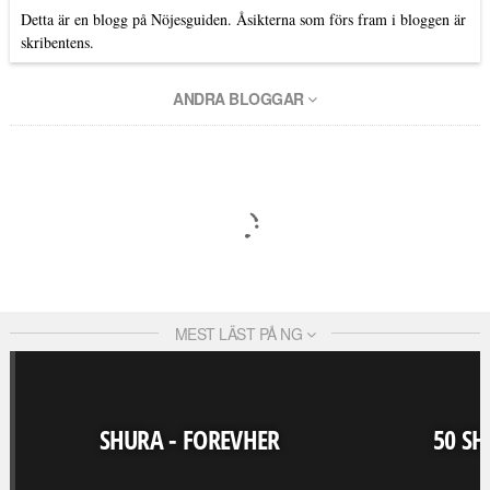
Detta är en blogg på Nöjesguiden. Åsikterna som förs fram i bloggen är
skribentens.
ANDRA BLOGGAR
MEST LÄST PÅ NG
SHURA - FOREVHER
50 SH