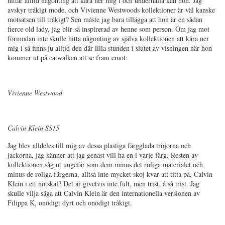
hittar alltid någonting att kära ner mig i och underhålla kan hon. Jag
avskyr tråkigt mode, och Vivienne Westwoods kollektioner är väl kanske
motsatsen till tråkigt? Sen måste jag bara tillägga att hon är en sådan
fierce old lady, jag blir så inspirerad av henne som person. Om jag mot
förmodan inte skulle hitta någonting av själva kollektionen att kära ner
mig i så finns ju alltid den där lilla stunden i slutet av visningen när hon
kommer ut på catwalken att se fram emot:
Vivienne Westwood
Calvin Klein SS15
Jag blev alldeles till mig av dessa plastiga färgglada tröjorna och
jackorna, jag känner att jag genast vill ha en i varje färg. Resten av
kollektionen såg ut ungefär som dem minus det roliga materialet och
minus de roliga färgerna, alltså inte mycket skoj kvar att titta på, Calvin
Klein i ett nötskal? Det är givetvis inte fult, men trist, å så trist. Jag
skulle vilja säga att Calvin Klein är den internationella versionen av
Filippa K, onödigt dyrt och onödigt tråkigt.