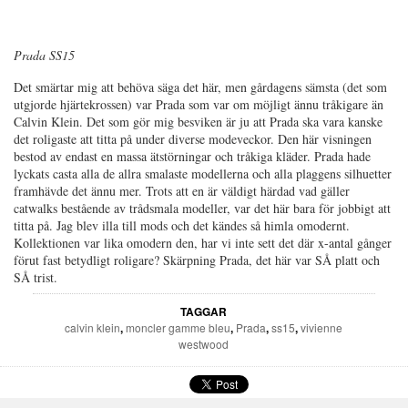
Prada SS15
Det smärtar mig att behöva säga det här, men gårdagens sämsta (det som
utgjorde hjärtekrossen) var Prada som var om möjligt ännu tråkigare än
Calvin Klein. Det som gör mig besviken är ju att Prada ska vara kanske
det roligaste att titta på under diverse modeveckor. Den här visningen
bestod av endast en massa ätstörningar och tråkiga kläder. Prada hade
lyckats casta alla de allra smalaste modellerna och alla plaggens silhuetter
framhävde det ännu mer. Trots att en är väldigt härdad vad gäller
catwalks bestående av trådsmala modeller, var det här bara för jobbigt att
titta på. Jag blev illa till mods och det kändes så himla omodernt.
Kollektionen var lika omodern den, har vi inte sett det där x-antal gånger
förut fast betydligt roligare? Skärpning Prada, det här var SÅ platt och
SÅ trist.
TAGGAR
calvin klein
,
moncler gamme bleu
,
Prada
,
ss15
,
vivienne
westwood