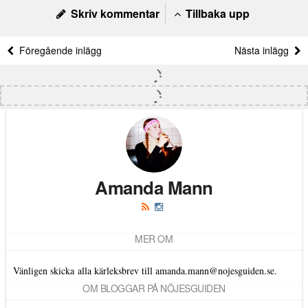
Skriv kommentar
Tillbaka upp
Föregående inlägg
Nästa inlägg
Amanda Mann
MER OM
Vänligen skicka alla kärleksbrev till amanda.mann@nojesguiden.se.
OM BLOGGAR PÅ NÖJESGUIDEN