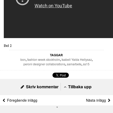
Del 2
TAGGAR
bon
,
fashion week stockholm
,
Isabell Yalda Hellysaz
,
peroni designer collaborations
,
samarbete
,
ss15
Skriv kommentar
Tillbaka upp
Föregående inlägg
Nästa inlägg