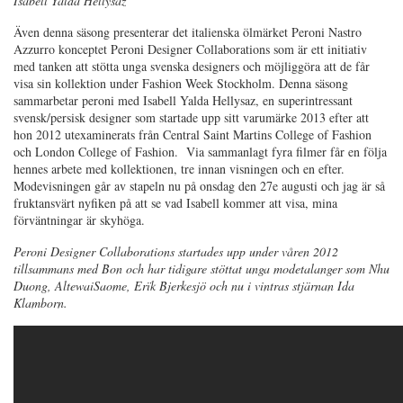
Isabell Yalda Hellysaz
Även denna säsong presenterar det italienska ölmärket Peroni Nastro
Azzurro konceptet Peroni Designer Collaborations som är ett initiativ
med tanken att stötta unga svenska designers och möjliggöra att de får
visa sin kollektion under Fashion Week Stockholm. Denna säsong
sammarbetar peroni med Isabell Yalda Hellysaz, en superintressant
svensk/persisk designer som startade upp sitt varumärke 2013 efter att
hon 2012 utexaminerats från Central Saint Martins College of Fashion
och London College of Fashion. Via sammanlagt fyra filmer får en följa
hennes arbete med kollektionen, tre innan visningen och en efter.
Modevisningen går av stapeln nu på onsdag den 27e augusti och jag är så
fruktansvärt nyfiken på att se vad Isabell kommer att visa, mina
förväntningar är skyhöga.
Peroni Designer Collaborations startades upp under våren 2012
tillsammans med Bon och har tidigare stöttat unga modetalanger som Nhu
Duong, AltewaiSaome, Erïk Bjerkesjö och nu i vintras stjärnan Ida
Klamborn.