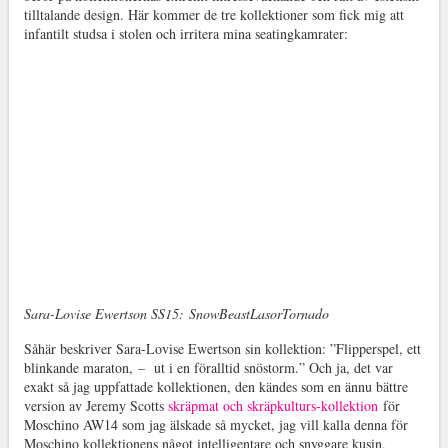
tilltalande design. Här kommer de tre kollektioner som fick mig att
infantilt studsa i stolen och irritera mina seatingkamrater:
Sara-Lovise Ewertson SS15: SnowBeastLasorTornado
Såhär beskriver Sara-Lovise Ewertson sin kollektion: ”Flipperspel, ett
blinkande maraton, – ut i en föralltid snöstorm.” Och ja, det var
exakt så jag uppfattade kollektionen, den kändes som en ännu bättre
version av Jeremy Scotts
skräpmat och skräpkulturs-kollektion
för
Moschino AW14 som jag älskade så mycket, jag vill kalla denna för
Moschino kollektionens något intelligentare och snyggare kusin.