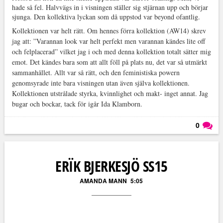
hade så fel. Halvvägs in i visningen ställer sig stjärnan upp och börjar
sjunga. Den kollektiva lyckan som då uppstod var beyond ofantlig.
Kollektionen var helt rätt. Om hennes förra kollektion (AW14) skrev
jag att: ”Varannan look var helt perfekt men varannan kändes lite off
och felplacerad” vilket jag i och med denna kollektion totalt sätter mig
emot. Det kändes bara som att allt föll på plats nu, det var så utmärkt
sammanhållet. Allt var så rätt, och den feministiska powern
genomsyrade inte bara visningen utan även själva kollektionen.
Kollektionen utstrålade styrka, kvinnlighet och makt- inget annat. Jag
bugar och bockar, tack för igår Ida Klamborn.
0
Läs kommentarer (
0
)
ERÏK BJERKESJÖ SS15
AMANDA MANN
5:05