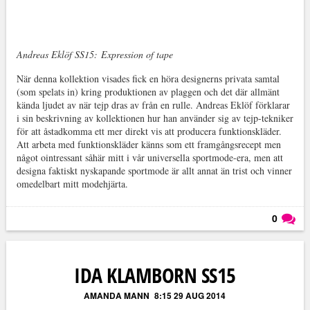
Andreas Eklöf SS15:
Expression of tape
När denna kollektion visades fick en höra designerns privata samtal
(som spelats in) kring produktionen av plaggen och det där allmänt
kända ljudet av när tejp dras av från en rulle. Andreas Eklöf förklarar
i sin beskrivning av kollektionen hur han använder sig av tejp-tekniker
för att åstadkomma ett mer direkt vis att producera funktionskläder.
Att arbeta med funktionskläder känns som ett framgångsrecept men
något ointressant såhär mitt i vår universella sportmode-era, men att
designa faktiskt nyskapande sportmode är allt annat än trist och vinner
omedelbart mitt modehjärta.
0
Läs kommentarer (
0
)
IDA KLAMBORN SS15
AMANDA MANN
8:15 29 AUG 2014