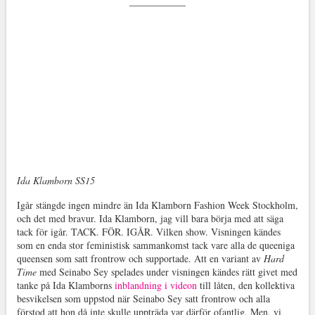
Ida Klamborn SS15
Igår stängde ingen mindre än Ida Klamborn Fashion Week Stockholm,
och det med bravur. Ida Klamborn, jag vill bara börja med att säga
tack för igår. TACK. FÖR. IGÅR. Vilken show. Visningen kändes
som en enda stor feministisk sammankomst tack vare alla de queeniga
queensen som satt frontrow och supportade. Att en variant av
Hard
Time
med Seinabo Sey spelades under visningen kändes rätt givet med
tanke på Ida Klamborns
inblandning i videon
till låten, den kollektiva
besvikelsen som uppstod när Seinabo Sey satt frontrow och alla
förstod att hon då inte skulle uppträda var därför ofantlig. Men, vi