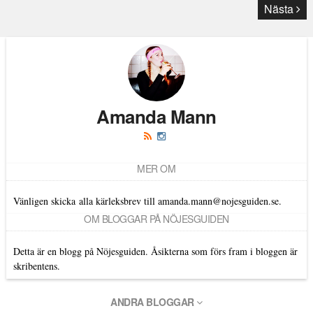
Nästa
Amanda Mann
MER OM
Vänligen skicka alla kärleksbrev till amanda.mann@nojesguiden.se.
OM BLOGGAR PÅ NÖJESGUIDEN
Detta är en blogg på Nöjesguiden. Åsikterna som förs fram i bloggen är
skribentens.
ANDRA BLOGGAR