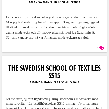
AMANDA MANN
10:45 31 AUG 2014
Lider av en rejäl modeöverdos just nu och agerar död fisk i sängen.
Men jag bestämde mig för att liva upp mitt oglammiga sängliggande
tillstånd lite med ett par funky strumpor för att ordentligt avsluta
denna modevecka och allt modeveckansskriveri jag ägnat mig åt.
Så- snipp snapp snut så var Amandas modeveckanssaga slut.
0
Läs kommentarer (
0
)
THE SWEDISH SCHOOL OF TEXTILES
SS15
AMANDA MANN
5:22 30 AUG 2014
Nu avslutar jag min uppdatering kring stockholms modevecka med
mina favoriter från Textilhögskolans SS15-visning. Favoriseringen
beror på kollektionernas extremt intresseväckande och rätt av estetiskt