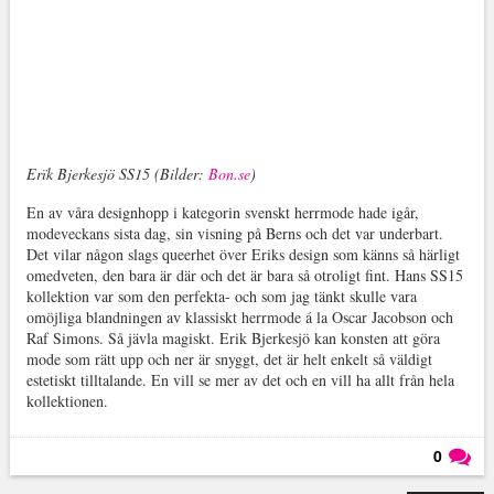
Erïk Bjerkesjö SS15 (Bilder:
Bon.se
)
En av våra designhopp i kategorin svenskt herrmode hade igår,
modeveckans sista dag, sin visning på Berns och det var underbart.
Det vilar någon slags queerhet över Eriks design som känns så härligt
omedveten, den bara är där och det är bara så otroligt fint. Hans SS15
kollektion var som den perfekta- och som jag tänkt skulle vara
omöjliga blandningen av klassiskt herrmode á la Oscar Jacobson och
Raf Simons. Så jävla magiskt. Erik Bjerkesjö kan konsten att göra
mode som rätt upp och ner är snyggt, det är helt enkelt så väldigt
estetiskt tilltalande. En vill se mer av det och en vill ha allt från hela
kollektionen.
0
Läs kommentarer (
0
)