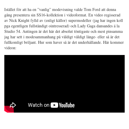
Istället för att ha en ”vanlig” modevisning valde Tom Ford att denna
gång presentera sin SS16-kollektion i videoformat. En video regisserad
av Nick Knight fylld av (enligt källor) supermodeller
(jag har ingen koll
pga egentligen fullständigt ointresserad) o
ch Lady Gaga dansandes á la
Studio 54. Antingen är det här det absolut töntigaste och mest pinsamma
jag har sett i modesammanhang på väldigt väldigt länge- eller så är det
fullkomligt briljant. Hur som haver så är det underhållande. Här kommer
videon: