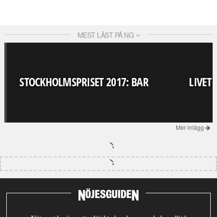
MEST LÄST PÅ NG
STOCKHOLMSPRISET 2017: BAR
LIVET
Mer inlägg