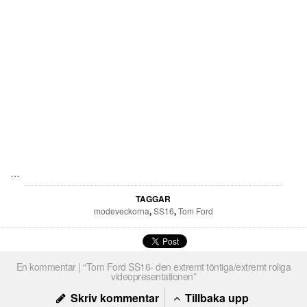
…
TAGGAR
modeveckorna
,
SS16
,
Tom Ford
En kommentar | “Tom Ford SS16- den extremt töntiga/extremt roliga
videopresentationen”
Skriv kommentar
Tillbaka upp