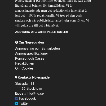
Nöjesguiden är partipolitiskt obunden, men du kan alltid
lita på att vi brinner för jämställdhet. Vi är
annonsfinansierade men det redaktionella innehållet är
just det – 100% redaktionellt. Vi tror på den goda
smaken och vår publicistiska tanke lyder som följer: Vi
vill guida dig till det bästa nöjet.
ANSVARIG UTGIVARE:
PELLE TAMLEHT
Om Nöjesguiden
Annonsering och Samarbeten
Annonsspecifikationer
Koncept och Cases
Redaktionen
Om Cookies
Kontakta Nöjesguiden
Slussplan 11
111 30 Stockholm
Epost:
info@ng.se
Faceboook
Twitter