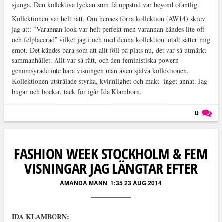
sjunga. Den kollektiva lyckan som då uppstod var beyond ofantlig.
Kollektionen var helt rätt. Om hennes förra kollektion (AW14) skrev
jag att: ”Varannan look var helt perfekt men varannan kändes lite off
och felplacerad” vilket jag i och med denna kollektion totalt sätter mig
emot. Det kändes bara som att allt föll på plats nu, det var så utmärkt
sammanhållet. Allt var så rätt, och den feministiska powern
genomsyrade inte bara visningen utan även själva kollektionen.
Kollektionen utstrålade styrka, kvinnlighet och makt- inget annat. Jag
bugar och bockar, tack för igår Ida Klamborn.
0
Läs kommentarer (
0
)
FASHION WEEK STOCKHOLM & FEM
VISNINGAR JAG LÄNGTAR EFTER
AMANDA MANN
1:35 23 AUG 2014
IDA KLAMBORN: