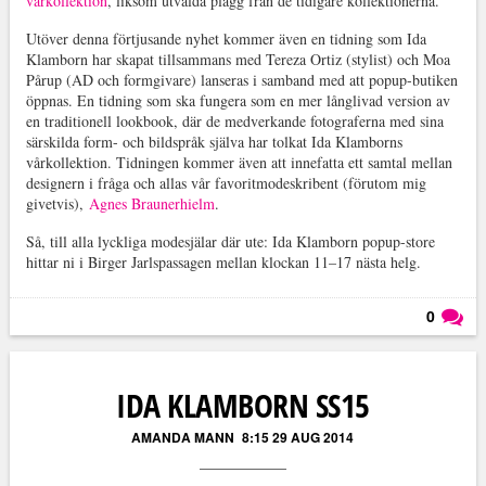
vårkollektion
, liksom utvalda plagg från de tidigare kollektionerna.
Utöver denna förtjusande nyhet kommer även en tidning som Ida
Klamborn har skapat tillsammans med Tereza Ortiz (stylist) och Moa
Pårup (AD och formgivare) lanseras i samband med att popup-butiken
öppnas. En tidning som ska fungera som en mer långlivad version av
en traditionell lookbook, där de medverkande fotograferna med sina
särskilda form- och bildspråk själva har tolkat Ida Klamborns
vårkollektion. Tidningen kommer även att innefatta ett samtal mellan
designern i fråga och allas vår favoritmodeskribent (förutom mig
givetvis),
Agnes Braunerhielm
.
Så, till alla lyckliga modesjälar där ute: Ida Klamborn popup-store
hittar ni i Birger Jarlspassagen mellan klockan 11–17 nästa helg.
0
Läs kommentarer (
0
)
IDA KLAMBORN SS15
AMANDA MANN
8:15 29 AUG 2014