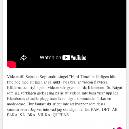
Videon till Seinabo Seys andra singel ”Hard Time” är äntligen här.
Inte nog med att låten är så sjukt jävla bra, är videon flawless.
Kläderna och stylingen i videon står grymma Ida Klamborn för. Något
som jag verkligen gick igång på är att videon inte bara visar upp Ida
Klamborns aktuella plagg utan även några kommande, älskar en
mode-tease. Hur fantastiskt är det inte att kvinnor som dessa
sammarbetar? Jag vet inte vad jag ska säga mer än: BAM. DET. ÄR.
BARA. SÅ. BRA. VILKA. QUEENS.