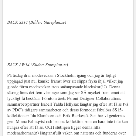
BACK SS14 (Bilder: Stureplan.se)
BACK AW14 (Bilder: Stureplan.se)
På tisdag drar modeveckan i Stockholm igång och jag är löjligt
uppjagad just nu, kanske främst över att slippa frysa ihjäl vilket jag
gjorde förra modeveckan trots snöanpassade klackskor(!?). Denna
säsong finns det fem visningar som jag ser SÅ mycket fram emot att
lyckligt få beskåda. Förutom årets Peroni Designer Collaborations
sammarbetspartner Isabell Yalda Hellysaz längtar jag efter att få se två
av PDC’s tidigare sammarbeten och deras förmodat fabulösa SS15-
kollektioner: Ida Klamborn och Erïk Bjerkesjö. Sen har vi geniernas
geni Minna Palmqvist och hennes kollektion som en bara inte inte kan
hungra efter att få se. OCH slutligen ligger denna lilla
modenarkoman(n) längtansfullt vaken om nätterna och funderar över