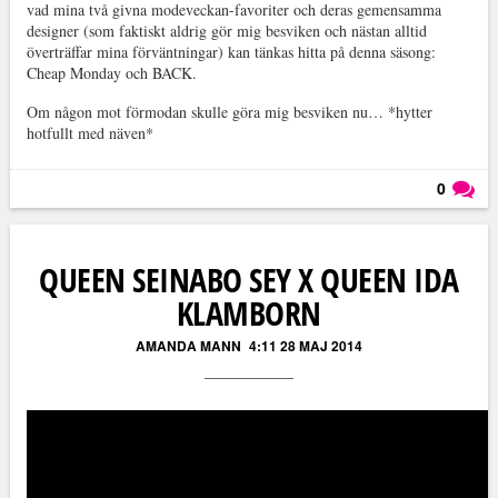
vad mina två givna modeveckan-favoriter och deras gemensamma
designer (som faktiskt aldrig gör mig besviken och nästan alltid
överträffar mina förväntningar) kan tänkas hitta på denna säsong:
Cheap Monday och BACK.
Om någon mot förmodan skulle göra mig besviken nu… *hytter
hotfullt med näven*
0
Läs kommentarer (
0
)
QUEEN SEINABO SEY X QUEEN IDA
KLAMBORN
AMANDA MANN
4:11 28 MAJ 2014