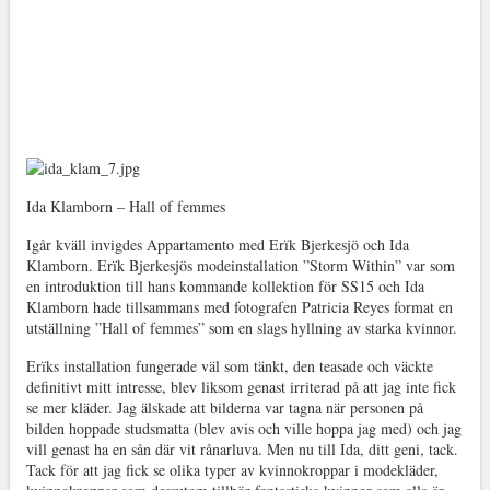
Ida Klamborn – Hall of femmes
Igår kväll invigdes Appartamento med Erïk Bjerkesjö och Ida
Klamborn. Erïk Bjerkesjös modeinstallation ”Storm Within” var som
en introduktion till hans kommande kollektion för SS15 och Ida
Klamborn hade tillsammans med fotografen Patricia Reyes format en
utställning ”Hall of femmes” som en slags hyllning av starka kvinnor.
Erïks installation fungerade väl som tänkt, den teasade och väckte
definitivt mitt intresse, blev liksom genast irriterad på att jag inte fick
se mer kläder. Jag älskade att bilderna var tagna när personen på
bilden hoppade studsmatta (blev avis och ville hoppa jag med) och jag
vill genast ha en sån där vit rånarluva. Men nu till Ida, ditt geni, tack.
Tack för att jag fick se olika typer av kvinnokroppar i modekläder,