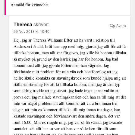
Anmäld för kvinnohat
Theresa
skriver:
Svara
29 Nov 2018 kl. 10:40
Hej, jag är Theresa Williams Efter att ha varit i relation till
Anderson i åratal, bröt han upp med mig, gjorde jag allt för att få
tillbaka honom, men allt var förgäves, jag ville ha honom tillbaka
så mycket på grund av den kärlek jag har för honom, Jag bad
honom med allt, jag gjorde löften men han vägrade. Jag
förklarade mitt problem för min vän och hon föreslog att jag
hellre skulle kontakta en stavningskrock som kunde hjälpa mig att
ställa en stavning för att få tillbaka honom, men jag är den typ
som aldrig trodde att jag stavat, jag hade inget annat val än att
prova det, jag mailade stavningskanalen och han sa till mig att det
inte var något problem att allt kommer att vara bra innan tre
dagar, att min ex kommer tillbaka till mig innan tre dagar, han
kastade stavningen och förvånansvärt den andra dagen, det var
runt 16:00. Min ex ringde mig, jag var så förvånad, jag svarade
samtalet och allt han sa var att han var så ledsen för allt som
hände att han ville att jag skulle återvända till honom, att han