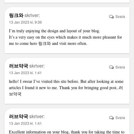
링크와
skriver:
Svara
13 Jan 2023 kl. 9:36
I’m truly enjoying the design and layout of your blog.
It’s a very easy on the eyes which makes it much more pleasant for
me to come here
링크와
and visit more often.
러브약국
skriver:
Svara
13 Jan 2023 kl. 1:41
hello! I swear I’ve visited this site before. But after looking at some
articles I found it new to me. Thank you for bringing good post..
러
브약국
러브약국
skriver:
Svara
13 Jan 2023 kl. 1:41
Excellent information on your blog, thank you for taking the time to