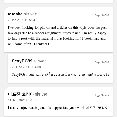
totosite
skriver:
Svara
7 Dec 2022 kl. 5:34
I’ve been looking for photos and articles on this topic over the past
few days due to a school assignment,
totosite
and I’m really happy
to find a post with the material I was looking for! I bookmark and
will come often! Thanks :D
SexyPG89
skriver:
Svara
29 Dec 2022 kl. 4:03
SexyPG89 เกม
uzii คาสิโนออนไลน์
แตกง่าย แตกหนัก แจกจริง
미프진 코리아
skriver:
Svara
11 Jan 2023 kl. 6:45
I really enjoy reading and also appreciate your work
미프진 코리아