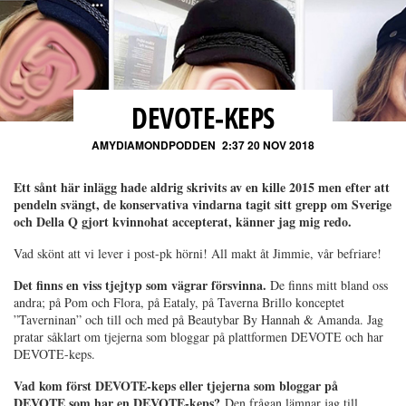
DEVOTE-KEPS
AMYDIAMONDPODDEN
2:37 20 NOV 2018
Ett sånt här inlägg hade aldrig skrivits av en kille 2015 men efter att
pendeln svängt, de konservativa vindarna tagit sitt grepp om Sverige
och Della Q gjort kvinnohat accepterat, känner jag mig redo.
Vad skönt att vi lever i post-pk hörni! All makt åt Jimmie, vår befriare!
Det finns en viss tjejtyp som vägrar försvinna.
De finns mitt bland oss
andra; på Pom och Flora, på Eataly, på Taverna Brillo konceptet
”Taverninan” och till och med på Beautybar By Hannah & Amanda. Jag
pratar såklart om tjejerna som bloggar på plattformen DEVOTE och har
DEVOTE-keps.
Vad kom först DEVOTE-keps eller tjejerna som bloggar på
DEVOTE som har en DEVOTE-keps?
Den frågan lämnar jag till