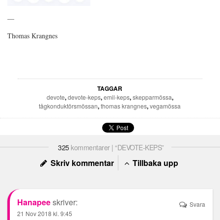
—
Thomas Krangnes
TAGGAR
devote
,
devote-keps
,
emil-keps
,
skepparmössa
,
tågkonduktörsmössan
,
thomas krangnes
,
vegamössa
325
kommentarer | “DEVOTE-KEPS”
Skriv kommentar
Tillbaka upp
Hanapee
skriver:
Svara
21 Nov 2018 kl. 9:45