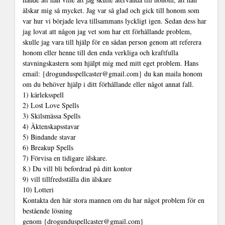
älskar mig så mycket. Jag var så glad och gick till honom som
var hur vi började leva tillsammans lyckligt igen. Sedan dess har
jag lovat att någon jag vet som har ett förhållande problem,
skulle jag vara till hjälp för en sådan person genom att referera
honom eller henne till den enda verkliga och kraftfulla
stavningskastern som hjälpt mig med mitt eget problem. Hans
email: {drogunduspellcaster@gmail.com} du kan maila honom
om du behöver hjälp i ditt förhållande eller något annat fall.
1) kärleksspell
2) Lost Love Spells
3) Skilsmässa Spells
4) Äktenskapsstavar
5) Bindande stavar
6) Breakup Spells
7) Förvisa en tidigare älskare.
8.) Du vill bli befordrad på ditt kontor
9) vill tillfredsställa din älskare
10) Lotteri
Kontakta den här stora mannen om du har något problem för en
bestående lösning
genom {drogunduspellcaster@gmail.com}