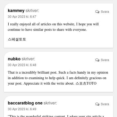
kammey
skriver:
Svara
30 Apr 2023 kl. 6:47
I really enjoyed all of articles on this website, I hope you will
continue to have similar posts to share with everyone.
스페셜토토
nubko
skriver:
Svara
30 Apr 2023 kl. 6:48
That is a incredibly brilliant post. Such a facts handy in my opinion
in addition to examining to help quick. I am definitely gracious on
your post. Appreciate it with the write about.
스포츠TOTO
baccaratblog one
skriver:
Svara
30 Apr 2023 kl. 6:49
”This is the wonderful striking content. I adore your site article a