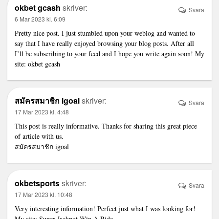
okbet gcash
skriver:
Svara
6 Mar 2023 kl. 6:09
Pretty nice post. I just stumbled upon your weblog and wanted to
say that I have really enjoyed browsing your blog posts. After all
I’ll be subscribing to your feed and I hope you write again soon! My
site:
okbet gcash
สมัครสมาชิก igoal
skriver:
Svara
17 Mar 2023 kl. 4:48
This post is really informative. Thanks for sharing this great piece
of article with us.
สมัครสมาชิก igoal
okbetsports
skriver:
Svara
17 Mar 2023 kl. 10:48
Very interesting information! Perfect just what I was looking for!
My site:
Super Jackpot Win A Ride