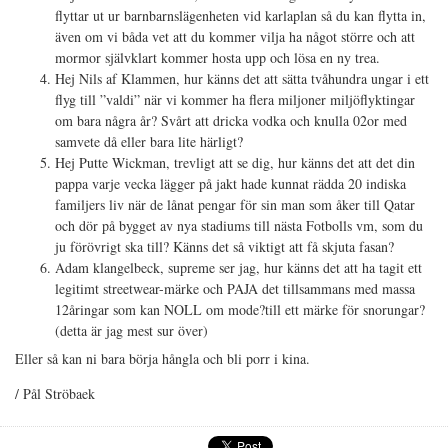
flyttar ut ur barnbarnslägenheten vid karlaplan så du kan flytta in,
även om vi båda vet att du kommer vilja ha något större och att
mormor självklart kommer hosta upp och lösa en ny trea.
Hej Nils af Klammen, hur känns det att sätta tvåhundra ungar i ett
flyg till ”valdi” när vi kommer ha flera miljoner miljöflyktingar
om bara några år? Svårt att dricka vodka och knulla 02or med
samvete då eller bara lite härligt?
Hej Putte Wickman, trevligt att se dig, hur känns det att det din
pappa varje vecka lägger på jakt hade kunnat rädda 20 indiska
familjers liv när de lånat pengar för sin man som åker till Qatar
och dör på bygget av nya stadiums till nästa Fotbolls vm, som du
ju förövrigt ska till? Känns det så viktigt att få skjuta fasan?
Adam klangelbeck, supreme ser jag, hur känns det att ha tagit ett
legitimt streetwear-märke och PAJA det tillsammans med massa
12åringar som kan NOLL om mode?till ett märke för snorungar?
(detta är jag mest sur över)
Eller så kan ni bara börja hångla och bli porr i kina.
/ Pål Ströbaek