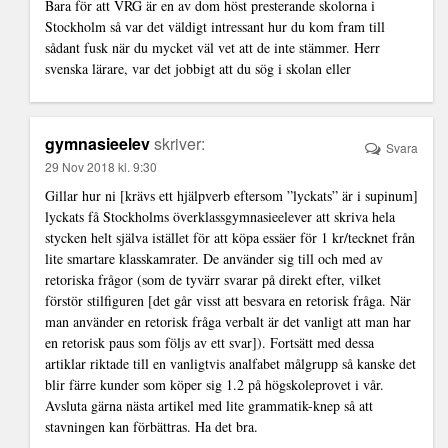
Bara för att VRG är en av dom höst presterande skolorna i
Stockholm så var det väldigt intressant hur du kom fram till
sådant fusk när du mycket väl vet att de inte stämmer. Herr
svenska lärare, var det jobbigt att du sög i skolan eller
gymnasieelev
skriver:
Svara
29 Nov 2018 kl. 9:30
Gillar hur ni [krävs ett hjälpverb eftersom ”lyckats” är i supinum]
lyckats få Stockholms överklassgymnasieelever att skriva hela
stycken helt själva istället för att köpa essäer för 1 kr/tecknet från
lite smartare klasskamrater. De använder sig till och med av
retoriska frågor (som de tyvärr svarar på direkt efter, vilket
förstör stilfiguren [det går visst att besvara en retorisk fråga. När
man använder en retorisk fråga verbalt är det vanligt att man har
en retorisk paus som följs av ett svar]). Fortsätt med dessa
artiklar riktade till en vanligtvis analfabet målgrupp så kanske det
blir färre kunder som köper sig 1.2 på högskoleprovet i vår.
Avsluta gärna nästa artikel med lite grammatik-knep så att
stavningen kan förbättras. Ha det bra.