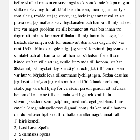
hellre skulle kontakta en stavningskrock som kunde hjälpa mig att
ställa en stavning för att få tillbaka honom, men jag är den typ
som aldrig trodde att jag stavat, jag hade inget annat val än att
prova det, jag mailade stavningskanalen och han sa till mig att det
inte var något problem att allt kommer att vara bra innan tre
dagar, att min ex kommer tillbaka till mig innan tre dagar, han
kastade stavningen och förvånansvärt den andra dagen, det var
runt 16:00. Min ex ringde mig, jag var så förvånad, jag svarade
samtalet och allt han sa var att han var så ledsen för allt som
hände att han ville att jag skulle återvända till honom, att han
älskar mig så mycket. Jag var så glad och gick till honom som
var hur vi började leva tillsammans lyckligt igen. Sedan dess har
jag lovat att någon jag vet som har ett förhållande problem,
skulle jag vara till hjälp för en sådan person genom att referera
honom eller henne till den enda verkliga och kraftfulla
stavningskastern som hjälpt mig med mitt eget problem. Hans
email: {drogunduspellcaster@gmail.com} du kan maila honom
om du behöver hjälp i ditt förhållande eller något annat fall.
1) kärleksspell
2) Lost Love Spells
3) Skilsmässa Spells