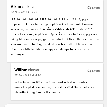
Viktoria
skriver:
Svara
30 Nov 2018 kl. 7:47
HAHAHAHHAHAHAHAHAHAHA HERREGUD, jag är
uppväxt i Djursholm och gick på VRG och men inte faaaaaan
saknar jag humor samt S-J-Ä-L-V-I-N-S-I-K-T för det?????
Snälla folk som går på VRG Djurs ÄR största töntarna, jag var en
riktig liten råtta när jag gick där vilket ni 00-or eller vad fan ni är
kmr inse när ni har tagit studenten och ser att det finns en värld
utanför er lilla bubbla. Väx upp och dumpa hybrisen jävla
snorungar.
William
skriver:
Svara
27 Sep 2019 kl. 4:20
ni har tamejfan fått en helt snedvriden bild om skolan
Som elev på skolan kan jag konstatera att detta enbart är en
klassattack, inget mer eller mindre