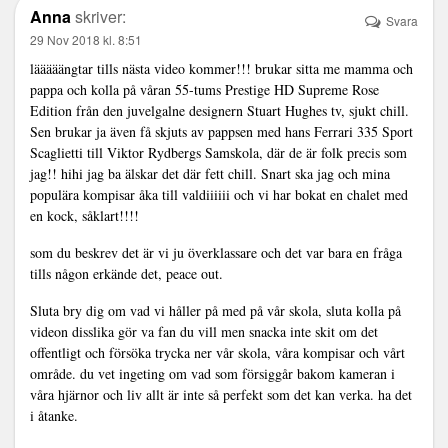
Anna
skriver:
Svara
29 Nov 2018 kl. 8:51
lääääängtar tills nästa video kommer!!! brukar sitta me mamma och
pappa och kolla på våran 55-tums Prestige HD Supreme Rose
Edition från den juvelgalne designern Stuart Hughes tv, sjukt chill.
Sen brukar ja även få skjuts av pappsen med hans Ferrari 335 Sport
Scaglietti till Viktor Rydbergs Samskola, där de är folk precis som
jag!! hihi jag ba älskar det där fett chill. Snart ska jag och mina
populära kompisar åka till valdiiiiii och vi har bokat en chalet med
en kock, såklart!!!!
som du beskrev det är vi ju överklassare och det var bara en fråga
tills någon erkände det, peace out.
Sluta bry dig om vad vi håller på med på vår skola, sluta kolla på
videon disslika gör va fan du vill men snacka inte skit om det
offentligt och försöka trycka ner vår skola, våra kompisar och vårt
område. du vet ingeting om vad som försiggår bakom kameran i
våra hjärnor och liv allt är inte så perfekt som det kan verka. ha det
i åtanke.