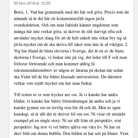
30 Nov 2018 kl. 12:25
Boris, 1. Vad har grammatik med det här och göra. Precis som du
nämnde så är det här ett kommentarsfält ingen jävla
svenskalektion. Och om man faktiskt känner ungdomar som
många här inte verkar göra, så skriver de rätt slarvigt ofta och
använder mycket slang för att de helt enkelt inte orkar bry sig så
jävla mycket om de ska skriva till saker som inte är så viktigta. 2.
Vrg har bland de bästa eleverna i Sverige, det är en av de bästa
skolorna i Sverige, vi fuskar inte på vrg, det leder till F och man
förlorar förtroende och man kommer aldrig få
rekommendationsbrev av någon av lärarna på skolan när sedan
ska Vidar till de lite bättre klassade universiteten. Du däremot
verkar vete rejält mycket om hur man fuskar.
Till resten av er som trycker ner oss. Ja vi kanske har andra
kläder, vi kanske har bättre förutsättningar än andra och ja vi
kanske gynnar oss en trevlig resa lite då och då. Men av egen
kunskap, så är allt det ni skriver fel om oss. Ni visar ett utmärkt
exempel på en single story. Ni ser allt från ett perspektiv, erat
perspektiv. Jag tror vi vet bättre själva om våra liv. Ni har en
skev bild om denna bubbla. Den bilden ni har sett på filmer. Visst