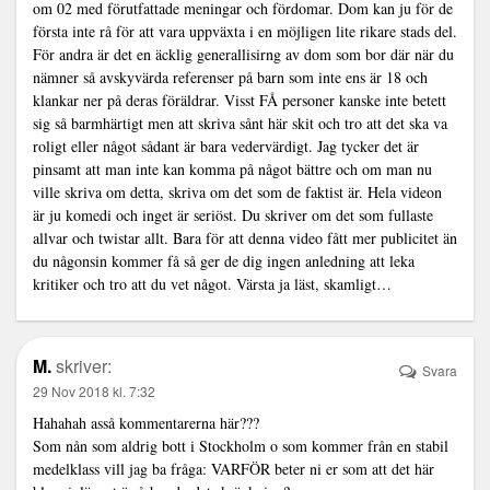
om 02 med förutfattade meningar och fördomar. Dom kan ju för de
första inte rå för att vara uppväxta i en möjligen lite rikare stads del.
För andra är det en äcklig generallisirng av dom som bor där när du
nämner så avskyvärda referenser på barn som inte ens är 18 och
klankar ner på deras föräldrar. Visst FÅ personer kanske inte betett
sig så barmhärtigt men att skriva sånt här skit och tro att det ska va
roligt eller något sådant är bara vedervärdigt. Jag tycker det är
pinsamt att man inte kan komma på något bättre och om man nu
ville skriva om detta, skriva om det som de faktist är. Hela videon
är ju komedi och inget är seriöst. Du skriver om det som fullaste
allvar och twistar allt. Bara för att denna video fått mer publicitet än
du någonsin kommer få så ger de dig ingen anledning att leka
kritiker och tro att du vet något. Värsta ja läst, skamligt…
M.
skriver:
Svara
29 Nov 2018 kl. 7:32
Hahahah asså kommentarerna här???
Som nån som aldrig bott i Stockholm o som kommer från en stabil
medelklass vill jag ba fråga: VARFÖR beter ni er som att det här