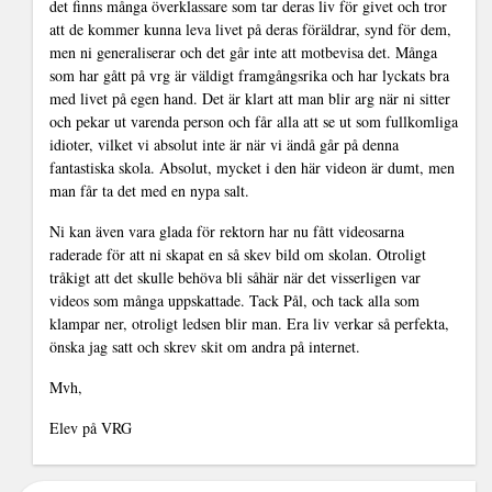
det finns många överklassare som tar deras liv för givet och tror
att de kommer kunna leva livet på deras föräldrar, synd för dem,
men ni generaliserar och det går inte att motbevisa det. Många
som har gått på vrg är väldigt framgångsrika och har lyckats bra
med livet på egen hand. Det är klart att man blir arg när ni sitter
och pekar ut varenda person och får alla att se ut som fullkomliga
idioter, vilket vi absolut inte är när vi ändå går på denna
fantastiska skola. Absolut, mycket i den här videon är dumt, men
man får ta det med en nypa salt.
Ni kan även vara glada för rektorn har nu fått videosarna
raderade för att ni skapat en så skev bild om skolan. Otroligt
tråkigt att det skulle behöva bli såhär när det visserligen var
videos som många uppskattade. Tack Pål, och tack alla som
klampar ner, otroligt ledsen blir man. Era liv verkar så perfekta,
önska jag satt och skrev skit om andra på internet.
Mvh,
Elev på VRG