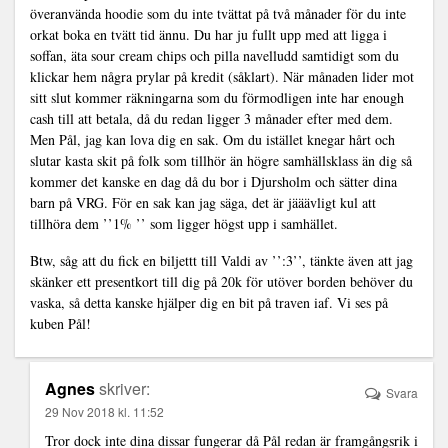
överanvända hoodie som du inte tvättat på två månader för du inte
orkat boka en tvätt tid ännu. Du har ju fullt upp med att ligga i
soffan, äta sour cream chips och pilla navelludd samtidigt som du
klickar hem några prylar på kredit (såklart). När månaden lider mot
sitt slut kommer räkningarna som du förmodligen inte har enough
cash till att betala, då du redan ligger 3 månader efter med dem.
Men Pål, jag kan lova dig en sak. Om du istället knegar hårt och
slutar kasta skit på folk som tillhör än högre samhällsklass än dig så
kommer det kanske en dag då du bor i Djursholm och sätter dina
barn på VRG. För en sak kan jag säga, det är jääävligt kul att
tillhöra dem ’’1% ’’ som ligger högst upp i samhället.
Btw, såg att du fick en biljettt till Valdi av ’’:3’’, tänkte även att jag
skänker ett presentkort till dig på 20k för utöver borden behöver du
vaska, så detta kanske hjälper dig en bit på traven iaf. Vi ses på
kuben Pål!
Agnes
skriver:
Svara
29 Nov 2018 kl. 11:52
Tror dock inte dina dissar fungerar då Pål redan är framgångsrik i