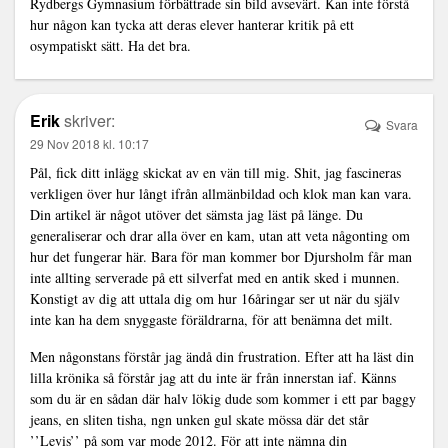
Rydbergs Gymnasium förbättrade sin bild avsevärt. Kan inte förstå
hur någon kan tycka att deras elever hanterar kritik på ett
osympatiskt sätt. Ha det bra.
Erik
skriver:
Svara
29 Nov 2018 kl. 10:17
Pål, fick ditt inlägg skickat av en vän till mig. Shit, jag fascineras
verkligen över hur långt ifrån allmänbildad och klok man kan vara.
Din artikel är något utöver det sämsta jag läst på länge. Du
generaliserar och drar alla över en kam, utan att veta någonting om
hur det fungerar här. Bara för man kommer bor Djursholm får man
inte allting serverade på ett silverfat med en antik sked i munnen.
Konstigt av dig att uttala dig om hur 16åringar ser ut när du själv
inte kan ha dem snyggaste föräldrarna, för att benämna det milt.
Men någonstans förstår jag ändå din frustration. Efter att ha läst din
lilla krönika så förstår jag att du inte är från innerstan iaf. Känns
som du är en sådan där halv lökig dude som kommer i ett par baggy
jeans, en sliten tisha, ngn unken gul skate mössa där det står
’’Levis’’ på som var mode 2012. För att inte nämna din