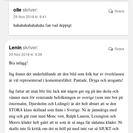
olle
skriver:
Svara
29 Nov 2018 kl. 9:41
hahahahahahahaha fan vad deppigt
Lenin
skriver:
Svara
29 Nov 2018 kl. 9:36
Bra inlägg!
Jag finner det underhållande att den bild som folk har av överklassen
är väl representerad i komentarsfältet; Pantade, Dryga och aroganta!
Jag fattar att man blir lite lack när någon ger sig på äns skola och
vänner men för resterande befolkningen av sverige (som inte bor på
östermalm, Djursholm och Lidingö) är det helt absurt att se den
STORA klass skillnad som finns i Sverige. Ni är jämnåriga med
mig och går runt med Monc vest, Ralph Lauren, Lexington och
Morris kläder helt galet att ni som är så unga får sådanna kläder. Ni
skulle inte få kritik om det ni höll på med inte var så SJUKT och