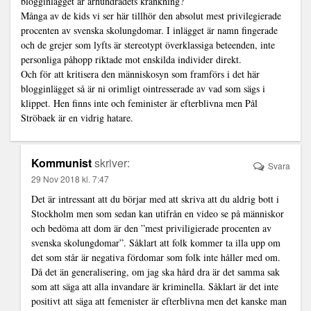
blogginlägget är århundradets kränkning?
Många av de kids vi ser här tillhör den absolut mest privilegierade
procenten av svenska skolungdomar. I inlägget är namn fingerade
och de grejer som lyfts är stereotypt överklassiga beteenden, inte
personliga påhopp riktade mot enskilda individer direkt.
Och för att kritisera den människosyn som framförs i det här
blogginlägget så är ni orimligt ointresserade av vad som sägs i
klippet. Hen finns inte och feminister är efterblivna men Pål
Ströbaek är en vidrig hatare.
Kommunist
skriver:
Svara
29 Nov 2018 kl. 7:47
Det är intressant att du börjar med att skriva att du aldrig bott i
Stockholm men som sedan kan utifrån en video se på människor
och bedöma att dom är den ”mest priviligierade procenten av
svenska skolungdomar”. Såklart att folk kommer ta illa upp om
det som står är negativa fördomar som folk inte håller med om.
Då det än generalisering, om jag ska hård dra är det samma sak
som att säga att alla invandare är kriminella. Såklart är det inte
positivt att säga att femenister är efterblivna men det kanske man