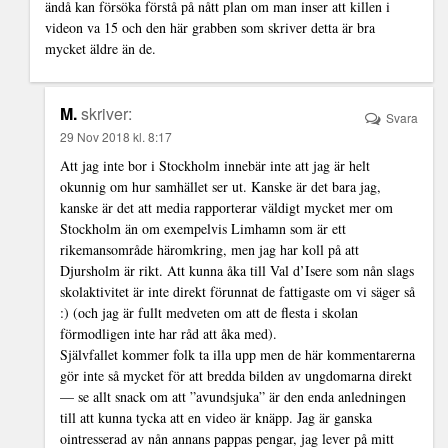
ändå kan försöka förstå på nått plan om man inser att killen i
videon va 15 och den här grabben som skriver detta är bra
mycket äldre än de.
M.
skriver:
Svara
29 Nov 2018 kl. 8:17
Att jag inte bor i Stockholm innebär inte att jag är helt
okunnig om hur samhället ser ut. Kanske är det bara jag,
kanske är det att media rapporterar väldigt mycket mer om
Stockholm än om exempelvis Limhamn som är ett
rikemansområde häromkring, men jag har koll på att
Djursholm är rikt. Att kunna åka till Val d’Isere som nån slags
skolaktivitet är inte direkt förunnat de fattigaste om vi säger så
:) (och jag är fullt medveten om att de flesta i skolan
förmodligen inte har råd att åka med).
Självfallet kommer folk ta illa upp men de här kommentarerna
gör inte så mycket för att bredda bilden av ungdomarna direkt
— se allt snack om att ”avundsjuka” är den enda anledningen
till att kunna tycka att en video är knäpp. Jag är ganska
ointresserad av nån annans pappas pengar, jag lever på mitt