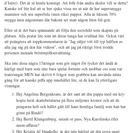
d’Isère). Det är så himla konstigt. Att folk från andra skolor vill se detta?
Kanske iof lite kul att se hur sjuka vissa ser ut när de har supersnygga
mammor och sen superfula (men rika) pappor. Alla är liksom 70%
snygga men någonstans där bakom ser man någon liten ful-gen.
Eller så är det bara spännande att följa den sociolekt som skapats på
platsen. Alla pratar lite som att deras tunga har svullnat lite. Också värt
att poängtera att toppkommentaren är ”Jag säljer vitt till typ hälften av
alla jag såg på den här videon”, och att jag på riktigt först trodde
personen menade bröstmjölksersättning.
Ska inte dissa några 15åringar som gör något för tycker det ändå är
härligt med barn som inte bara spelar fortnite och mobbar oss som var
teaterungar MEN har skrivit 6 frågor som grabben kan använda nästa
gång för att kanske piffa upp innehållet lite, så de kan få ytterligare
visningar.
Hej Angelina Bergenkrans, är det sant att din pappa med sin kry-
kopia lurat skattebetalarna på flera miljoner kronor och att de
pengarna helt och hållet gått till hans hemliga familj som han har
gömt på Rindö?
Hej Bertil Klungenburg, smash or pass, Nya Karolinska eller
nuon-affären?
Hej Kristin Af blunkeflo, är det inte härligt att din syrra snart