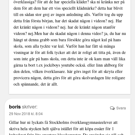
överklassiga? för att de har speciella kläder? ska ni kränka ner på
dem för att dem har ett viss speciellt klädmärke? detta har blivit
till en sådan stor grej av ingen anledning alls. Varför tog du upp
detta från första början, har det skadat någon i videon? nej. Har
det kränkt någon i videon? nej. har de kränkt någon utanför
videon? nej.Men har du skadat någon i denna video? ja, du har nu
hängt ut denna grabb som bara försökte göra något kul på hans
skola, som alla tyckte var kul. Varför han har fått så många
visningar är för att folk tycker att det är roligt att titta på, även de
som inte går på hans skola, om detta inte är ok kam man väll lika
gärna ta bort t.ex jockiboys youtube också. eller linn ahlborg för
den delen, vilken överklassare. här görs inget för att skryta eller
provicera någon, detta görs för att göra skolvardagen lite roligare
och spännande, det är allt.
boris
skriver:
Svara
29 Nov 2018 kl. 8:04
Gillar hur ni lyckats få Stockholms överklassgymnasieelever att
skriva hela stycken helt själva istället för att köpa essäer för 1
kr/tecknet från lite smartare klasskamrater. De använder sig till och