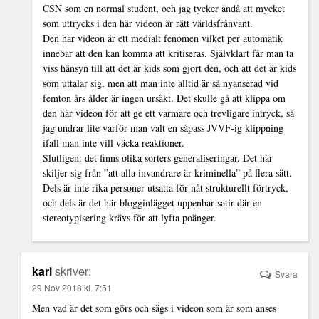
CSN som en normal student, och jag tycker ändå att mycket
som uttrycks i den här videon är rätt världsfrånvänt.
Den här videon är ett medialt fenomen vilket per automatik
innebär att den kan komma att kritiseras. Självklart får man ta
viss hänsyn till att det är kids som gjort den, och att det är kids
som uttalar sig, men att man inte alltid är så nyanserad vid
femton års ålder är ingen ursäkt. Det skulle gå att klippa om
den här videon för att ge ett varmare och trevligare intryck, så
jag undrar lite varför man valt en såpass JVVF-ig klippning
ifall man inte vill väcka reaktioner.
Slutligen: det finns olika sorters generaliseringar. Det här
skiljer sig från ”att alla invandrare är kriminella” på flera sätt.
Dels är inte rika personer utsatta för nåt strukturellt förtryck,
och dels är det här blogginlägget uppenbar satir där en
stereotypisering krävs för att lyfta poänger.
karl
skriver:
Svara
29 Nov 2018 kl. 7:51
Men vad är det som görs och sägs i videon som är som anses