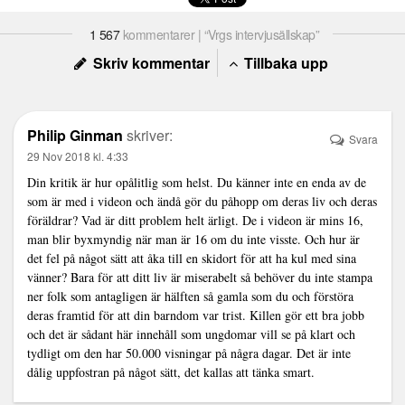
1 567
kommentarer | “Vrgs intervjusällskap”
Skriv kommentar
Tillbaka upp
Philip Ginman
skriver:
Svara
29 Nov 2018 kl. 4:33
Din kritik är hur opålitlig som helst. Du känner inte en enda av de
som är med i videon och ändå gör du påhopp om deras liv och deras
föräldrar? Vad är ditt problem helt ärligt. De i videon är mins 16,
man blir byxmyndig när man är 16 om du inte visste. Och hur är
det fel på något sätt att åka till en skidort för att ha kul med sina
vänner? Bara för att ditt liv är miserabelt så behöver du inte stampa
ner folk som antagligen är hälften så gamla som du och förstöra
deras framtid för att din barndom var trist. Killen gör ett bra jobb
och det är sådant här innehåll som ungdomar vill se på klart och
tydligt om den har 50.000 visningar på några dagar. Det är inte
dålig uppfostran på något sätt, det kallas att tänka smart.