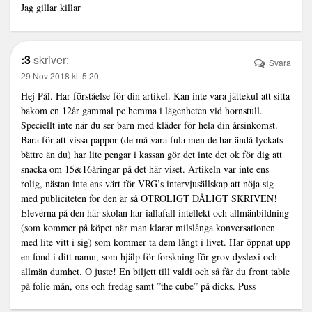
Jag gillar killar
:3
skriver:
Svara
29 Nov 2018 kl. 5:20
Hej Pål. Har förståelse för din artikel. Kan inte vara jättekul att sitta
bakom en 12år gammal pc hemma i lägenheten vid hornstull.
Speciellt inte när du ser barn med kläder för hela din årsinkomst.
Bara för att vissa pappor (de må vara fula men de har ändå lyckats
bättre än du) har lite pengar i kassan gör det inte det ok för dig att
snacka om 15&16åringar på det här viset. Artikeln var inte ens
rolig, nästan inte ens värt för VRG’s intervjusällskap att nöja sig
med publiciteten for den är så OTROLIGT DÅLIGT SKRIVEN!
Eleverna på den här skolan har iallafall intellekt och allmänbildning
(som kommer på köpet när man klarar milslånga konversationen
med lite vitt i sig) som kommer ta dem långt i livet. Har öppnat upp
en fond i ditt namn, som hjälp för forskning för grov dyslexi och
allmän dumhet. O juste! En biljett till valdi och så får du front table
på folie mån, ons och fredag samt ”the cube” på dicks. Puss