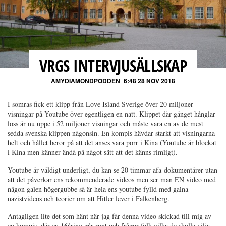
VRGS INTERVJUSÄLLSKAP
AMYDIAMONDPODDEN
6:48 28 NOV 2018
I somras fick ett klipp från Love Island Sverige över 20 miljoner
visningar på Youtube över egentligen en natt. Klippet där gänget hånglar
loss är nu uppe i 52 miljoner visningar och måste vara en av de mest
sedda svenska klippen någonsin. En kompis hävdar starkt att visningarna
helt och hållet beror på att det anses vara porr i Kina (Youtube är blockat
i Kina men känner ändå på något sätt att det känns rimligt).
Youtube är väldigt underligt, du kan se 20 timmar afa-dokumentärer utan
att det påverkar ens rekommenderade videos men ser man EN video med
någon galen högergubbe så är hela ens youtube fylld med galna
nazistvideos och teorier om att Hitler lever i Falkenberg.
Antagligen lite det som hänt när jag får denna video skickad till mig av
en kompis, där en 16åring går runt och frågor folk vilka de skulle vilja