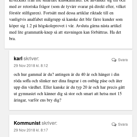
med av retoriska frågor (som de tyvärr svarar på direkt efter, vilket
förstör stilfiguren). Fortsätt med dessa artiklar riktade till en
vanligtvis analfabet målgrupp så kanske det blir färre kunder som
köper sig 1.2 på högskoleprovet i vår. Avsluta gärna nästa artikel
med lite grammatik-knep så att stavningen kan förbättras. Ha det
bra.
karl
skriver:
Svara
29 Nov 2018 kl. 8:12
och hur gammal är du? antingen är du 40 år och hänger i din
röda soffa och slinker ner dina fingrar i en ostbåg påse och äter
upp din värdhet. Eller kanske är du typ 20 år och har precis gått
ut gymnasiet och känner dig så stor och smart att hetsa mot 15
åringar, varför ens bry dig?
Kommunist
skriver:
Svara
29 Nov 2018 kl. 8:17