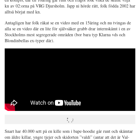
kn av 02:orna på VRG Djursholm. Japp ni hörde rätt, folk födda 2002 har
alltså börjat med kn.
Antagligen har folk råkat se en video med en 15åring och nu tvingas de
alla se en video där en lite för självsäker grabb drar internskämt i en av
Stockholms mest segregerade områden (bor bara typ Klarna vds och
Blondinbellas ex-typer där).
Snart har 40.000 sett på en kille som i bape-hoodie går runt och skämtar
om äldre killar, yngre tjejer och skidorten ”valdi” (antar att det är Val-