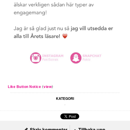
(
)
Like Button Notice
view
KATEGORI
.
Skriv kommentar
Tillbaka upp