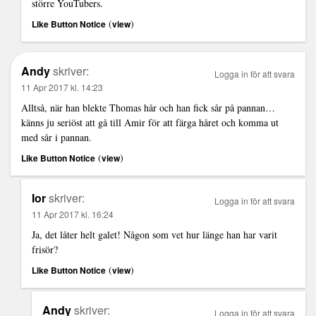
större YouTubers.
(
)
Like Button Notice
view
Andy
skriver:
Logga in för att svara
11 Apr 2017 kl. 14:23
Alltså, när han blekte Thomas hår och han fick sår på pannan…
känns ju seriöst att gå till Amir för att färga håret och komma ut
med sår i pannan.
(
)
Like Button Notice
view
Ior
skriver:
Logga in för att svara
11 Apr 2017 kl. 16:24
Ja, det låter helt galet! Någon som vet hur länge han har varit
frisör?
(
)
Like Button Notice
view
Andy
skriver:
Logga in för att svara