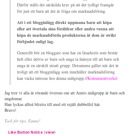
Därför ställs det särskilda krav på att det tydligt framgår
för just ett barn att det är fråga om marknadsföring.
Att i ett blogginlägg direkt uppmana barn att köpa
eller att övertala sina föräldrar eller andra vuxna att
köpa de marknadsförda produkterna åt dem är strikt
förbjudet enligt lag.
Generellt bör en bloggare som har en läsarkrets som består
helt eller delvis av barn och unga ta hänsyn till att barn och
unga är en särskilt utsatt grupp. Detsamma gäller när det är
troligt att ett blogginlägg som innehåller marknadsföring
kan väcka intresse hos denna målgrupp.//
Konsumentverket
Jag tror vi alla är rörande överens om att Amirs målgrupp är barn och
ungdomar.
Han lyckas alltså blixtra till med ett rejält dubbelfel här.
Bravo!
Tack för tips, Emmy!
(
)
Like Button Notice
view