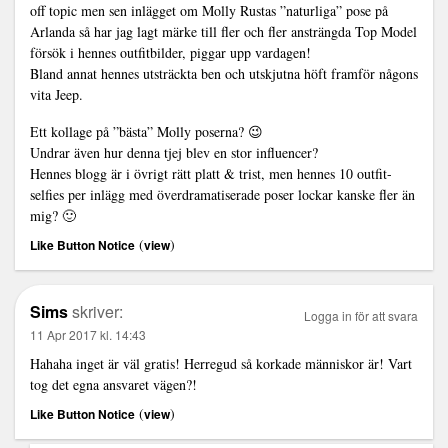
off topic men sen inlägget om Molly Rustas ”naturliga” pose på
Arlanda så har jag lagt märke till fler och fler ansträngda Top Model
försök i hennes outfitbilder, piggar upp vardagen!
Bland annat hennes utsträckta ben och utskjutna höft framför någons
vita Jeep.
Ett kollage på ”bästa” Molly poserna? 😉
Undrar även hur denna tjej blev en stor influencer?
Hennes blogg är i övrigt rätt platt & trist, men hennes 10 outfit-
selfies per inlägg med överdramatiserade poser lockar kanske fler än
mig? 🙂
(
)
Like Button Notice
view
Sims
skriver:
Logga in för att svara
11 Apr 2017 kl. 14:43
Hahaha inget är väl gratis! Herregud så korkade människor är! Vart
tog det egna ansvaret vägen?!
(
)
Like Button Notice
view