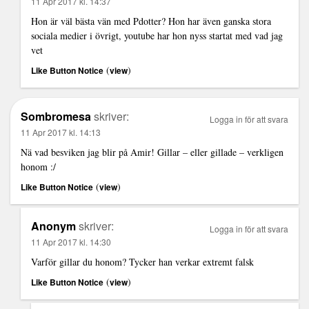
11 Apr 2017 kl. 14:37
Hon är väl bästa vän med Pdotter? Hon har även ganska stora
sociala medier i övrigt, youtube har hon nyss startat med vad jag
vet
(
)
Like Button Notice
view
Sombromesa
skriver:
Logga in för att svara
11 Apr 2017 kl. 14:13
Nä vad besviken jag blir på Amir! Gillar – eller gillade – verkligen
honom :/
(
)
Like Button Notice
view
Anonym
skriver:
Logga in för att svara
11 Apr 2017 kl. 14:30
Varför gillar du honom? Tycker han verkar extremt falsk
(
)
Like Button Notice
view