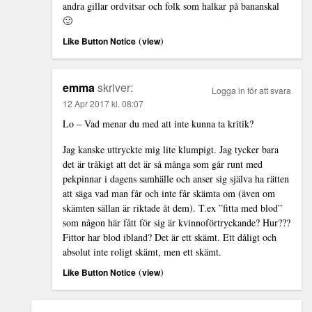
andra gillar ordvitsar och folk som halkar på bananskal
🙂
(
)
Like Button Notice
view
emma
skriver:
Logga in för att svara
12 Apr 2017 kl. 08:07
Lo – Vad menar du med att inte kunna ta kritik?
Jag kanske uttryckte mig lite klumpigt. Jag tycker bara
det är tråkigt att det är så många som går runt med
pekpinnar i dagens samhälle och anser sig själva ha rätten
att säga vad man får och inte får skämta om (även om
skämten sällan är riktade åt dem). T.ex ”fitta med blod”
som någon här fått för sig är kvinnoförtryckande? Hur???
Fittor har blod ibland? Det är ett skämt. Ett dåligt och
absolut inte roligt skämt, men ett skämt.
(
)
Like Button Notice
view