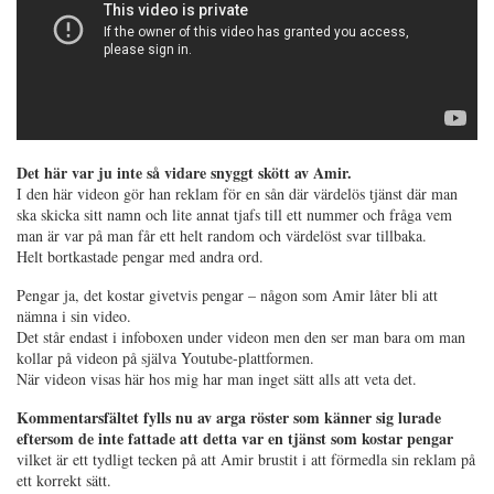
Det här var ju inte så vidare snyggt skött av Amir.
I den här videon gör han reklam för en sån där värdelös tjänst där man
ska skicka sitt namn och lite annat tjafs till ett nummer och fråga vem
man är var på man får ett helt random och värdelöst svar tillbaka.
Helt bortkastade pengar med andra ord.
Pengar ja, det kostar givetvis pengar – någon som Amir låter bli att
nämna i sin video.
Det står endast i infoboxen under videon men den ser man bara om man
kollar på videon på själva Youtube-plattformen.
När videon visas här hos mig har man inget sätt alls att veta det.
Kommentarsfältet fylls nu av arga röster som känner sig lurade
eftersom de inte fattade att detta var en tjänst som kostar pengar
vilket är ett tydligt tecken på att Amir brustit i att förmedla sin reklam på
ett korrekt sätt.