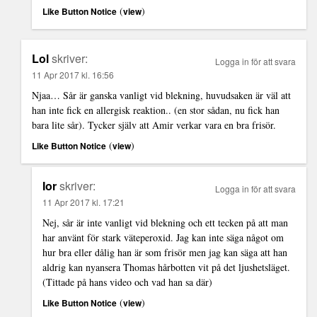
(
)
Like Button Notice
view
Lol
skriver:
Logga in för att svara
11 Apr 2017 kl. 16:56
Njaa… Sår är ganska vanligt vid blekning, huvudsaken är väl att
han inte fick en allergisk reaktion.. (en stor sådan, nu fick han
bara lite sår). Tycker själv att Amir verkar vara en bra frisör.
(
)
Like Button Notice
view
Ior
skriver:
Logga in för att svara
11 Apr 2017 kl. 17:21
Nej, sår är inte vanligt vid blekning och ett tecken på att man
har använt för stark väteperoxid. Jag kan inte säga något om
hur bra eller dålig han är som frisör men jag kan säga att han
aldrig kan nyansera Thomas hårbotten vit på det ljushetsläget.
(Tittade på hans video och vad han sa där)
(
)
Like Button Notice
view