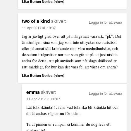
(
)
Like Button Notice
view
two of a kind
skriver:
Logga in för att svara
11 Apr 2017 kl. 19:37
Jag är jävligt glad över att på många sätt vara s.k. ”pk”. Det
är nämligen såna som jag som inte uttrycker oss rasistiskt
eller på annat sätt kränkande mot våra medmänniskor, och
dessutom ifrågasätter normer som går ut på att just utsätta
andra för detta. Att pk används som nåt slags skällsord är
rätt märkligt, för hur kan det vara fel att värna om andra?
(
)
Like Button Notice
view
emma
skriver:
Logga in för att svara
11 Apr 2017 kl. 20:07
Låt folk skämta!! Jävlar vad folk ska bli kränkta hit och
dit åt andras vägnar nu för tiden.
Ta ut pinnen ur rumpan så kommer du nog leva ett
gladare liv!