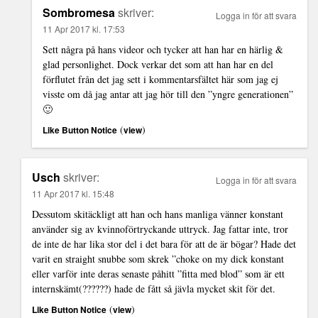
Sombromesa
skriver:
Logga in för att svara
11 Apr 2017 kl. 17:53
Sett några på hans videor och tycker att han har en härlig &
glad personlighet. Dock verkar det som att han har en del
förflutet från det jag sett i kommentarsfältet här som jag ej
visste om då jag antar att jag hör till den ”yngre generationen”
🙂
(
)
Like Button Notice
view
Usch
skriver:
Logga in för att svara
11 Apr 2017 kl. 15:48
Dessutom skitäckligt att han och hans manliga vänner konstant
använder sig av kvinnoförtryckande uttryck. Jag fattar inte, tror
de inte de har lika stor del i det bara för att de är bögar? Hade det
varit en straight snubbe som skrek ”choke on my dick konstant
eller varför inte deras senaste påhitt ”fitta med blod” som är ett
internskämt(??????) hade de fått så jävla mycket skit för det.
(
)
Like Button Notice
view