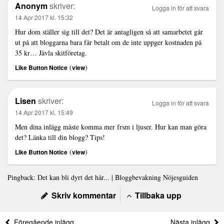
Anonym
skriver:
Logga in för att svara
14 Apr 2017 kl. 15:32
Hur dom ställer sig till det? Det är antagligen så att samarbetet går
ut på att bloggarna bara får betalt om de inte uppger kostnaden på
35 kr… Jävla skitföretag.
(
)
Like Button Notice
view
Lisen
skriver:
Logga in för att svara
14 Apr 2017 kl. 15:49
Men dina inlägg måste komma mer frsm i ljuser. Hur kan man göra
det? Länka till din blogg? Tips!
(
)
Like Button Notice
view
Pingback:
Det kan bli dyrt det här... | Bloggbevakning Nöjesguiden
Skriv kommentar
Tillbaka upp
Föregående inlägg
Nästa inlägg