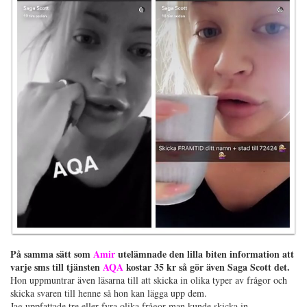
På samma sätt som
Amir
utelämnade den lilla biten information att
varje sms till tjänsten
AQA
kostar 35 kr så gör även Saga Scott det.
Hon uppmuntrar även läsarna till att skicka in olika typer av frågor och
skicka svaren till henne så hon kan lägga upp dem.
Jag uppfattade tre eller fyra olika frågor man kunde skicka in.