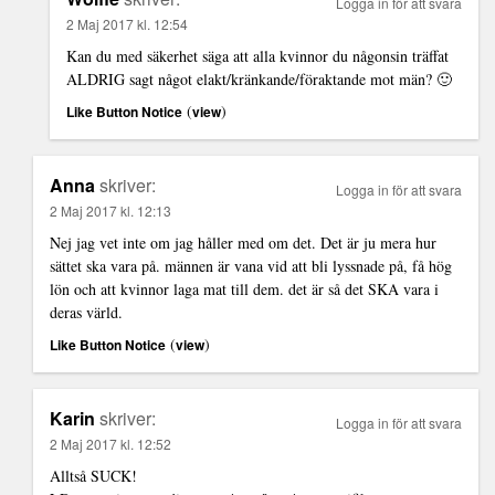
Logga in för att svara
2 Maj 2017 kl. 12:54
Kan du med säkerhet säga att alla kvinnor du någonsin träffat
ALDRIG sagt något elakt/kränkande/föraktande mot män? 🙂
(
)
Like Button Notice
view
Anna
skriver:
Logga in för att svara
2 Maj 2017 kl. 12:13
Nej jag vet inte om jag håller med om det. Det är ju mera hur
sättet ska vara på. männen är vana vid att bli lyssnade på, få hög
lön och att kvinnor laga mat till dem. det är så det SKA vara i
deras värld.
(
)
Like Button Notice
view
Karin
skriver:
Logga in för att svara
2 Maj 2017 kl. 12:52
Alltså SUCK!