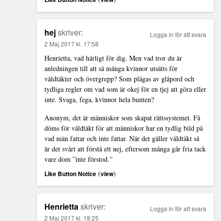
hej
skriver:
Logga in för att svara
2 Maj 2017 kl. 17:58
Henrietta, vad härligt för dig. Men vad tror du är
anledningen till att så många kvinnor utsätts för
våldtäkter och övergrepp? Som plågas av glåpord och
tydliga regler om vad som är okej för en tjej att göra eller
inte. Svaga, fega, kvinnor hela bunten?
Anonym, det är människor som skapat rättssystemet. Få
döms för våldtäkt för att människor har en tydlig bild på
vad män fattar och inte fattar. När det gäller våldtäkt så
är det svårt att förstå ett nej, eftersom många går fria tack
vare dom ”inte förstod.”
(
)
Like Button Notice
view
Henrietta
skriver:
Logga in för att svara
2 Maj 2017 kl. 18:25