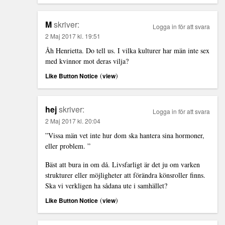
M
skriver:
Logga in för att svara
2 Maj 2017 kl. 19:51
Åh Henrietta. Do tell us. I vilka kulturer har män inte sex
med kvinnor mot deras vilja?
(
)
Like Button Notice
view
hej
skriver:
Logga in för att svara
2 Maj 2017 kl. 20:04
”Vissa män vet inte hur dom ska hantera sina hormoner,
eller problem. ”
Bäst att bura in om då. Livsfarligt är det ju om varken
strukturer eller möjligheter att förändra könsroller finns.
Ska vi verkligen ha sådana ute i samhället?
(
)
Like Button Notice
view