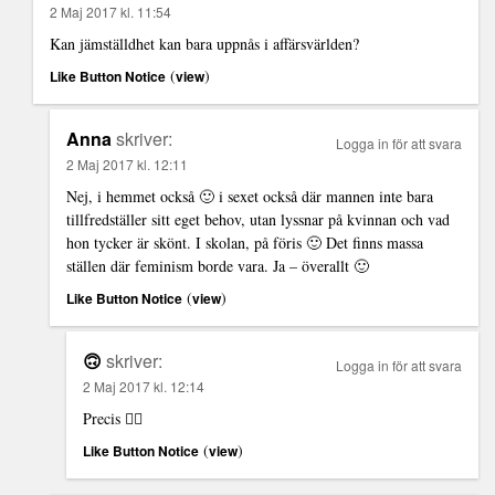
2 Maj 2017 kl. 11:54
Kan jämställdhet kan bara uppnås i affärsvärlden?
(
)
Like Button Notice
view
Anna
skriver:
Logga in för att svara
2 Maj 2017 kl. 12:11
Nej, i hemmet också 🙂 i sexet också där mannen inte bara
tillfredställer sitt eget behov, utan lyssnar på kvinnan och vad
hon tycker är skönt. I skolan, på föris 🙂 Det finns massa
ställen där feminism borde vara. Ja – överallt 🙂
(
)
Like Button Notice
view
🙃
skriver:
Logga in för att svara
2 Maj 2017 kl. 12:14
Precis 👍🏼
(
)
Like Button Notice
view