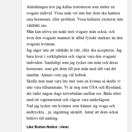
Anledningen tror jag kallas testosteron som möter en
svagare individ. Vissa män vet inte hur dom ska hantera
sina hormoner, eller problem. Vissa kulturer existerar inte
våldtäkt ens.
Män kan utöva sin makt mot svagare män också, och
även den svagaste mannen är alltid fysiskt starkare än den
svagaste kvinnan.
Jag säger inte att våldtäkt är rätt, eller ska accepteras. Jag
bara lever i verkligheten och vägrar vara den svagaste
individen. Samtidigt som jag tycker om män och deras
hormoner, som gör dom till just män med allt vad det
innebär. Annars vore jag väl lesbisk.
Skulle min man vara lite mer som en kvinna så skulle vi
inte vara tillsammans. Vi är nog som USA och Ryssland,
det råder någon slags terrorbalans mellan oss. Båda sitter
med ett vapenarsenal och vägrar vara underlägsen.
Vad jag tycker om kvinnor som känner sig svaga och
nedtryckta…ja, ingenting särskilt. Antar att dom också
behövs till nånting.
(
)
Like Button Notice
view