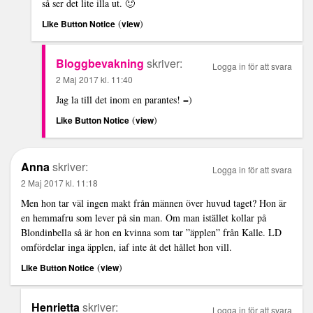
så ser det lite illa ut. 🙂
(
)
Like Button Notice
view
Bloggbevakning
skriver:
Logga in för att svara
2 Maj 2017 kl. 11:40
Jag la till det inom en parantes! =)
(
)
Like Button Notice
view
Anna
skriver:
Logga in för att svara
2 Maj 2017 kl. 11:18
Men hon tar väl ingen makt från männen över huvud taget? Hon är
en hemmafru som lever på sin man. Om man istället kollar på
Blondinbella så är hon en kvinna som tar ”äpplen” från Kalle. LD
omfördelar inga äpplen, iaf inte åt det hållet hon vill.
(
)
Like Button Notice
view
Henrietta
skriver:
Logga in för att svara