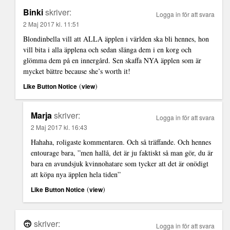
Binki
skriver:
Logga in för att svara
2 Maj 2017 kl. 11:51
Blondinbella vill att ALLA äpplen i världen ska bli hennes, hon
vill bita i alla äpplena och sedan slänga dem i en korg och
glömma dem på en innergård. Sen skaffa NYA äpplen som är
mycket bättre because she’s worth it!
(
)
Like Button Notice
view
Marja
skriver:
Logga in för att svara
2 Maj 2017 kl. 16:43
Hahaha, roligaste kommentaren. Och så träffande. Och hennes
entourage bara, ”men hallå, det är ju faktiskt så man gör, du är
bara en avundsjuk kvinnohatare som tycker att det är onödigt
att köpa nya äpplen hela tiden”
(
)
Like Button Notice
view
🙃
skriver:
Logga in för att svara