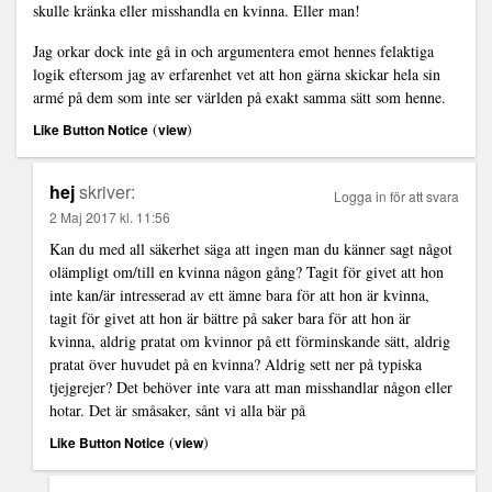
skulle kränka eller misshandla en kvinna. Eller man!
Jag orkar dock inte gå in och argumentera emot hennes felaktiga
logik eftersom jag av erfarenhet vet att hon gärna skickar hela sin
armé på dem som inte ser världen på exakt samma sätt som henne.
(
)
Like Button Notice
view
hej
skriver:
Logga in för att svara
2 Maj 2017 kl. 11:56
Kan du med all säkerhet säga att ingen man du känner sagt något
olämpligt om/till en kvinna någon gång? Tagit för givet att hon
inte kan/är intresserad av ett ämne bara för att hon är kvinna,
tagit för givet att hon är bättre på saker bara för att hon är
kvinna, aldrig pratat om kvinnor på ett förminskande sätt, aldrig
pratat över huvudet på en kvinna? Aldrig sett ner på typiska
tjejgrejer? Det behöver inte vara att man misshandlar någon eller
hotar. Det är småsaker, sånt vi alla bär på
(
)
Like Button Notice
view