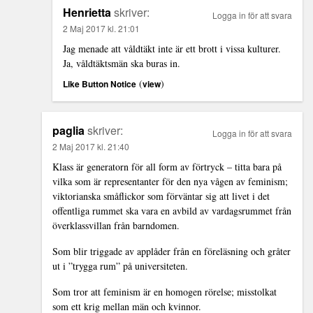
Henrietta
skriver:
Logga in för att svara
2 Maj 2017 kl. 21:01
Jag menade att våldtäkt inte är ett brott i vissa kulturer.
Ja, våldtäktsmän ska buras in.
(
)
Like Button Notice
view
paglia
skriver:
Logga in för att svara
2 Maj 2017 kl. 21:40
Klass är generatorn för all form av förtryck – titta bara på
vilka som är representanter för den nya vågen av feminism;
viktorianska småflickor som förväntar sig att livet i det
offentliga rummet ska vara en avbild av vardagsrummet från
överklassvillan från barndomen.
Som blir triggade av applåder från en föreläsning och gråter
ut i ”trygga rum” på universiteten.
Som tror att feminism är en homogen rörelse; misstolkat
som ett krig mellan män och kvinnor.