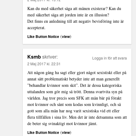
Kan du med säkerhet säga att månen existerar? Kan du
med säkerhet säga att jorden inte är en illusion?
Det finns en anledning till att negativ bevisföring inte är
accepterat.
(
)
Like Button Notice
view
Ksmb
skriver:
Logga in för att svara
2 Maj 2017 kl. 22:31
Att någon gång ha sagt eller gjort något sexistiskt eller på
annat sätt problematiskt betyder inte att man generellt
”behandlar kvinnor som skit”. Det är dessa kategoriska
uttalanden som gör mig så trött. Denna svartvita syn på
världen. Jag tror precis som SFK att män bär på förakt
mot kvinnor och sånt som kodas som kvinnligt, och så
gott som alla män har nog varit sexistiska vid ett eller
flera tillfällen i sina liv. Men det är inte detsamma som att
de beter sig svinaktigt mot kvinnor jämt.
(
)
Like Button Notice
view