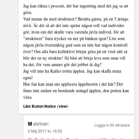
Jag kan räkna i procent, det har ingenting med det jag sa att
göra.
Vad menar du med strukturer? Berätta gärna, på en 5 årings
nivå. Är det så att det inte spelar någon roll vad individer
gör, även om det skulle vara varenda jävla individ, för att
”strukturer” bara trycker en ner på bänken igen? Lite som
någon jävla övermäktig gud som en inte har någon kontroll
över? Om alla bara kollektivt börjar göra på ett visst sätt så
blir det en ny struktur! Så bäst att börja leva som man vill
ha det, för vem annars gör det jobbet åt dig?
Jag vill inte ha Kalles trötta äpplen. Jag kan skaffa mina
egna!
Hur fan kan man ens applicera äppelteorin i det här? Det
finns inte endast en bestående mängd äpplen, den potten kan
växa.
(
)
Like Button Notice
view
M
skriver:
Logga in för att svara
2 Maj 2017 kl. 16:33