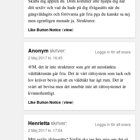
Skaffa dig äpplen du. Dom kommer inte hjälpa dig när
ditt sexliv och vad du hade på dig ifrågasätts när du
gängvåldagits och förövarna går fria pga du kanske sa nej
men egentligen menade ja. Strukturer.
(
)
Like Button Notice
view
Anonym
skriver:
Logga in för att svara
2 Maj 2017 kl. 16:45
@M, det är inte strukturer som gör att misstänkta
våldtäktsmän går fria. Det är vårt rättsystem som tack och
lov kräver bevis på att en våldtäkt har ägt rum. Det är
svårt att bevisa men det innebär inte att rättssystemet är
kvinnofientligt.
(
)
Like Button Notice
view
Henrietta
skriver:
Logga in för att svara
2 Maj 2017 kl. 17:04
Mitt sexliv ifrågasätts? Varför ska jag bry mig om det så