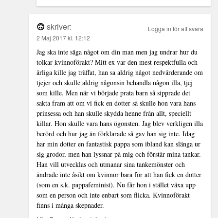
🙃
skriver:
Logga in för att svara
2 Maj 2017 kl. 12:12
Jag ska inte säga något om din man men jag undrar hur du
tolkar kvinnoförakt? Mitt ex var den mest respektfulla och
ärliga kille jag träffat, han sa aldrig något nedvärderande om
tjejer och skulle aldrig någonsin behandla någon illa, tjej
som kille. Men när vi började prata barn så sipprade det
sakta fram att om vi fick en dotter så skulle hon vara hans
prinsessa och han skulle skydda henne från allt, speciellt
killar. Hon skulle vara hans ögonsten. Jag blev verkligen illa
berörd och hur jag än förklarade så gav han sig inte. Idag
har min dotter en fantastisk pappa som ibland kan slänga ur
sig grodor, men han lyssnar på mig och förstår mina tankar.
Han vill utvecklas och utmanar sina tankemönster och
ändrade inte åsikt om kvinnor bara för att han fick en dotter
(som en s.k. pappafeminist). Nu får hon i stället växa upp
som en person och inte enbart som flicka. Kvinnoförakt
finns i många skepnader.