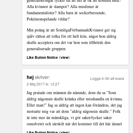
generaliseringar tycker du att det är ok att komma med?
Alla kvinnor är slampor? Alla muslimer är
fundamentalister? Alla barn är sockerberoende,
Pokémonspelande vildar?
Min poäng är att SomligaFörbannadeKvinnor ger sig
själv rätten att tolka för ett helt kön, något hon aldrig
skulle acceptera om det var hon som tillhörde den
generaliserade gruppen.
(
)
Like Button Notice
view
hej
skriver:
Logga in för att svara
2 Maj 2017 kl. 12:27
Jag pratade om männen du nämnde, dom du sa ”Som
aldrig någonsin skulle kränka eller misshandla en kvinna.
Eller man!” Jag sa aldrig att ingen kan förändras, det jag
motsatte mig var att dom ”aldrig någonsin skulle.” Folk
är inte mer än mänskliga, vi gör saker/tycker saker
omedvetet och särskilt när det kommer till det här ämnet
(
)
Like Button Notice
view