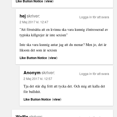
(
)
Like Button Notice
view
hej
skriver:
Logga in för att svara
2 Maj 2017 kl. 12:47
”Att förutsätta att en kvinna ska vara kunnig i/intresserad av
typiska killgrejer är inte sexism”
Inte ska vara kunnig antar jag att du menar? Men jo, det är
liksom det som är sexism
(
)
Like Button Notice
view
Anonym
skriver:
Logga in för att svara
2 Maj 2017 kl. 12:57
Tja det står dig fritt att tycka det. Och mig att kalla det
för bullshit.
(
)
Like Button Notice
view
Wolfie
skriver: