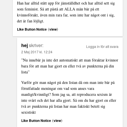
Han har alltid stått upp för jämställdhet och har alltid sett sig
som feminist. Så att påstå att ALLA män bär på ett
kvinnoförakt, även min rara far, som inte har något ont i sig,
det är fan löjligt.
(
)
Like Button Notice
view
hej
skriver:
Logga in för att svara
2 Maj 2017 kl. 12:24
”Nu innebär ju inte det automatiskt att man föraktar kvinnor
bara för att man har gjort en eller två av punkterna på din
lista”
Varför gör man något på den listan då om man inte bär på
förutfattade meningar om vad som anses vara
manligt/kvinnligt? Som jag sa, att reproducera sexism är
inte svårt och det har alla gjort. Så om du har gjort en eller
två av punkterna på listan har man faktiskt betett sig
sexistiskt
(
)
Like Button Notice
view