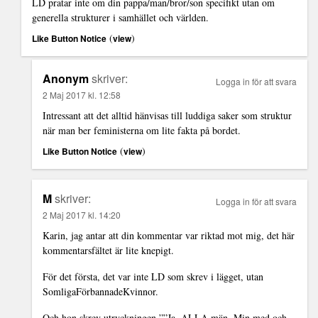
LD pratar inte om din pappa/man/bror/son specifikt utan om
generella strukturer i samhället och världen.
(
)
Like Button Notice
view
Anonym
skriver:
Logga in för att svara
2 Maj 2017 kl. 12:58
Intressant att det alltid hänvisas till luddiga saker som struktur
när man ber feministerna om lite fakta på bordet.
(
)
Like Button Notice
view
M
skriver:
Logga in för att svara
2 Maj 2017 kl. 14:20
Karin, jag antar att din kommentar var riktad mot mig, det här
kommentarsfältet är lite knepigt.
För det första, det var inte LD som skrev i lägget, utan
SomligaFörbannadeKvinnor.
Och hon skrev utryckningen ””Ja, ALLA män. Min med och