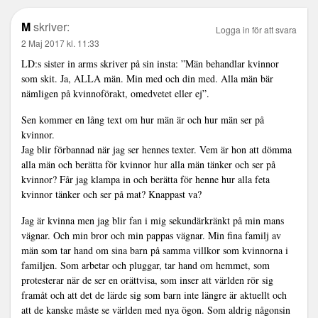
M
skriver:
Logga in för att svara
2 Maj 2017 kl. 11:33
LD:s sister in arms skriver på sin insta: ”Män behandlar kvinnor
som skit. Ja, ALLA män. Min med och din med. Alla män bär
nämligen på kvinnoförakt, omedvetet eller ej”.
Sen kommer en lång text om hur män är och hur män ser på
kvinnor.
Jag blir förbannad när jag ser hennes texter. Vem är hon att dömma
alla män och berätta för kvinnor hur alla män tänker och ser på
kvinnor? Får jag klampa in och berätta för henne hur alla feta
kvinnor tänker och ser på mat? Knappast va?
Jag är kvinna men jag blir fan i mig sekundärkränkt på min mans
vägnar. Och min bror och min pappas vägnar. Min fina familj av
män som tar hand om sina barn på samma villkor som kvinnorna i
familjen. Som arbetar och pluggar, tar hand om hemmet, som
protesterar när de ser en orättvisa, som inser att världen rör sig
framåt och att det de lärde sig som barn inte längre är aktuellt och
att de kanske måste se världen med nya ögon. Som aldrig någonsin