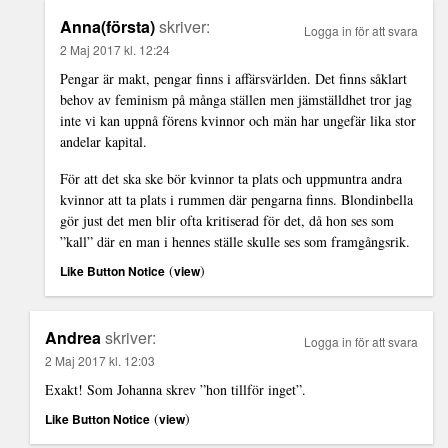
Anna(första)
skriver:
Logga in för att svara
2 Maj 2017 kl. 12:24
Pengar är makt, pengar finns i affärsvärlden. Det finns såklart
behov av feminism på många ställen men jämställdhet tror jag
inte vi kan uppnå förens kvinnor och män har ungefär lika stor
andelar kapital.
För att det ska ske bör kvinnor ta plats och uppmuntra andra
kvinnor att ta plats i rummen där pengarna finns. Blondinbella
gör just det men blir ofta kritiserad för det, då hon ses som
”kall” där en man i hennes ställe skulle ses som framgångsrik.
(
)
Like Button Notice
view
Andrea
skriver:
Logga in för att svara
2 Maj 2017 kl. 12:03
Exakt! Som Johanna skrev ”hon tillför inget”.
(
)
Like Button Notice
view