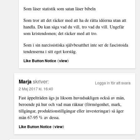
Som läser statistik som satan läser bibeln
Som tror att det räcker med att ha de rätta idéerna utan att
handla. Du kan säga vad du vill, tro vad du vill. Ungefär
som kristendomen; det räcker med att tro.
Som i sin narcissistiska självbesatthet inte ser de fascistoida
tendenserna i sitt eget korståg.
(
)
Like Button Notice
view
Marja
skriver:
Logga in för att svara
2 Maj 2017 kl. 16:40
Fast äppelträden ägs ju liksom huvudsakligen också av män,
beroende på hur och vad man räknar (förmögenhet, mark,
tillgångar, produktionstillgångar eller investeringar) så äger
män 67-95 % av dessa.
(
)
Like Button Notice
view