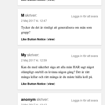
M
skriver:
Logga in för att svara
2 Maj 2017 kl. 12:47
Tycker du det är rimligt att generalisera om män som
grupp?
(
)
Like Button Notice
view
My
skriver:
Logga in för att svara
2 Maj 2017 kl. 12:59
Kan du med säkerhet säga att alla män HAR sagt något
olämpligt om/till en kvinna någon gång? Det är rätt
många killar och rätt många år du måste hålla koll på.
(
)
Like Button Notice
view
anonym
skriver:
Logga in för att svara
2 Maj 2017 kl. 13:12