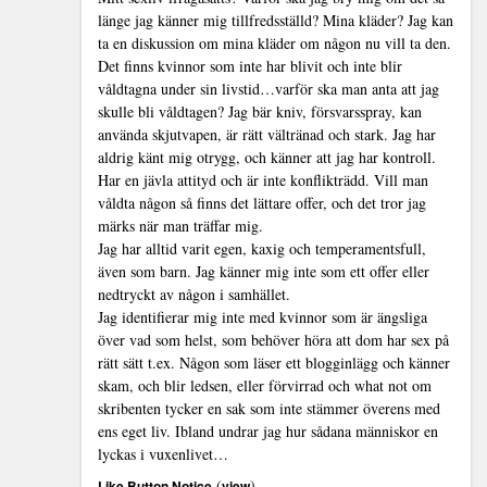
länge jag känner mig tillfredsställd? Mina kläder? Jag kan
ta en diskussion om mina kläder om någon nu vill ta den.
Det finns kvinnor som inte har blivit och inte blir
våldtagna under sin livstid…varför ska man anta att jag
skulle bli våldtagen? Jag bär kniv, försvarsspray, kan
använda skjutvapen, är rätt vältränad och stark. Jag har
aldrig känt mig otrygg, och känner att jag har kontroll.
Har en jävla attityd och är inte konflikträdd. Vill man
våldta någon så finns det lättare offer, och det tror jag
märks när man träffar mig.
Jag har alltid varit egen, kaxig och temperamentsfull,
även som barn. Jag känner mig inte som ett offer eller
nedtryckt av någon i samhället.
Jag identifierar mig inte med kvinnor som är ängsliga
över vad som helst, som behöver höra att dom har sex på
rätt sätt t.ex. Någon som läser ett blogginlägg och känner
skam, och blir ledsen, eller förvirrad och what not om
skribenten tycker en sak som inte stämmer överens med
ens eget liv. Ibland undrar jag hur sådana människor en
lyckas i vuxenlivet…
(
)
Like Button Notice
view