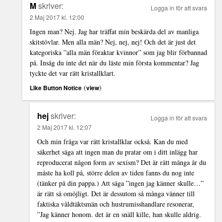
M
skriver:
Logga in för att svara
2 Maj 2017 kl. 12:00
Ingen man? Nej. Jag har träffat min beskärda del av manliga
skitstövlar. Men alla män? Nej, nej, nej! Och det är just det
kategoriska ”alla män föraktar kvinnor” som jag blir förbannad
på. Insåg du inte det när du läste min första kommentar? Jag
tyckte det var rätt kristallklart.
(
)
Like Button Notice
view
hej
skriver:
Logga in för att svara
2 Maj 2017 kl. 12:07
Och min fråga var rätt kristallklar också. Kan du med
säkerhet säga att ingen man du pratar om i ditt inlägg har
reproducerat någon form av sexism? Det är rätt många år du
måste ha koll på, större delen av tiden fanns du nog inte
(tänker på din pappa.) Att säga ”ingen jag känner skulle…”
är rätt så omöjligt. Det är dessutom så många vänner till
faktiska våldtäktsmän och hustrumisshandlare resonerar,
”Jag känner honom. det är en snäll kille, han skulle aldrig.