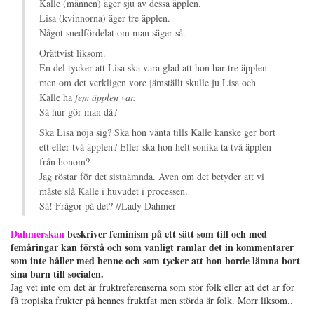
Kalle (männen) äger sju av dessa äpplen.
Lisa (kvinnorna) äger tre äpplen.
Något snedfördelat om man säger så.
Orättvist liksom.
En del tycker att Lisa ska vara glad att hon har tre äpplen
men om det verkligen vore jämställt skulle ju Lisa och
Kalle ha
fem äpplen var.
Så hur gör man då?
Ska Lisa nöja sig? Ska hon vänta tills Kalle kanske ger bort
ett eller två äpplen? Eller ska hon helt sonika ta två äpplen
från honom?
Jag röstar för det sistnämnda. Även om det betyder att vi
måste slå Kalle i huvudet i processen.
Så! Frågor på det? //Lady Dahmer
Dahmerskan
beskriver feminism på ett sätt som till och med
femåringar kan förstå och som vanligt ramlar det in kommentarer
som inte håller med henne och som tycker att hon borde lämna bort
sina barn till socialen.
Jag vet inte om det är fruktreferenserna som stör folk eller att det är för
få tropiska frukter på hennes fruktfat men störda är folk. Morr liksom..