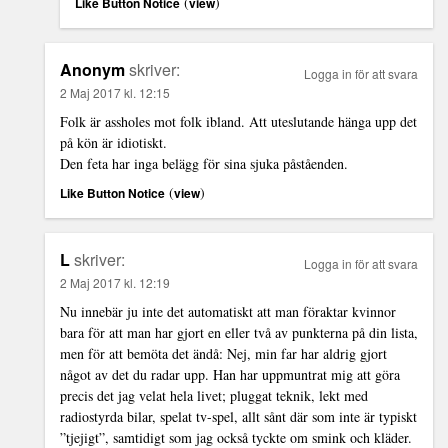
(
)
Like Button Notice
view
Anonym
skriver:
Logga in för att svara
2 Maj 2017 kl. 12:15
Folk är assholes mot folk ibland. Att uteslutande hänga upp det
på kön är idiotiskt.
Den feta har inga belägg för sina sjuka påståenden.
(
)
Like Button Notice
view
L
skriver:
Logga in för att svara
2 Maj 2017 kl. 12:19
Nu innebär ju inte det automatiskt att man föraktar kvinnor
bara för att man har gjort en eller två av punkterna på din lista,
men för att bemöta det ändå: Nej, min far har aldrig gjort
något av det du radar upp. Han har uppmuntrat mig att göra
precis det jag velat hela livet; pluggat teknik, lekt med
radiostyrda bilar, spelat tv-spel, allt sånt där som inte är typiskt
”tjejigt”, samtidigt som jag också tyckte om smink och kläder.