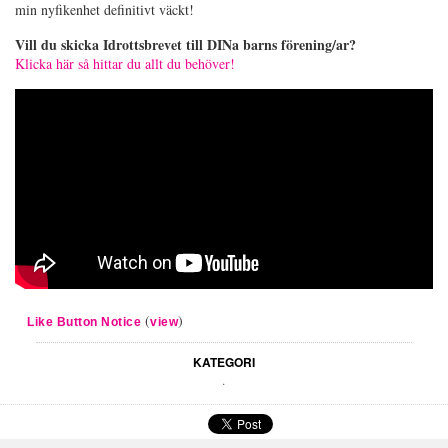
min nyfikenhet definitivt väckt!
Vill du skicka Idrottsbrevet till DINa barns förening/ar?
Klicka här så hittar du allt du behöver!
(
)
Like Button Notice
view
KATEGORI
.