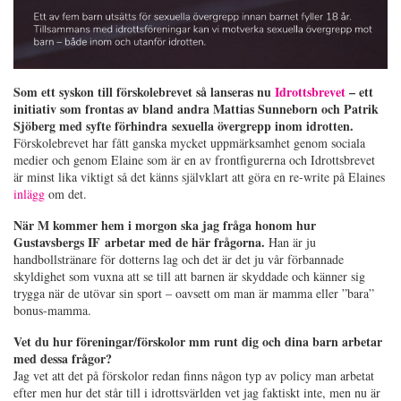
Som ett syskon till förskolebrevet så lanseras nu
Idrottsbrevet
– ett
initiativ som frontas av bland andra Mattias Sunneborn och Patrik
Sjöberg med syfte förhindra sexuella övergrepp inom idrotten.
Förskolebrevet har fått ganska mycket uppmärksamhet genom sociala
medier och genom Elaine som är en av frontfigurerna och Idrottsbrevet
är minst lika viktigt så det känns självklart att göra en re-write på Elaines
inlägg
om det.
När M kommer hem i morgon ska jag fråga honom hur
Gustavsbergs IF arbetar med de här frågorna.
Han är ju
handbollstränare för dotterns lag och det är det ju vår förbannade
skyldighet som vuxna att se till att barnen är skyddade och känner sig
trygga när de utövar sin sport – oavsett om man är mamma eller ”bara”
bonus-mamma.
Vet du hur föreningar/förskolor mm runt dig och dina barn arbetar
med dessa frågor?
Jag vet att det på förskolor redan finns någon typ av policy man arbetat
efter men hur det står till i idrottsvärlden vet jag faktiskt inte, men nu är