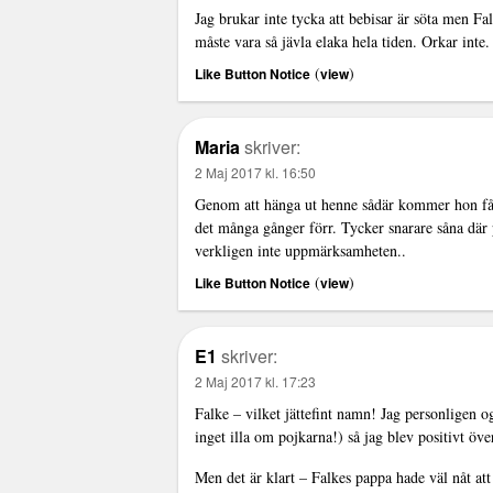
Jag brukar inte tycka att bebisar är söta men Fa
måste vara så jävla elaka hela tiden. Orkar inte.
(
)
Like Button Notice
view
Maria
skriver:
2 Maj 2017 kl. 16:50
Genom att hänga ut henne sådär kommer hon få 
det många gånger förr. Tycker snarare såna där
verkligen inte uppmärksamheten..
(
)
Like Button Notice
view
E1
skriver:
2 Maj 2017 kl. 17:23
Falke – vilket jättefint namn! Jag personligen 
inget illa om pojkarna!) så jag blev positivt öve
Men det är klart – Falkes pappa hade väl nåt att