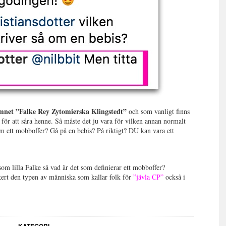
amnet ”Falke Rey Zytomierska Klingstedt”
och som vanligt finns
 för att såra henne. Så måste det ju vara för vilken annan normalt
om ett mobboffer? Gå på en bebis? På riktigt? DU kan vara ett
 som lilla Falke så vad är det som definierar ett mobboffer?
kert den typen av människa som kallar folk för
”jävla CP”
också i
KATEGORI