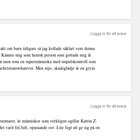
Logga in för att svara
akt om barn tidigare så jag kollade såklart vem denna
et? Känner mig som hemsk person som gottade mig åt
ggen men som en supermänniska med impulskontroll som
orachristianswhatever. Men mjo, skadeglädje är en grym
Logga in för att svara
mmentarer, är människor som verkligen ogillar Katrin Z.
t varit fel,fult, opassande osv. Lite fegt att ge sig på en