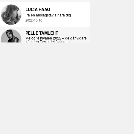
LUCIA HAAG
På en anslagstavla nära dig
2022-10-10
PELLE TAMLEHT
Melodifestivalen 2022 – de går vidare
från den första deltävlingen
2022-02-02
I KORPENS SKUGGA
Själva definitionen av ondska
2021-06-28
ÖPPNA BOKEN
Kropps-dagbok
2021-06-24
SYNDAFALLET
Det är inte din demokratiska plikt att
delta i instagramaktivism.
2021-04-26
VAD BLIR DET FÖR RAP