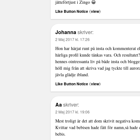
jätteförtjust i Zingo 😀
(
)
Like Button Notice
view
Johanna
skriver:
2 Maj 2017 kl. 17:26
Hon har härjat runt på insta och kommenterat el
härliga profil kunde tänkas vara. Och resultat
hennes ointressanta liv på både insta och blo
höll mig från att skriva vad jag tyckte till aur
jävla glädje ibland.
(
)
Like Button Notice
view
Aa
skriver:
2 Maj 2017 kl. 19:06
Mest troligt är det att dom skrivit negativa ko
Kvittar vad bebisen hade fått för namn,så hade de
bebis.