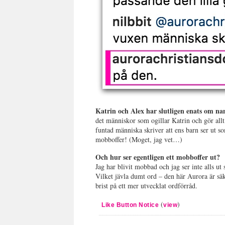
Katrin och Alex har slutligen enats om n
det människor som ogillar Katrin och gör allt
funtad människa skriver att ens barn ser ut s
mobboffer! (Moget, jag vet…)
Och hur ser egentligen ett mobboffer ut?
Jag har blivit mobbad och jag ser inte alls ut
Vilket jävla dumt ord – den här Aurora är sä
brist på ett mer utvecklat ordförråd.
(
)
Like Button Notice
view