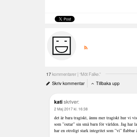
17
kommentarer | “Möt Falke.”
Skriv kommentar
Tillbaka upp
kati
skriver:
2 Maj 2017 kl. 16:38
det är bara tragiskt, ännu mer tragiskt hur vi v
som ”outar” sin små barn för världen. Jag har l
har en otroligt stark integritet som ”vi” flabba