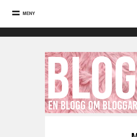
MENY
M