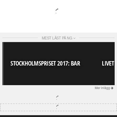
MEST LÄST PÅ NG
STOCKHOLMSPRISET 2017: BAR
LIVET
Mer inlägg