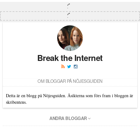
Break the Internet
OM BLOGGAR PÅ NÖJESGUIDEN
Detta är en blogg på Nöjesguiden. Åsikterna som förs fram i bloggen är
skribentens.
ANDRA BLOGGAR