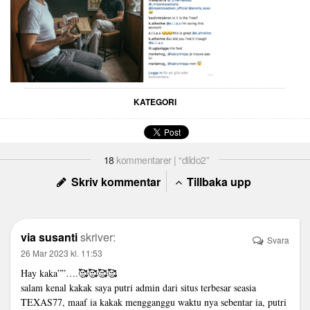
KATEGORI
18
kommentarer | “dildo2”
Skriv kommentar
Tillbaka upp
via susanti
skriver:
Svara
26 Mar 2023 kl. 11:53
Hay kaka””….🥰🥰🥰🥰
salam kenal kakak saya putri admin dari situs terbesar seasia
TEXAS77, maaf ia kakak mengganggu waktu nya sebentar ia, putri