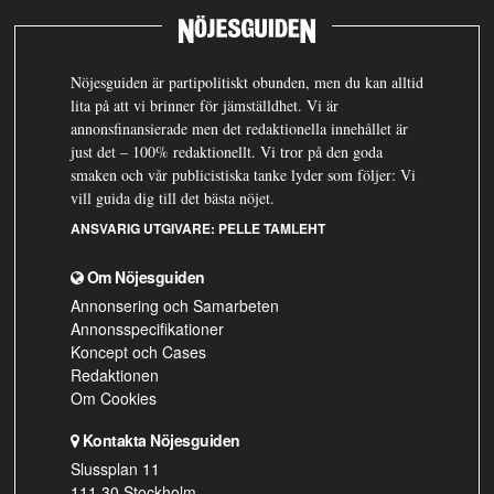
Nöjesguiden är partipolitiskt obunden, men du kan alltid
lita på att vi brinner för jämställdhet. Vi är
annonsfinansierade men det redaktionella innehållet är
just det – 100% redaktionellt. Vi tror på den goda
smaken och vår publicistiska tanke lyder som följer: Vi
vill guida dig till det bästa nöjet.
ANSVARIG UTGIVARE:
PELLE TAMLEHT
Om Nöjesguiden
Annonsering och Samarbeten
Annonsspecifikationer
Koncept och Cases
Redaktionen
Om Cookies
Kontakta Nöjesguiden
Slussplan 11
111 30 Stockholm