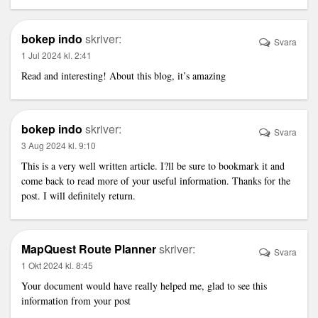
bokep indo
skriver:
Svara
1 Jul 2024 kl. 2:41
Read and interesting! About this blog, it’s amazing
bokep indo
skriver:
Svara
3 Aug 2024 kl. 9:10
This is a very well written article. I?ll be sure to bookmark it and
come back to read more of your useful information. Thanks for the
post. I will definitely return.
MapQuest Route Planner
skriver:
Svara
1 Okt 2024 kl. 8:45
Your document would have really helped me, glad to see this
information from your post