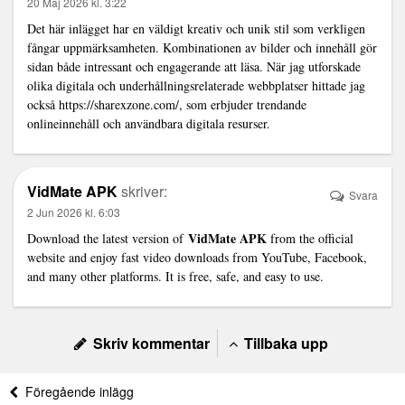
20 Maj 2026 kl. 3:22
Det här inlägget har en väldigt kreativ och unik stil som verkligen
fångar uppmärksamheten. Kombinationen av bilder och innehåll gör
sidan både intressant och engagerande att läsa. När jag utforskade
olika digitala och underhållningsrelaterade webbplatser hittade jag
också
https://sharexzone.com/
, som erbjuder trendande
onlineinnehåll och användbara digitala resurser.
VidMate APK
skriver:
Svara
2 Jun 2026 kl. 6:03
VidMate APK
Download the latest version of
from the official
website and enjoy fast video downloads from YouTube, Facebook,
and many other platforms. It is free, safe, and easy to use.
Skriv kommentar
Tillbaka upp
Föregående inlägg