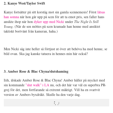
2. Kanye West/Taylor Swift
Kanye fortsätter på sitt korståg mot sin gamla scennemesis! Först
låtsas
han somna
när hon går upp på scen för att ta emot pris, sen faller hans
ansikte ihop när hon
dyker upp med Nicki
under
The Night Is Still
Young
. (
När de sen möttes på scen kramade han henne med ansiktet
taktiskt bortvänt från kameran, haha.)
Men Nicki såg inte heller så förtjust ut över att behöva ha med henne, se
bild ovan. Ska jag kanske tatuera in hennes min här också?
3. Amber Rose & Blac Chyna/slutshaming
Iiih, älskade Amber Rose & Blac Chyna! Amber håller på mycket med
sin kommande
”slut walk” i LA
nu, och det här var väl en superbra PR-
grej för det, men fortfarande så extremt mäktigt. Vill ha en svartvit
version av Ambers byxdräkt. Skulle ha den varje dag.