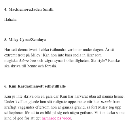
4. Macklemore/Jaden Smith
Hahaha.
5. Miley Cyrus/Zendaya
Har sett denna tweet i cirka tvåhundra varianter under dagen. Är så
extremt trött på Miley! Kan hon inte bara spela in låtar som
magiska
Adore You
och vägra synas i offentligheten, Sia-style? Kanske
ska skriva till henne och föreslå.
6. Kim Kardashian/ett selfietillfälle
Kan ju inte skriva om en gala där Kim har närvarat utan att nämna henne.
Under kvällen gjorde hon sitt roligaste appearance när hon
rusade
fram,
kraftigt vaggandes eftersom hon är ganska gravid, så fort Miley tog upp
selfiepinnen för att ta en bild på sig och några gothare. Vi kan tacka some
kind of god för att det
hamnade på video
.