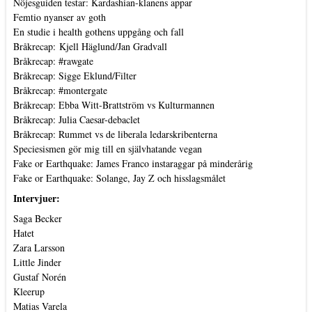
Nöjesguiden testar: Kardashian-klanens appar
Femtio nyanser av goth
En studie i health gothens uppgång och fall
Bråkrecap: Kjell Häglund/Jan Gradvall
Bråkrecap: #rawgate
Bråkrecap: Sigge Eklund/Filter
Bråkrecap: #montergate
Bråkrecap: Ebba Witt-Brattström vs Kulturmannen
Bråkrecap: Julia Caesar-debaclet
Bråkrecap: Rummet vs de liberala ledarskribenterna
Speciesismen gör mig till en självhatande vegan
Fake or Earthquake: James Franco instaraggar på minderårig
Fake or Earthquake: Solange, Jay Z och hisslagsmålet
Intervjuer:
Saga Becker
Hatet
Zara Larsson
Little Jinder
Gustaf Norén
Kleerup
Matias Varela