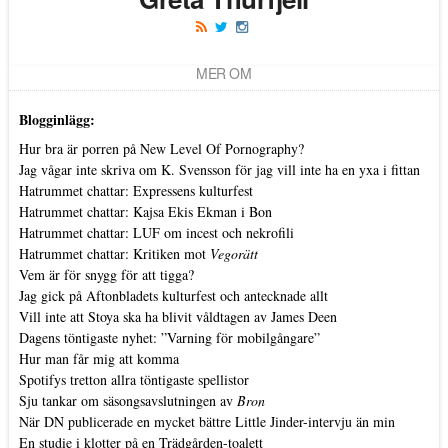
MER OM
Blogginlägg:
Hur bra är porren på New Level Of Pornography?
Jag vågar inte skriva om K. Svensson för jag vill inte ha en yxa i fittan
Hatrummet chattar: Expressens kulturfest
Hatrummet chattar: Kajsa Ekis Ekman i Bon
Hatrummet chattar: LUF om incest och nekrofili
Hatrummet chattar: Kritiken mot
Vegorätt
Vem är för snygg för att tigga?
Jag gick på Aftonbladets kulturfest och antecknade allt
Vill inte att Stoya ska ha blivit våldtagen av James Deen
Dagens töntigaste nyhet: ”Varning för mobilgångare”
Hur man får mig att komma
Spotifys tretton allra töntigaste spellistor
Sju tankar om säsongsavslutningen av
Bron
När DN publicerade en mycket bättre Little Jinder-intervju än min
En studie i klotter på en Trädgården-toalett