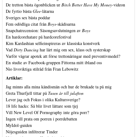
De tretton bästa ögonblicken ur
Bitch Better Have My Money
-videon
De fyrtio bästa
Glee
-låtarna
Sveriges sex bästa poddar
Fem odödliga citat från
Boys
-skådisarna
Snapchatrecension: Säsongsavslutningen av
Boys
En hardcorehatare på hardcorefestival
Kim Kardashian selfieinspireras av klassiska konstverk
Vad
Dirty Dancing
har lärt mig om sex, klass och systerskap
Varför vägrar apotek att förse trettonåringar med preventivmedel?
En studie av Facebook-gruppen Fittorna mitt ibland oss
Nio livsviktiga stilråd från Fran Lebowitz
Artiklar:
Jag minns alla mina kändismän och hur de brukade ta på mig
Greta Thurfjell tittar på
Tusen år till julafton
Lever jag och Fokus i olika Kultursverige?
18 life hacks: Så blir livet lättare som tjej
Vill New Level Of Pornography inte göra porr?
Ingen vill prata om porren i porrdebatten
MyIdol-guiden
Nöjesguiden infiltrerar Tinder