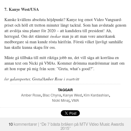
7. Kanye West/USA
Kanske kvällens absoluta höjdpunkt? Kanye tog emot Video Vanguard-
priset och höll ett tretton minuter långt tacktal. Som han avslutade genom
att avslöja sina planer för 2020 – att kandidera till president! Ah,
herregud. Om det stämmer
önskar
man ju att man vore amerikansk
medborgare så man kunde rösta härifrån. Förstå vilket ljuvligt samhälle
han skulle kunna skapa för oss.
Måste gå tillbaka till mitt riktiga jobb nu, det vill säga att korrläsa en
annan text om Nicki på VMAs. Kommer drömma mardrömmar inatt om
att hon ropar på mig från scen: ”Greta, what’s good?”.
/er galareporter, Greta/Amber Rose i svartvitt
TAGGAR
Amber Rose
,
Blac Chyna
,
Kanye West
,
Kim Kardashian
,
Nicki Minaj
,
VMA
10
kommentarer | “De 7 bästa bråken på MTV Video Music Awards
2015”