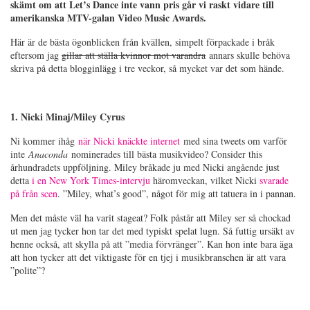
skämt om att Let’s Dance inte vann pris går vi raskt vidare till
amerikanska MTV-galan Video Music Awards.
Här är de bästa ögonblicken från kvällen, simpelt förpackade i bråk
eftersom jag
gillar att ställa kvinnor mot varandra
annars skulle behöva
skriva på detta blogginlägg i tre veckor, så mycket var det som hände.
1. Nicki Minaj/Miley Cyrus
Ni kommer ihåg
när Nicki knäckte internet
med sina tweets om varför
inte
Anaconda
nominerades till bästa musikvideo? Consider this
århundradets uppföljning. Miley bråkade ju med Nicki angående just
detta
i en New York Times-intervju
häromveckan, vilket Nicki
svarade
på från scen
. ”Miley, what’s good”, något för mig att tatuera in i pannan.
Men det måste väl ha varit stageat? Folk påstår att Miley ser så chockad
ut men jag tycker hon tar det med typiskt spelat lugn. Så futtig ursäkt av
henne också, att skylla på att ”media förvränger”. Kan hon inte bara äga
att hon tycker att det viktigaste för en tjej i musikbranschen är att vara
”polite”?