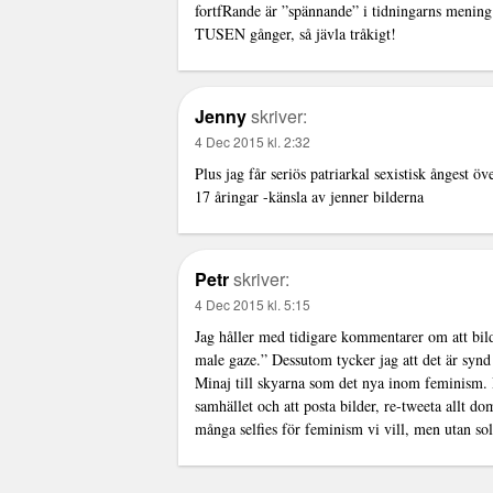
fortfRande är ”spännande” i tidningarns mening
TUSEN gånger, så jävla tråkigt!
Jenny
skriver:
4 Dec 2015 kl. 2:32
Plus jag får seriös patriarkal sexistisk ångest öv
17 åringar -känsla av jenner bilderna
Petr
skriver:
4 Dec 2015 kl. 5:15
Jag håller med tidigare kommentarer om att bild
male gaze.” Dessutom tycker jag att det är sy
Minaj till skyarna som det nya inom feminism. 
samhället och att posta bilder, re-tweeta allt do
många selfies för feminism vi vill, men utan so