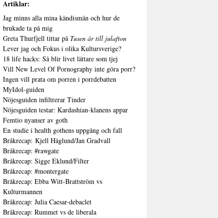
Artiklar:
Jag minns alla mina kändismän och hur de
brukade ta på mig
Greta Thurfjell tittar på
Tusen år till julafton
Lever jag och Fokus i olika Kultursverige?
18 life hacks: Så blir livet lättare som tjej
Vill New Level Of Pornography inte göra porr?
Ingen vill prata om porren i porrdebatten
MyIdol-guiden
Nöjesguiden infiltrerar Tinder
Nöjesguiden testar: Kardashian-klanens appar
Femtio nyanser av goth
En studie i health gothens uppgång och fall
Bråkrecap: Kjell Häglund/Jan Gradvall
Bråkrecap: #rawgate
Bråkrecap: Sigge Eklund/Filter
Bråkrecap: #montergate
Bråkrecap: Ebba Witt-Brattström vs
Kulturmannen
Bråkrecap: Julia Caesar-debaclet
Bråkrecap: Rummet vs de liberala