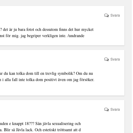
Svara
ör? det är ju bara fotot och dessutom finns det hur mycket
nst för mig. jag begriper verkligen inte. /undrande
Svara
hur du kan tolka dom till en trevlig symbolik? Om du nu
 i alla fall inte tolka dom positivt även om jag försöker.
Svara
uden e knappt 18??? Sån jävla sexualisering och
 Blir så Jävla lack. Och estetiskt tröttsamt att d