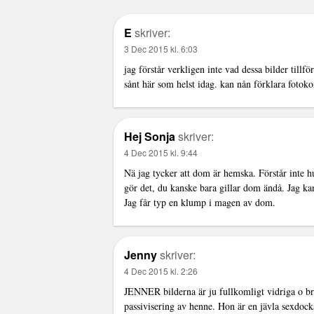
E
skriver:
3 Dec 2015 kl. 6:03
jag förstår verkligen inte vad dessa bilder tillf
sånt här som helst idag. kan nån förklara fotoko
Hej Sonja
skriver:
4 Dec 2015 kl. 9:44
Nä jag tycker att dom är hemska. Förstår inte 
gör det, du kanske bara gillar dom ändå. Jag kan
Jag får typ en klump i magen av dom.
Jenny
skriver:
4 Dec 2015 kl. 2:26
JENNER bilderna är ju fullkomligt vidriga o br
passivisering av henne. Hon är en jävla sexdocka.