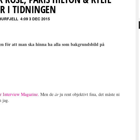
R I TIDNINGEN
HURFJELL
4:09 3 DEC 2015
gen för att man ska hinna ha alla som bakgrundsbild på
ör Interview Magazine
. Men de
är
ju rent objektivt fina, det måste ni
m jag.