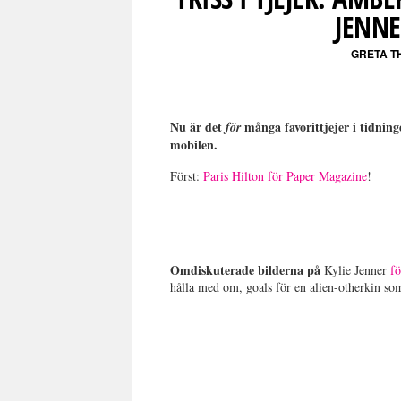
JENNE
GRETA T
Nu är det
många favorittjejer i tidnin
för
mobilen.
Först:
Paris Hilton för Paper Magazine
!
Omdiskuterade bilderna på
Kylie Jenner
f
hålla med om, goals för en alien-otherkin so