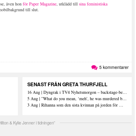
ose, även hon
för Paper Magazine
, utklädd till
sina feministiska
bilbakgrund till slut.
5 kommentarer
SENAST FRÅN GRETA THURFJELL
16 Aug | Dyngrak i TV4 Nyhetsmorgon – backstage-berättelsen
5 Aug | ”What do you mean, ‘meh’, he was murdered by terrorists”
3 Aug | Rihanna som den sista kvinnan på jorden för W Magazine
lton & Kylie Jenner i tidningen”