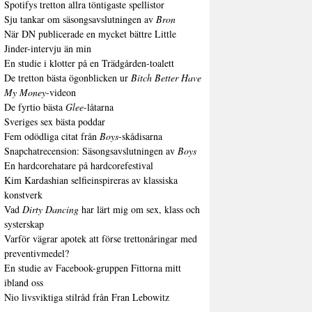
Spotifys tretton allra töntigaste spellistor
Sju tankar om säsongsavslutningen av
Bron
När DN publicerade en mycket bättre Little
Jinder-intervju än min
En studie i klotter på en Trädgården-toalett
De tretton bästa ögonblicken ur
Bitch Better Have
My Money
-videon
De fyrtio bästa
Glee
-låtarna
Sveriges sex bästa poddar
Fem odödliga citat från
Boys
-skådisarna
Snapchatrecension: Säsongsavslutningen av
Boys
En hardcorehatare på hardcorefestival
Kim Kardashian selfieinspireras av klassiska
konstverk
Vad
Dirty Dancing
har lärt mig om sex, klass och
systerskap
Varför vägrar apotek att förse trettonåringar med
preventivmedel?
En studie av Facebook-gruppen Fittorna mitt
ibland oss
Nio livsviktiga stilråd från Fran Lebowitz