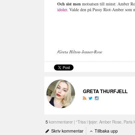
Och sist men
motsatsen till minst: Amber R
idoler
. Valde den på Pussy Riot-Amber som mo
/Greta Hilton-Jenner-Rose
GRETA THURFJELL
5
kommentarer | “Triss i tjejer: Amber Rose, Paris Hi
Skriv kommentar
Tillbaka upp