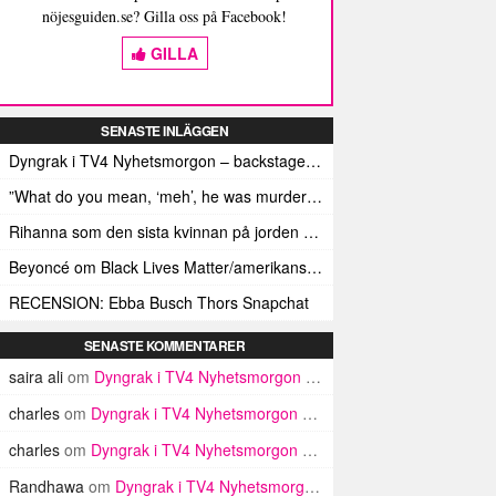
nöjesguiden.se? Gilla oss på Facebook!
GILLA
SENASTE INLÄGGEN
Dyngrak i TV4 Nyhetsmorgon – backstage-berättelsen
”What do you mean, ‘meh’, he was murdered by terrorists”
Rihanna som den sista kvinnan på jorden för W Magazine
Beyoncé om Black Lives Matter/amerikanska polisens mord på svarta: ”We need freedom too”
RECENSION: Ebba Busch Thors Snapchat
SENASTE KOMMENTARER
saira ali
om
Dyngrak i TV4 Nyhetsmorgon – backstage-berättelsen
charles
om
Dyngrak i TV4 Nyhetsmorgon – backstage-berättelsen
charles
om
Dyngrak i TV4 Nyhetsmorgon – backstage-berättelsen
Randhawa
om
Dyngrak i TV4 Nyhetsmorgon – backstage-berättelsen