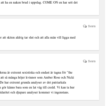
 att ha en naken brud i uppslag. COME ON en har sett det
Svara
er att skiten aldrig tar slut och att alla män vill ligga med
Svara
erna är extremt sexistiska och endast är tagna för ”the
nd att så många höjer kvinnor som Amber Rose och Nicki
De har extremt grunda analyser av det patriarkala
m gör känns bara som en lat väg till credd. Vi kan ta hur
lidaritet och djupare analyser kommer vi ingenstans.