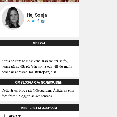
Hej Sonja
MER OM
Sonja är kanske mest känd från twitter så följ
henne gärna där på
@hejsonja
och vill du maila
mail@hejsonja.se
henne är adressen
.
OM BLOGGAR PÅ NÖJESGUIDEN
Detta är en blogg på Nöjesguiden. Åsikterna som
förs fram i bloggen är skribentens.
MEST LÄST STOCKHOLM
1
Älskade