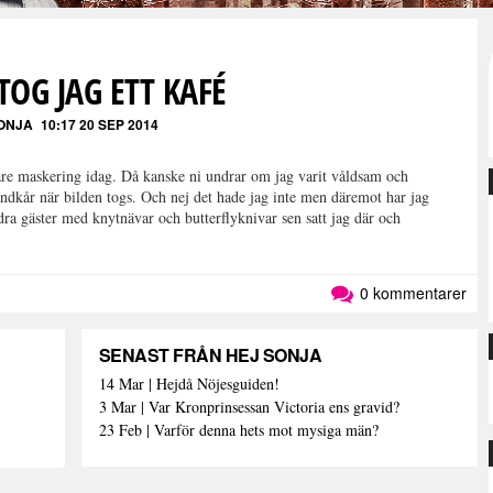
TOG JAG ETT KAFÉ
ONJA
10:17 20 SEP 2014
tare maskering idag. Då kanske ni undrar om jag varit våldsam och
andkår när bilden togs. Och nej det hade jag inte men däremot har jag
ndra gäster med knytnävar och butterflyknivar sen satt jag där och
0 kommentarer
SENAST FRÅN HEJ SONJA
14 Mar | Hejdå Nöjesguiden!
3 Mar | Var Kronprinsessan Victoria ens gravid?
23 Feb | Varför denna hets mot mysiga män?