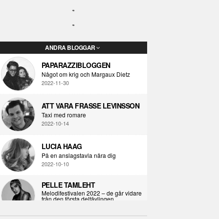
ANDRA BLOGGAR
PAPARAZZIBLOGGEN
Något om krig och Margaux Dietz
2022-11-30
ATT VARA FRASSE LEVINSSON
Taxi med romare
2022-10-14
LUCIA HAAG
På en anslagstavla nära dig
2022-10-10
PELLE TAMLEHT
Melodifestivalen 2022 – de går vidare
från den första deltävlingen
2022-02-02