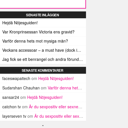
SENASTE INLÄGGEN
Hejdå Nöjesguiden!
Var Kronprinsessan Victoria ens gravid?
Varför denna hets mot mysiga män?
Veckans accessoar – a must have (dock inte älskad av alla)
Jag fick se ett benrangel och andra förunderliga ting
SENASTE KOMMENTARER
faceswapaitech
om
Hejdå Nöjesguiden!
Sudarshan Chauhan
om
Varför denna hets mot mysiga män?
sansar24
om
Hejdå Nöjesguiden!
catchon tv
om
Är du sexpositiv eller sexnegativ?
layerseven tv
om
Är du sexpositiv eller sexnegativ?