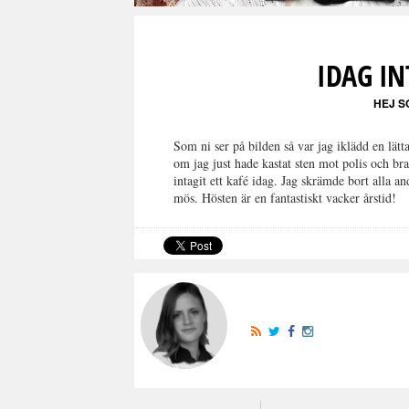
IDAG IN
HEJ S
Som ni ser på bilden så var jag iklädd en lät
om jag just hade kastat sten mot polis och br
intagit ett kafé idag. Jag skrämde bort alla a
mös. Hösten är en fantastiskt vacker årstid!