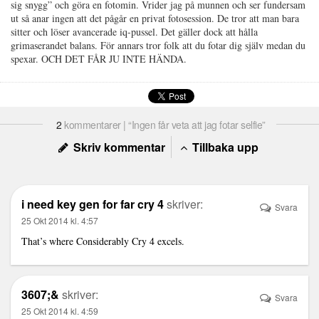
sig snygg” och göra en fotomin. Vrider jag på munnen och ser fundersam
ut så anar ingen att det pågår en privat fotosession. De tror att man bara
sitter och löser avancerade iq-pussel. Det gäller dock att hålla
grimaserandet balans. För annars tror folk att du fotar dig själv medan du
spexar. OCH DET FÅR JU INTE HÄNDA.
2
kommentarer | “Ingen får veta att jag fotar selfie”
Skriv kommentar
Tillbaka upp
i need key gen for far cry 4
skriver:
Svara
25 Okt 2014 kl. 4:57
That’s where Considerably Cry 4 excels.
3607;&
skriver:
Svara
25 Okt 2014 kl. 4:59