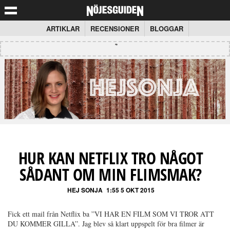
ARTIKLAR
RECENSIONER
BLOGGAR
HUR KAN NETFLIX TRO NÅGOT
SÅDANT OM MIN FLIMSMAK?
HEJ SONJA
1:55 5 OKT 2015
Fick ett mail från Netflix ba ”VI HAR EN FILM SOM VI TROR ATT
DU KOMMER GILLA”. Jag blev så klart uppspelt för bra filmer är