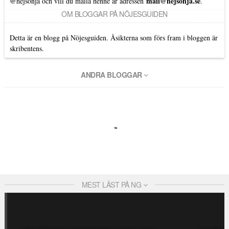
mail@hejsonja.se
@hejsonja
och vill du maila henne är adressen
.
OM BLOGGAR PÅ NÖJESGUIDEN
Detta är en blogg på Nöjesguiden. Åsikterna som förs fram i bloggen är
skribentens.
ANDRA BLOGGAR
MEST LÄST PÅ NG