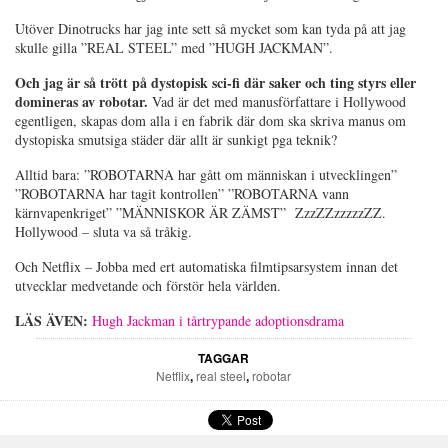
Utöver Dinotrucks har jag inte sett så mycket som kan tyda på att jag
skulle gilla ”REAL STEEL” med ”HUGH JACKMAN”.
Och jag är så trött på dystopisk sci-fi där saker och ting styrs eller
domineras av robotar.
Vad är det med manusförfattare i Hollywood
egentligen, skapas dom alla i en fabrik där dom ska skriva manus om
dystopiska smutsiga städer där allt är sunkigt pga teknik?
Alltid bara: ”ROBOTARNA har gått om människan i utvecklingen”
”ROBOTARNA har tagit kontrollen” ”ROBOTARNA vann
kärnvapenkriget” ”MÄNNISKOR ÄR ZÄMST” ZzzZZzzzzzZZ.
Hollywood – sluta va så tråkig.
Och Netflix – Jobba med ert automatiska filmtipsarsystem innan det
utvecklar medvetande och förstör hela världen.
LÄS ÄVEN:
Hugh Jackman i tårtrypande adoptionsdrama
TAGGAR
Netflix
,
real steel
,
robotar