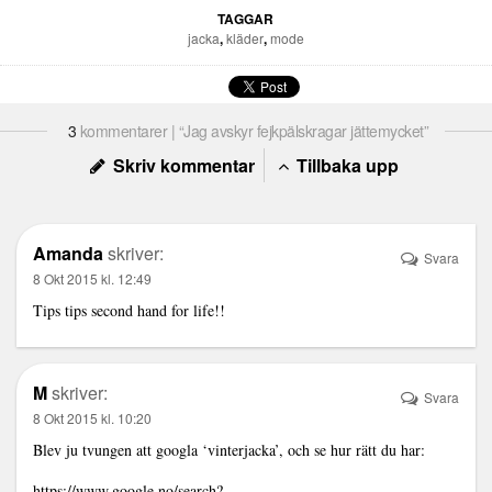
TAGGAR
jacka
,
kläder
,
mode
3
kommentarer | “Jag avskyr fejkpälskragar jättemycket”
Skriv kommentar
Tillbaka upp
Amanda
skriver:
Svara
8 Okt 2015 kl. 12:49
Tips tips second hand for life!!
M
skriver:
Svara
8 Okt 2015 kl. 10:20
Blev ju tvungen att googla ‘vinterjacka’, och se hur rätt du har:
https://www.google.no/search?