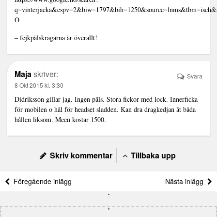
q=vinterjacka&espv=2&biw=1797&bih=1250&source=lnms&tbm=i
O
– fejkpälskragarna är överallt!
Maja
skriver:
Svara
8 Okt 2015 kl. 3:30
Didriksson gillar jag. Ingen päls. Stora fickor med lock. Innerficka
för mobilen o hål för headset sladden. Kan dra dragkedjan åt båda
hållen liksom. Meen kostar 1500.
Skriv kommentar
Tillbaka upp
Föregående inlägg
Nästa inlägg