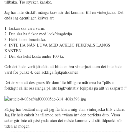
tillbaka. Tio stycken kanske.
Jag har inte särskilt många krav när det kommer till en vinterjacka. Det
enda jag egentligen kräver är:
1. Jackan ska vara varm.
2. Den ska ha fickor med lock/dragdedja.
3. Helst ha en innerficka.
4. INTE HA NÅN LUVA MED ÄCKLIG FEJKPÄLS LÄNGS
KANTEN
5. Den ska helst kosta under 100 kr.
Och det hade varit jättelätt att hitta en bra vinterjacka om det inte hade
varit för punkt 4, den äckliga fejkpälskanten.
Det är som att designers för dom lite billigare märkena ba ”päls e
folkligt! så låt oss slänga på lite lågkvalitativ fejkpäls på allt vi skapar!!!”
Så jag har bestämt mig att jag får klara mig utan vinterjacka tills vidare.
Jag får helt enkelt ha tålamod och *vänta in* den perfekta dito. Vissa
saker går inte att påskynda utan det måste komma vid rätt tidpunkt när
tiden är mogen.