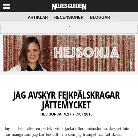
ARTIKLAR
RECENSIONER
BLOGGAR
JAG AVSKYR FEJKPÄLSKRAGAR
JÄTTEMYCKET
HEJ SONJA
4:27 7 OKT 2015
Jag har letat efter en perfekt vinterjacka i flera månader nu. Jag vet inte
hur många som jag har beställt hem som jag trumpet har fått skicka