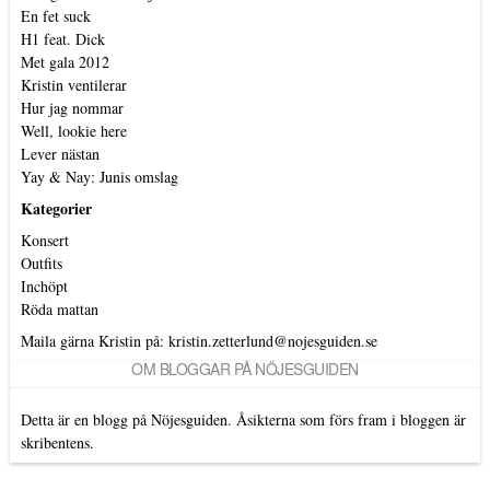
En fet suck
H1 feat. Dick
Met gala 2012
Kristin ventilerar
Hur jag nommar
Well, lookie here
Lever nästan
Yay & Nay: Junis omslag
Kategorier
Konsert
Outfits
Inchöpt
Röda mattan
Maila gärna Kristin på:
kristin.zetterlund@nojesguiden.se
OM BLOGGAR PÅ NÖJESGUIDEN
Detta är en blogg på Nöjesguiden. Åsikterna som förs fram i bloggen är
skribentens.