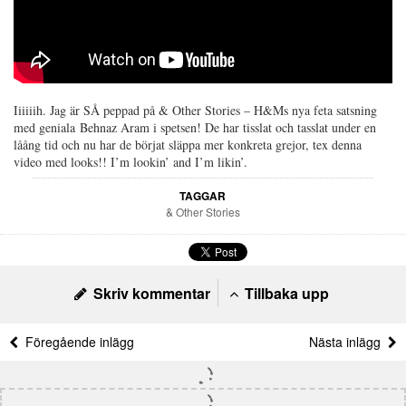
Iiiiiih. Jag är SÅ peppad på & Other Stories – H&Ms nya feta satsning
med geniala Behnaz Aram i spetsen! De har tisslat och tasslat under en
låång tid och nu har de börjat släppa mer konkreta grejor, tex denna
video med looks!! I’m lookin’ and I’m likin’.
TAGGAR
& Other Stories
Skriv kommentar
Tillbaka upp
Föregående inlägg
Nästa inlägg