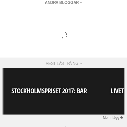
ANDRA BLOGGAR
MEST LÄST PÅ NG
STOCKHOLMSPRISET 2017: BAR
LIVET
Mer inlägg