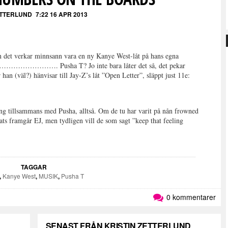
ETTERLUND
7:22 16 APR 2013
men det verkar minnsann vara en ny Kanye West-låt på hans egna
är………………………. Pusha T? Jo inte bara låter det så, det pekar
 han (väl?) hänvisar till Jay-Z’s låt ”Open Letter”, släppt just 11e:
ng tillsammans med Pusha, alltså. Om de tu har varit på nån frowned
lats framgår EJ, men tydligen vill de som sagt ”keep that feeling
TAGGAR
,
Kanye West
,
MUSIK
,
Pusha T
0 kommentarer
SENAST FRÅN KRISTIN ZETTERLUND