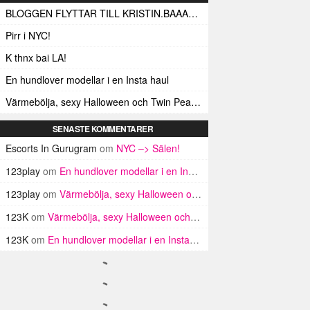
BLOGGEN FLYTTAR TILL KRISTIN.BAAAM.SE!
Pirr i NYC!
K thnx bai LA!
En hundlover modellar i en Insta haul
Värmebölja, sexy Halloween och Twin Peaks i LA!
SENASTE KOMMENTARER
Escorts In Gurugram
om
NYC –> Sälen!
123play
om
En hundlover modellar i en Insta haul
123play
om
Värmebölja, sexy Halloween och Twin Peaks i LA!
123K
om
Värmebölja, sexy Halloween och Twin Peaks i LA!
123K
om
En hundlover modellar i en Insta haul