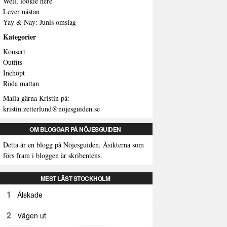
Well, lookie here
Lever nästan
Yay & Nay: Junis omslag
Kategorier
Konsert
Outfits
Inchöpt
Röda mattan
Maila gärna Kristin på:
kristin.zetterlund@nojesguiden.se
OM BLOGGAR PÅ NÖJESGUIDEN
Detta är en blogg på Nöjesguiden. Åsikterna som
förs fram i bloggen är skribentens.
MEST LÄST STOCKHOLM
1
Älskade
2
Vägen ut