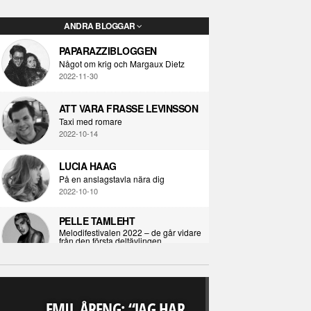
ANDRA BLOGGAR
PAPARAZZIBLOGGEN
Något om krig och Margaux Dietz
2022-11-30
ATT VARA FRASSE LEVINSSON
Taxi med romare
2022-10-14
LUCIA HAAG
På en anslagstavla nära dig
2022-10-10
PELLE TAMLEHT
Melodifestivalen 2022 – de går vidare
från den första deltävlingen
2022-02-02
I KORPENS SKUGGA
Själva definitionen av ondska
EMIL ÅRENG: “JAG HAR
2021-06-28