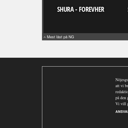
SHURA - FOREVHER
Mest läst på NG
Nöjesgu
att vi 
redaktio
på den 
Vi vill 
ANSVA