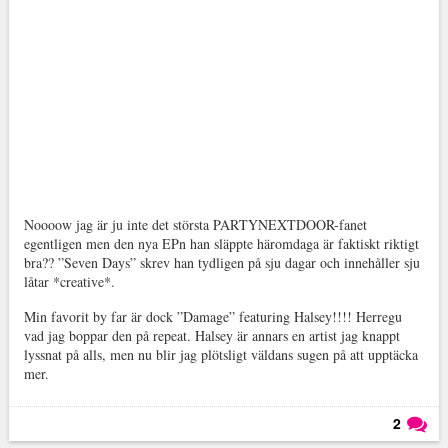
Noooow jag är ju inte det största PARTYNEXTDOOR-fanet
egentligen men den nya EPn han släppte häromdaga är faktiskt riktigt
bra?? ”Seven Days” skrev han tydligen på sju dagar och innehåller sju
låtar *creative*.
Min favorit by far är dock ”Damage” featuring Halsey!!!! Herregu
vad jag boppar den på repeat. Halsey är annars en artist jag knappt
lyssnat på alls, men nu blir jag plötsligt väldans sugen på att upptäcka
mer.
2