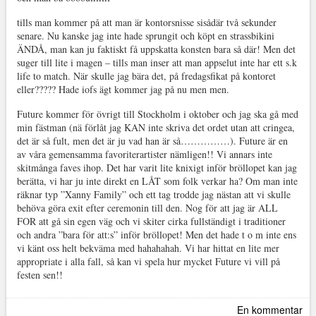
tills man kommer på att man är kontorsnisse sisådär två sekunder
senare. Nu kanske jag inte hade sprungit och köpt en strassbikini
ÄNDÅ, man kan ju faktiskt få uppskatta konsten bara så där! Men det
suger till lite i magen – tills man inser att man appselut inte har ett s.k
life to match. När skulle jag bära det, på fredagsfikat på kontoret
eller????? Hade iofs ägt kommer jag på nu men men.
Future kommer för övrigt till Stockholm i oktober och jag ska gå med
min fästman (nä förlåt jag KAN inte skriva det ordet utan att cringea,
det är så fult, men det är ju vad han är så……………). Future är en
av våra gemensamma favoriterartister nämligen!! Vi annars inte
skitmånga faves ihop. Det har varit lite knixigt inför bröllopet kan jag
berätta, vi har ju inte direkt en LÅT som folk verkar ha? Om man inte
räknar typ ”Xanny Family” och ett tag trodde jag nästan att vi skulle
behöva göra exit efter ceremonin till den. Nog för att jag är ALL
FOR att gå sin egen väg och vi skiter cirka fullständigt i traditioner
och andra ”bara för att:s” inför bröllopet! Men det hade t o m inte ens
vi känt oss helt bekväma med hahahahah. Vi har hittat en lite mer
appropriate i alla fall, så kan vi spela hur mycket Future vi vill på
festen sen!!
En kommentar