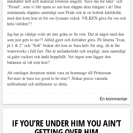
innehåller helt nytt material förutom singeln ”Save me for later” och
”Proud”, som vi fått njuta av sen hon släppte dem tidigare i år! Den
sistnämnda släpptes samtidigt som Pride och är en lesbisk kärlekslåt,
med den kom hon ut för oss lyssnare också. VILKEN gåva för oss och
hela världen!!!
Jag har ju väldigt svårt att inte gråta av Jis röst. Det är något med den
som just gets to me?? Alltid gjort och fortsätter göra. På låtarna ”Ivan,
pt.1 & 2” och ”Sofi” brakar det loss av bara helv för mig, då är the
waterworks i full fart. Det är melankoliskt och sorgligt, men samtidigt
så galet vackert och ändå hoppfullt. Vet ingen som lägger den
balansen så väl som hon?
Att omslaget dessutom måste vara en hommage till Prinsessan
Tuvstarr är bara too good to be true!! Älskar precis varenda
millisekund och millimeter av detta.
En kommentar
IF YOU’RE UNDER HIM YOU AIN’T
GETTING OVER HIM