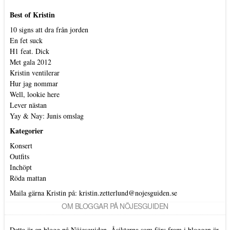
Best of Kristin
10 signs att dra från jorden
En fet suck
H1 feat. Dick
Met gala 2012
Kristin ventilerar
Hur jag nommar
Well, lookie here
Lever nästan
Yay & Nay: Junis omslag
Kategorier
Konsert
Outfits
Inchöpt
Röda mattan
Maila gärna Kristin på:
kristin.zetterlund@nojesguiden.se
OM BLOGGAR PÅ NÖJESGUIDEN
Detta är en blogg på Nöjesguiden. Åsikterna som förs fram i bloggen är