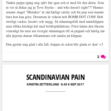
Tänkte peppa igång mig själv här igen och er med för den delen. Som
ni vet så älskar jag ju Tove Styrke – and who doesn’t right??? Hennes
senaste singel ”Mistakes” är såå härligt catchy och fin pop som kanske
bara hon kan göra. Dessutom är videon helt BOMB DOT COM! Helt
otroligt vacker, kreativ och snygg. Så stämningsfull med naturklippen
men tillika kitchigt kul med bröllopskläderna. Först känns den liksom
vemodigt fin men sen övergår stämningen till så peppad och härlig när
alla tjejerna dansar tillsammans och samlas på klippan.
Den gjorde mig glad i alla fall, hoppas ni också blir glada av den! <3
2
Läs kommentarer (
2
)
SCANDINAVIAN PAIN
KRISTIN ZETTERLUND
8:45 6 SEP 2017