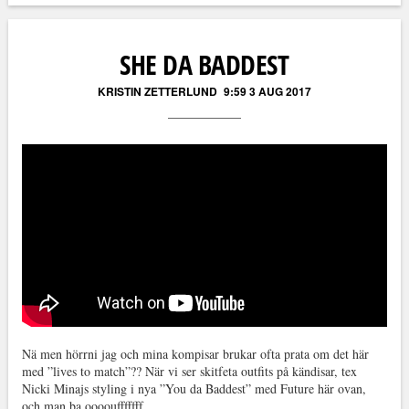
Läs kommentarer (
2
)
SHE DA BADDEST
KRISTIN ZETTERLUND
9:59 3 AUG 2017
Nä men hörrni jag och mina kompisar brukar ofta prata om det här
med ”lives to match”?? När vi ser skitfeta outfits på kändisar, tex
Nicki Minajs styling i nya ”You da Baddest” med Future här ovan,
och man ba ooooufffffff