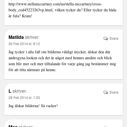
http://www.stellamccartney.com/us/stella-mccartney/cross-
body_cod45223263vp.html
, vilken tycker du? Eller tycker du båda
är fula? Kram!
Matilda
skriver:
Svara
26 Feb 2014 kl. 8:12
Jag tycker i alla fall om bilderna väldigt mycket, älskar den där
androgyna looken och det är något med hennes ansikte och blick
som blir mer och mer tilltalande för varje gång jag bestämmer mig
för att titta närmare på henne.
L
skriver:
Svara
28 Feb 2014 kl. 1:33
Jag älskar bilderna! Så vacker!
Moa
skriver: