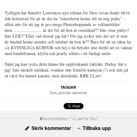
Tydligen har Jennifer Lawrences nya reklam för Dior (ovan duuh) blivit
lide kritiserad för att de ska ha ”retuscherat henne till en ung pojke” –
alltså inte för att jag är pro-mega-Photoshoppande av reklambilder
men………………… är det för att hon är osminkad?? Inte visar pattys?
Inte LER?? Eller vad missar jag här? För jag tycker inte det ser ut som
de tuschat henne mindre och smalare än hon är?? Bara för att en råkar ha
s.k KVINNLIGA KURVOR och hej o hå betyder inte direkt att en vaknar
med bambifransar, klyfta och pearly whites i ett färdigt smile.
Nänä jag kan tycka detta känns lite uppfriskande faktiskt. Halloj, här e
jag! Inte särskilt sminkad, svankar inte framför kameran (!) och inte på
så värst bra humör kanske, men skitidetdu. KBK J.Law!
TAGGAR
Dior
,
jennifer lawrence
6
kommentarer | “J.Law for Dior”
Skriv kommentar
Tillbaka upp