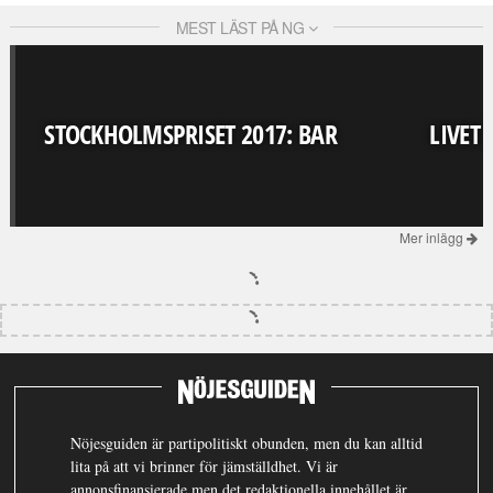
MEST LÄST PÅ NG
STOCKHOLMSPRISET 2017: BAR
LIVET
Mer inlägg
Nöjesguiden är partipolitiskt obunden, men du kan alltid
lita på att vi brinner för jämställdhet. Vi är
annonsfinansierade men det redaktionella innehållet är