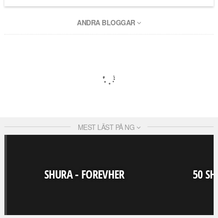
ANDRA BLOGGAR
MEST LÄST PÅ NG
SHURA - FOREVHER
50 SH