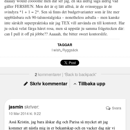
daaaay would coooome men där ser jag, en ska aldrig säga aldrig vad
gäller FERSHUN. Men det är ej lätt alltså, är de svinsnygga är de
svindyra *1 + 1 = 2*. Sen så finns det budgetvarianter som är lite mer
uppblåsbara och 90-talsnostalgiska – nonetheless asballa – men kanske
inte särskilt superpraktiska när jag TEX vill använda en till kontoret. Har
ju också velat färga håret rosa, men så uppstår ju samma frågetecken där:
can I pull it off på jöbbe?? Aaaaah, the bitter sweet kontorslife.
TAGGAR
I wish
,
Ryggsäck
2
kommentarer | “Back to backpack”
Skriv kommentar
Tillbaka upp
jasmin
skriver:
Svara
10 Mar 2014 kl. 9:22
Asså Kristin, jag bara älskar dig och Parisa så mycket att jag
kommer att nästla mig in er bekantskap och en vacker dag när vi