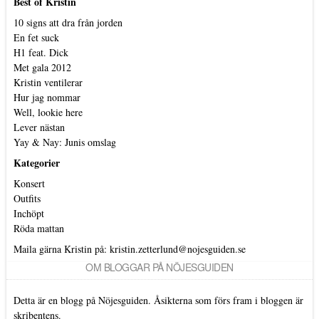
Best of Kristin
10 signs att dra från jorden
En fet suck
H1 feat. Dick
Met gala 2012
Kristin ventilerar
Hur jag nommar
Well, lookie here
Lever nästan
Yay & Nay: Junis omslag
Kategorier
Konsert
Outfits
Inchöpt
Röda mattan
Maila gärna Kristin på:
kristin.zetterlund@nojesguiden.se
OM BLOGGAR PÅ NÖJESGUIDEN
Detta är en blogg på Nöjesguiden. Åsikterna som förs fram i bloggen är
skribentens.