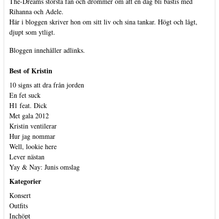
The-Dreams största fan och drömmer om att en dag bli bästis med
Rihanna och Adele.
Här i bloggen skriver hon om sitt liv och sina tankar. Högt och lågt,
djupt som ytligt.
Bloggen innehåller adlinks.
Best of Kristin
10 signs att dra från jorden
En fet suck
H1 feat. Dick
Met gala 2012
Kristin ventilerar
Hur jag nommar
Well, lookie here
Lever nästan
Yay & Nay: Junis omslag
Kategorier
Konsert
Outfits
Inchöpt