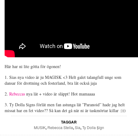
Här har ni lite götta för ögonen!
1. Sias nya video är ju MAGISK <3 Helt galet talangfull unge som
dansar för drottning och fosterland, bra låt också jaja
2.
Rebeccas
nya låt + video är släppt! Hot mamaaaa
3. Ty Dolla $igns förlåt men fan astunga låt ”Paranoid” hade jag helt
missat har en fet video?? Så kan det gå när ni är taskmörtar killar :)))
TAGGAR
MUSIK
,
Rebecca Stella
,
Sia
,
Ty Dolla $ign