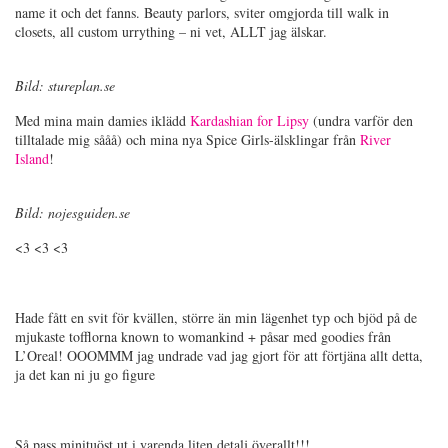
name it och det fanns. Beauty parlors, sviter omgjorda till walk in
closets, all custom urrything – ni vet, ALLT jag älskar.
Bild: stureplan.se
Med mina main damies iklädd
Kardashian for Lipsy
(undra varför den
tilltalade mig sååå) och mina nya Spice Girls-älsklingar från
River
Island
!
Bild: nojesguiden.se
<3 <3 <3
Hade fått en svit för kvällen, större än min lägenhet typ och bjöd på de
mjukaste tofflorna known to womankind + påsar med goodies från
L’Oreal! OOOMMM jag undrade vad jag gjort för att förtjäna allt detta,
ja det kan ni ju go figure
Så pass minituöst ut i varenda liten detalj överallt!!!