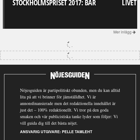
STOCKHOLMSPRISET 2017: BAR
LIVET
Mer inlägg
Nöjesguiden är partipolitiskt obunden, men du kan alltid
lita på att vi brinner för jämställdhet. Vi är
annonsfinansierade men det redaktionella innehållet är
just det – 100% redaktionellt. Vi tror på den goda
smaken och vår publicistiska tanke lyder som följer: Vi
vill guida dig till det bästa nöjet.
ANSVARIG UTGIVARE:
PELLE TAMLEHT