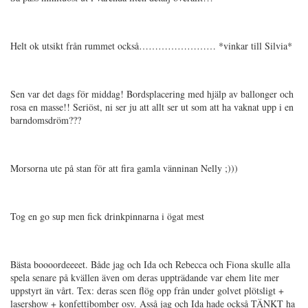
Helt ok utsikt från rummet också…………………… *vinkar till Silvia*
Sen var det dags för middag! Bordsplacering med hjälp av ballonger och
rosa en masse!! Seriöst, ni ser ju att allt ser ut som att ha vaknat upp i en
barndomsdröm???
Morsorna ute på stan för att fira gamla vänninan Nelly ;)))
Tog en go sup men fick drinkpinnarna i ögat mest
Bästa boooordeeeet. Både jag och Ida och Rebecca och Fiona skulle alla
spela senare på kvällen även om deras uppträdande var ehem lite mer
uppstyrt än vårt. Tex: deras scen flög opp från under golvet plötsligt +
lasershow + konfettibomber osv. Asså jag och Ida hade också TÄNKT ha