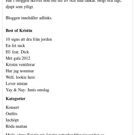
Här i bloggen skriver hon om sitt liv och sina tankar. Högt och lågt,
djupt som ytligt.
Bloggen innehåller adlinks.
Best of Kristin
10 signs att dra från jorden
En fet suck
H1 feat. Dick
Met gala 2012
Kristin ventilerar
Hur jag nommar
Well, lookie here
Lever nästan
Yay & Nay: Junis omslag
Kategorier
Konsert
Outfits
Inchöpt
Röda mattan
Maila gärna Kristin på:
kristin.zetterlund@nojesguiden.se