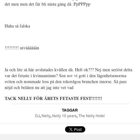
det men men det får bli nästa gång då :PpPPPpp
Haha så falska
!!!!!!!!! nivåååååån
Ja och lite så här avslutades kvällen då. Helt ok??? Nej men seriöst detta
var det fetaste i kvinnaminne? Sen sov vi gott i den lägenhetsenorma
sviten och nommade loss på den rekordgoa brunchen imorse. Så pass
nöjd och belåten nu att jag inte vet vad
TACK NELLY FÖR ÅRETS FETASTE FEST!!!!!!!
TAGGAR
DJ
,
Nelly
,
Nelly 10 years
,
The Nelly Hotel