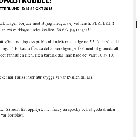
ETTERLUND
5:15 24 OKT 2015
kväll. Dagen började med att jag medgavs ej vid lunch. PERFEKT!!
e än två middagar under kvällen. Så fick jag ta igen!!
tt göra iordning oss på Mood-toaletterna. Judge not!!! De är så sjukt
ing, hårtorkar, soffor, så det är verkligen perfekt neutral grounds att
det funnits en liten, liten bardisk där inne hade det varit 10 av 10.
t när Parisa inser hur snygga vi var kvällen till ära!
! Så sjukt fint uppstyrt, mer fancy än spooky och så goda drinkar
 var bortblåst.