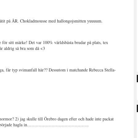
jag ätit på ÅR. Chokladmousse med hallongojsmitten yuuuum.
 för sitt märke! Det var 100% världsbästa brudar på plats, tex
år aldrig så bra som då <3
, får typ svimanfall här?? Dessutom i matchande Rebecca Stella-
mormor? 2) jag skulle till Örebro dagen efter och hade inte packat
hotshotsen började hagla in…………………………………….