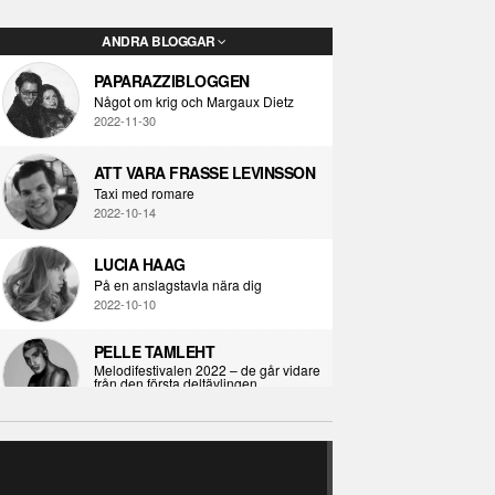
ANDRA BLOGGAR
PAPARAZZIBLOGGEN
Något om krig och Margaux Dietz
2022-11-30
ATT VARA FRASSE LEVINSSON
Taxi med romare
2022-10-14
LUCIA HAAG
På en anslagstavla nära dig
2022-10-10
PELLE TAMLEHT
Melodifestivalen 2022 – de går vidare
från den första deltävlingen
2022-02-02
I KORPENS SKUGGA
Själva definitionen av ondska
RECENSION
2021-06-28