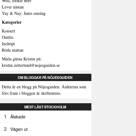
Well, lookie here
Lever nästan
Yay & Nay: Junis omslag
Kategorier
Konsert
Outfits
Inchöpt
Röda mattan
Maila gärna Kristin på:
kristin.zetterlund@nojesguiden.se
OM BLOGGAR PÅ NÖJESGUIDEN
Detta är en blogg på Nöjesguiden. Åsikterna som
förs fram i bloggen är skribentens.
MEST LÄST STOCKHOLM
1
Älskade
2
Vägen ut