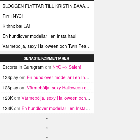
BLOGGEN FLYTTAR TILL KRISTIN.BAAAM.SE!
Pirr i NYC!
K thnx bai LA!
En hundlover modellar i en Insta haul
Värmebölja, sexy Halloween och Twin Peaks i LA!
SENASTE KOMMENTARER
Escorts In Gurugram
om
NYC –> Sälen!
123play
om
En hundlover modellar i en Insta haul
123play
om
Värmebölja, sexy Halloween och Twin Peaks i LA!
123K
om
Värmebölja, sexy Halloween och Twin Peaks i LA!
123K
om
En hundlover modellar i en Insta haul