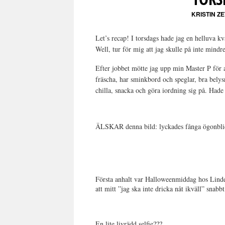
KRISTIN Z
Let’s recap! I torsdags hade jag en helluva 
Well, tur för mig att jag skulle på inte mindr
Efter jobbet mötte jag upp min Master P för a
fräscha, har sminkbord och speglar, bra belysn
chilla, snacka och göra iordning sig på. Hade 
ÄLSKAR denna bild: lyckades fånga ögonblicke
Första anhalt var Halloweenmiddag hos Lindex
att mitt ”jag ska inte dricka nåt ikväll” snabbt
En lite livrädd selfie???