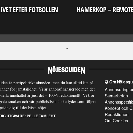
LIVET EFTER FOTBOLLEN
HAMERKOP – REMOT
Om Nöjesgu
iden är partipolitiskt obunden, men du kan alltid lita på
brinner för jämställdhet. Vi är annonsfinansierade men det
Annonsering o
nella innehållet är just det – 100% redaktionellt. Vi tror
Samarbeten
goda smaken och vår publicistiska tanke lyder som följer:
Annonsspecifik
guida dig till det bästa nöjet.
Koncept och C
Redaktionen
RIG UTGIVARE:
PELLE TAMLEHT
Om Cookies