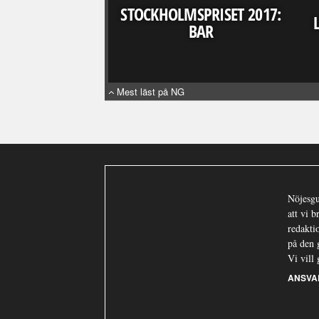
STOCKHOLMSPRISET 2017:
BAR
Mest läst på NG
Nöjesgu
att vi 
redaktio
på den 
Vi vill 
ANSVA