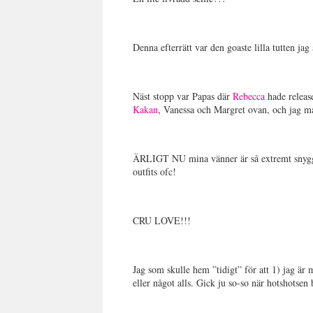
Denna efterrätt var den goaste lilla tutten 
Näst stopp var Papas där
Rebecca
hade release
Kakan
, Vanessa och Margret ovan, och jag m
ÄRLIGT NU mina vänner är så extremt snygga
outfits ofc!
CRU LOVE!!!
Jag som skulle hem ”tidigt” för att 1) jag är 
eller något alls. Gick ju so-so när 