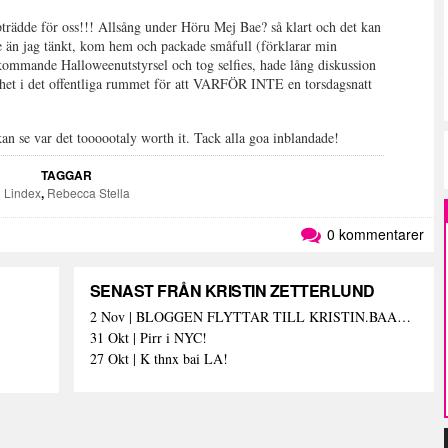
rädde för oss!!! Allsång under Höru Mej Bae? så klart och det kan
re än jag tänkt, kom hem och packade småfull (förklarar min
kommande Halloweenutstyrsel och tog selfies, hade lång diskussion
rhet i det offentliga rummet för att VARFÖR INTE en torsdagsnatt
an se var det toooootaly worth it. Tack alla goa inblandade!
TAGGAR
Lindex
,
Rebecca Stella
0 kommentarer
SENAST FRÅN KRISTIN ZETTERLUND
2 Nov | BLOGGEN FLYTTAR TILL KRISTIN.BAAAM.SE!
31 Okt | Pirr i NYC!
27 Okt | K thnx bai LA!