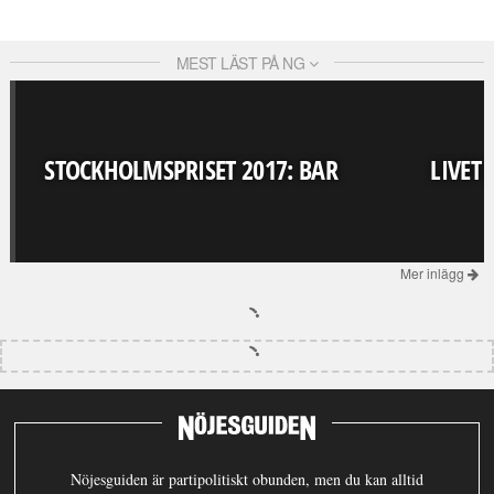
MEST LÄST PÅ NG
STOCKHOLMSPRISET 2017: BAR
LIVET
Mer inlägg
Nöjesguiden är partipolitiskt obunden, men du kan alltid