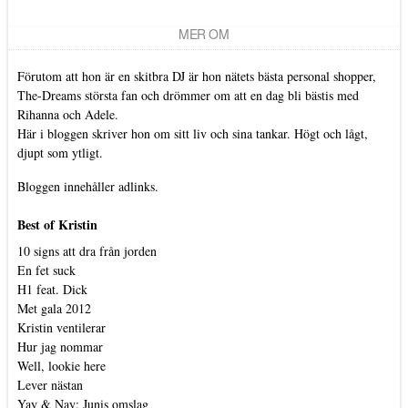
MER OM
Förutom att hon är en skitbra DJ är hon nätets bästa personal shopper,
The-Dreams största fan och drömmer om att en dag bli bästis med
Rihanna och Adele.
Här i bloggen skriver hon om sitt liv och sina tankar. Högt och lågt,
djupt som ytligt.
Bloggen innehåller adlinks.
Best of Kristin
10 signs att dra från jorden
En fet suck
H1 feat. Dick
Met gala 2012
Kristin ventilerar
Hur jag nommar
Well, lookie here
Lever nästan
Yay & Nay: Junis omslag