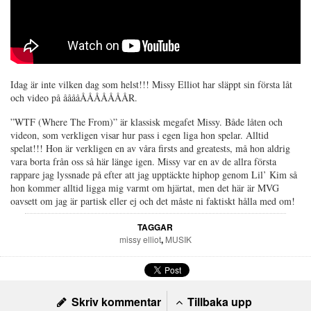
Idag är inte vilken dag som helst!!! Missy Elliot har släppt sin första låt
och video på ååååÅÅÅÅÅÅÅR.
”WTF (Where The From)” är klassisk megafet Missy. Både låten och
videon, som verkligen visar hur pass i egen liga hon spelar. Alltid
spelat!!! Hon är verkligen en av våra firsts and greatests, må hon aldrig
vara borta från oss så här länge igen. Missy var en av de allra första
rappare jag lyssnade på efter att jag upptäckte hiphop genom Lil’ Kim så
hon kommer alltid ligga mig varmt om hjärtat, men det här är MVG
oavsett om jag är partisk eller ej och det måste ni faktiskt hålla med om!
TAGGAR
missy elliot
,
MUSIK
Skriv kommentar
Tillbaka upp