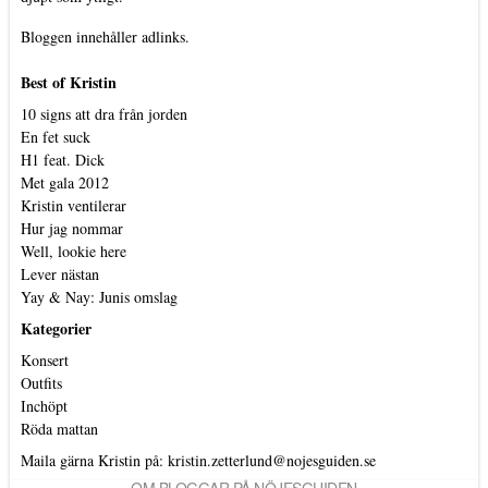
Bloggen innehåller adlinks.
Best of Kristin
10 signs att dra från jorden
En fet suck
H1 feat. Dick
Met gala 2012
Kristin ventilerar
Hur jag nommar
Well, lookie here
Lever nästan
Yay & Nay: Junis omslag
Kategorier
Konsert
Outfits
Inchöpt
Röda mattan
Maila gärna Kristin på:
kristin.zetterlund@nojesguiden.se
OM BLOGGAR PÅ NÖJESGUIDEN