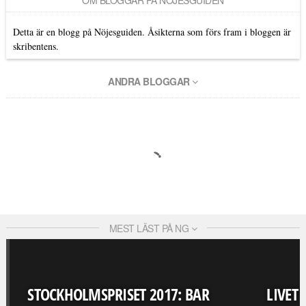
Detta är en blogg på Nöjesguiden. Åsikterna som förs fram i bloggen är
skribentens.
ANDRA BLOGGAR
MEST LÄST PÅ NG
STOCKHOLMSPRISET 2017: BAR
LIVET