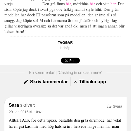
varje………………… Den grå finns
här
, mörkblåa
här
och vita
här
. Den
sista köpte jag dock i svart pga obv tråkig scandi style hihi. Den gråa
modellen har dock EJ passform som på modellen, den är inte alls så
snugg. Jag köpte strl M och i ärmarna är den jättelös och bylsig. Jag
gillar visserligen oversize så det var ändå ok, men så att ingen annan blir
ledsen bara!!
TAGGAR
Inchöpt
En kommentar | “Cashing in on cashmere”
Skriv kommentar
Tillbaka upp
Sara
skriver:
Svara
29 Jan 2016 kl. 10:41
Alltså TACK för detta tipzzz, beställde den gråa dirrmode, har velat
ha en grå kashmir med hög hals så in i helvede länge men har man