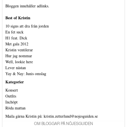
Bloggen innehåller adlinks.
Best of Kristin
10 signs att dra från jorden
En fet suck
H1 feat. Dick
Met gala 2012
Kristin ventilerar
Hur jag nommar
Well, lookie here
Lever nästan
Yay & Nay: Junis omslag
Kategorier
Konsert
Outfits
Inchöpt
Röda mattan
Maila gärna Kristin på:
kristin.zetterlund@nojesguiden.se
OM BLOGGAR PÅ NÖJESGUIDEN