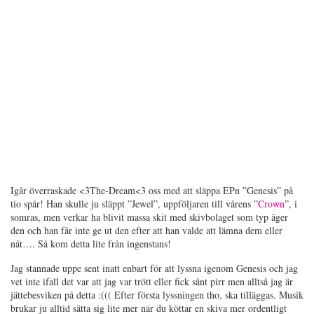
Igår överraskade <3The-Dream<3 oss med att släppa EPn ”Genesis” på
tio spår! Han skulle ju släppt ”Jewel”, uppföljaren till vårens ”
Crown
”, i
somras, men verkar ha blivit massa skit med skivbolaget som typ äger
den och han får inte ge ut den efter att han valde att lämna dem eller
nåt…. Så kom detta lite från ingenstans!
Jag stannade uppe sent inatt enbart för att lyssna igenom Genesis och jag
vet inte ifall det var att jag var trött eller fick sånt pirr men alltså jag är
jättebesviken på detta :((( Efter första lyssningen tho, ska tilläggas. Musik
brukar ju alltid sätta sig lite mer när du köttar en skiva mer ordentligt