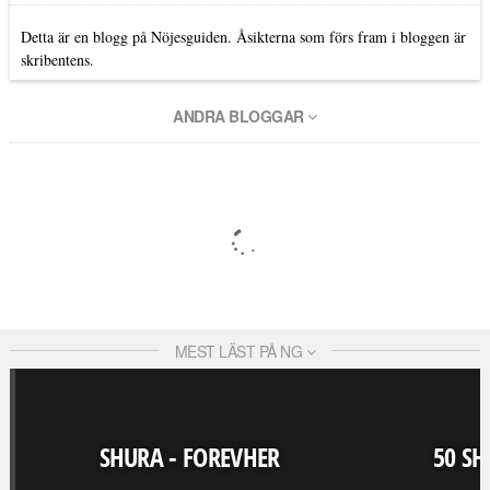
Detta är en blogg på Nöjesguiden. Åsikterna som förs fram i bloggen är
skribentens.
ANDRA BLOGGAR
MEST LÄST PÅ NG
SHURA - FOREVHER
50 SH