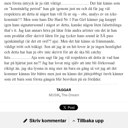
men första intryck är ju rätt viktigt………………… Det här känns som
en ”konstnärlig period” han går igenom just nu och då får jag väl
respektera att detta är något han vill få ur sig – obs, analys av en icke-
konstnär!!! Men som hans Die Hard Nr 1 Fan Girl känner jag knappt
igen hans signatursound i något av detta, kanske någon liten falsettslinga
that’s it. Jag kan annars höra på låtar från andra artister om det är han
som proddat eller skrivit låten för jag tycker hans sound är SÅ pass
igenkännligt (är det ett ord?? aja). Men det här känns så främmande,
väldigt trött och tråkigt. Sen att jag är en hit-lover är ju ingen hemlighet
och detta har han ju obv inte skrivit för att de ska bli catchy
hits…………… Aja som sagt får jag väl respektera att detta är vad han
har på hjärtat just nu?? Jag har lovat mig själv att inte bli förkrossad
riktigt än, jag ska lyssna in mig mer än bara en gång så vet jag att det
kommer kännas lite bättre men just nu känns det jättejobbigt /mvh känner
som ett barn som första gången blir besviken på en förälder.
TAGGAR
MUSIK
,
The-Dream
Skriv kommentar
Tillbaka upp