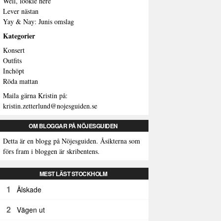
Well, lookie here
Lever nästan
Yay & Nay: Junis omslag
Kategorier
Konsert
Outfits
Inchöpt
Röda mattan
Maila gärna Kristin på:
kristin.zetterlund@nojesguiden.se
OM BLOGGAR PÅ NÖJESGUIDEN
Detta är en blogg på Nöjesguiden. Åsikterna som
förs fram i bloggen är skribentens.
MEST LÄST STOCKHOLM
1
Älskade
2
Vägen ut