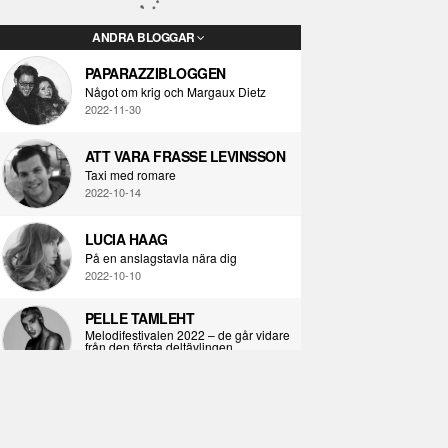
ANDRA BLOGGAR
PAPARAZZIBLOGGEN
Något om krig och Margaux Dietz
2022-11-30
ATT VARA FRASSE LEVINSSON
Taxi med romare
2022-10-14
LUCIA HAAG
På en anslagstavla nära dig
2022-10-10
PELLE TAMLEHT
Melodifestivalen 2022 – de går vidare
från den första deltävlingen
2022-02-02
I KORPENS SKUGGA
Själva definitionen av ondska
2021-06-28