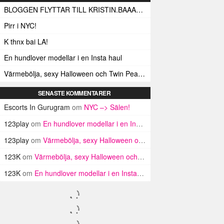
BLOGGEN FLYTTAR TILL KRISTIN.BAAAM.SE!
Pirr i NYC!
K thnx bai LA!
En hundlover modellar i en Insta haul
Värmebölja, sexy Halloween och Twin Peaks i LA!
SENASTE KOMMENTARER
Escorts In Gurugram
om
NYC –> Sälen!
123play
om
En hundlover modellar i en Insta haul
123play
om
Värmebölja, sexy Halloween och Twin Peaks i LA!
123K
om
Värmebölja, sexy Halloween och Twin Peaks i LA!
123K
om
En hundlover modellar i en Insta haul