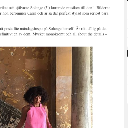
rikat och självaste Solange (!!) kurerade musiken till den! Bilderna
är hon berömmer Carin och är så där perfekt stylad som seriöst bara
att posta lite måndagsinspo på Solange herself. Är rätt dålig på det
definitivt en av dem. Mycket monokromt och all about the details –