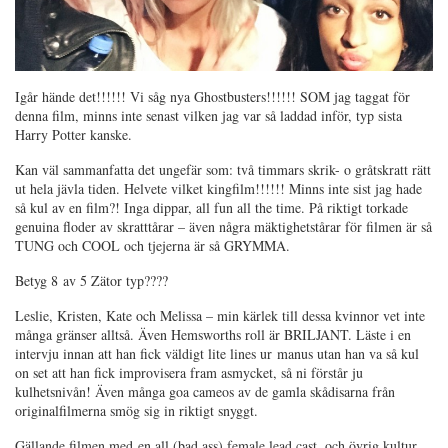
Igår hände det!!!!!! Vi såg nya Ghostbusters!!!!!! SOM jag taggat för
denna film, minns inte senast vilken jag var så laddad inför, typ sista
Harry Potter kanske.
Kan väl sammanfatta det ungefär som: två timmars skrik- o gråtskratt rätt
ut hela jävla tiden. Helvete vilket kingfilm!!!!!! Minns inte sist jag hade
så kul av en film?! Inga dippar, all fun all the time. På riktigt torkade
genuina floder av skratttårar – även några mäktighetstårar för filmen är så
TUNG och COOL och tjejerna är så GRYMMA.
Betyg 8 av 5 Zätor typ????
Leslie, Kristen, Kate och Melissa – min kärlek till dessa kvinnor vet inte
många gränser alltså. Även Hemsworths roll är BRILJANT. Läste i en
intervju innan att han fick väldigt lite lines ur manus utan han va så kul
on set att han fick improvisera fram asmycket, så ni förstår ju
kulhetsnivån! Även många goa cameos av de gamla skådisarna från
originalfilmerna smög sig in riktigt snyggt.
Gällande filmen med en all (bad ass) female lead cast, och övrig kultur