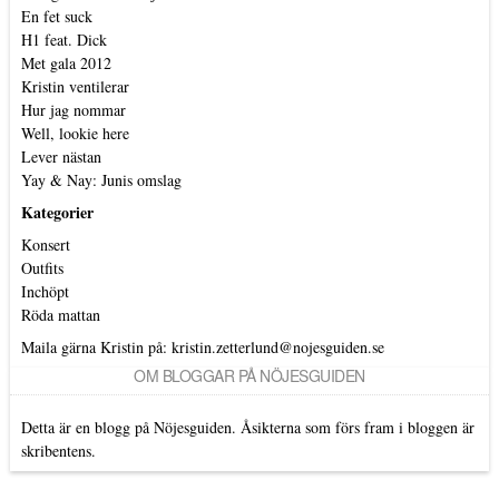
En fet suck
H1 feat. Dick
Met gala 2012
Kristin ventilerar
Hur jag nommar
Well, lookie here
Lever nästan
Yay & Nay: Junis omslag
Kategorier
Konsert
Outfits
Inchöpt
Röda mattan
Maila gärna Kristin på:
kristin.zetterlund@nojesguiden.se
OM BLOGGAR PÅ NÖJESGUIDEN
Detta är en blogg på Nöjesguiden. Åsikterna som förs fram i bloggen är
skribentens.