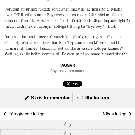
Förutom att printet luktade somewhat shady är jag hella nöjd. Märks
även DIRR vilka som är Beyhivers när en möter folks blickar på stan,
kontoret, överallt. Vissa som småler införstått (och säkert impade right!!)
medan andra tex en anonym kollega till mig ba ”Bye boy?”. LOL.
Intressant hur en lil piece o’ merch kan på något lustigt sätt få en att
känna sig närmare sin favoritartist?? Typ som att en köper sig en bit
närmare till himlen. Jääääävlar det kanske är så scientologer känner??
Well jag skulle hellre komma till Beaven än något annat himmelrike tbh.
TAGGAR
Beyoncé
,
Lemonade
Skriv kommentar
Tillbaka upp
Föregående inlägg
Nästa inlägg