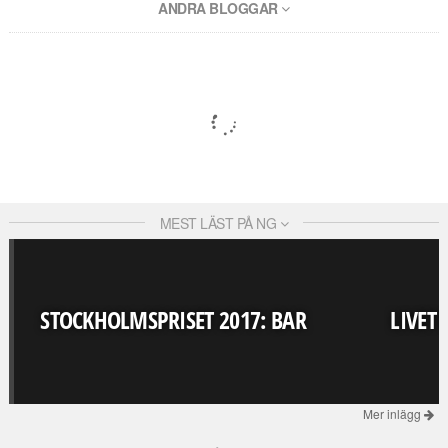
ANDRA BLOGGAR
MEST LÄST PÅ NG
STOCKHOLMSPRISET 2017: BAR
LIVET
Mer inlägg