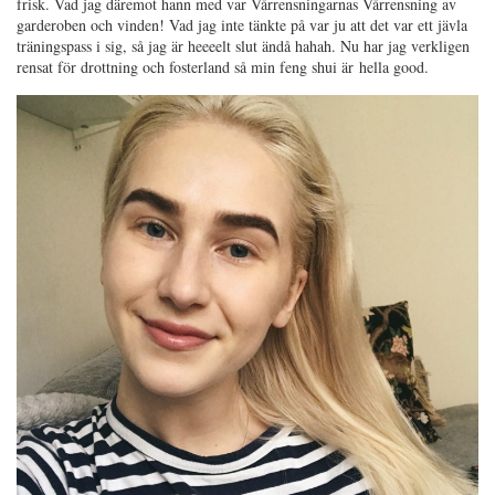
frisk. Vad jag däremot hann med var Vårrensningarnas Vårrensning av
garderoben och vinden! Vad jag inte tänkte på var ju att det var ett jävla
träningspass i sig, så jag är heeeelt slut ändå hahah. Nu har jag verkligen
rensat för drottning och fosterland så min feng shui är hella good.