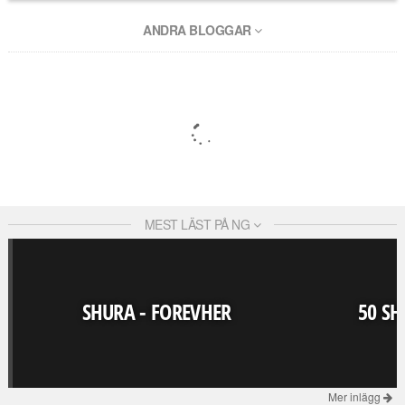
ANDRA BLOGGAR
MEST LÄST PÅ NG
SHURA - FOREVHER
50 SH
Mer inlägg