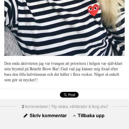
Den enda aktiviteten jag var tvungen att prioritera i helgen var självklart
min bryntid på Benefit Brow Bar! Gud vad jag känner mig fixad efter
bara den lilla halvtimman och det håller i flera veckor. Något så enkelt
som gör så mycket!!
2
kommentarer | “Ny väska, vårkänslor & feng shui”
Skriv kommentar
Tillbaka upp