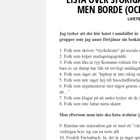
MEN BORDE (OCH
LIVET
Jag tycker att det här hatet i samhället
är
grupper som jag anser förtjänar sin beskär
1. Folk som skriver *styrkekram* på sociala
2. Folk som köper matlagningsgrädde
3. Folk som like:ar typ Konsums reklam för nåt
bara av en slump har fått ett trevligt middagsti
4. Folk som säger att ”hiphop är inte riktig 
5. Folk som inte säger hej till busschufförn/tj
6. Folk som argumenterar mot något genom
att…”
7. Folk som klagar på att andra tycker att de 
8. Folk som inte fattar meta-skämt
Men eftersom man inte ska hata avslutar j
9. Känslan när statsradion går ut med ett ”vi
verkligen bryr sig om en trots allt
10. Fredrik Furtenbach. Ja, det är ju inget 