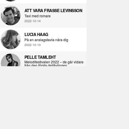
ATT VARA FRASSE LEVINSSON
Taxi med romare
2022-10-14
LUCIA HAAG
På en anslagstavla nära dig
2022-10-10
PELLE TAMLEHT
Melodifestivalen 2022 – de går vidare
från den första deltävlingen
2022-02-02
I KORPENS SKUGGA
Själva definitionen av ondska
2021-06-28
ÖPPNA BOKEN
Kropps-dagbok
2021-06-24
SYNDAFALLET