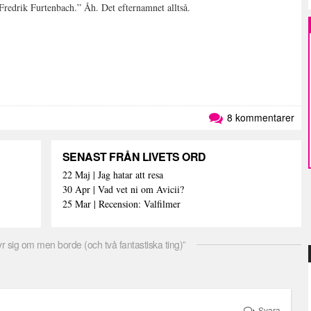
redrik Furtenbach.” Åh. Det efternamnet alltså.
8 kommentarer
SENAST FRÅN LIVETS ORD
22 Maj | Jag hatar att resa
30 Apr | Vad vet ni om Avicii?
25 Mar | Recension: Valfilmer
r sig om men borde (och två fantastiska ting)”
Svara