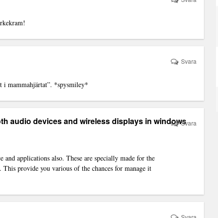
yrkekram!
Svara
nt i mammahjärtat”. *spysmiley*
oth audio devices and wireless displays in windows
Svara
ce and applications also. These are specially made for the
. This provide you various of the chances for manage it
Svara