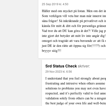
25 Sep 2019 kl. 4:50
Håller med om mycket på listan. Men om det är n
Som verkligen vill veta hur man mår innerst inne
såna frågor! Så inkräktande på privatlivet och in
känsla för mitt & ditt och för personliga gräns
Vad tror du att DU kan göra åt det?! Ville jag p
inte gjort det betyder att mitt liv inte angår di
omoget och tragiskt att vara beroende av att få 
just DE är den rätte att öppna sig för(!!!??) och
bryyyr siiig?!!
Srd Status Check
skriver:
29 Nov 2023 kl. 6:56
I understand that you feel strongly about peo
frustrating and intrusive when others assume 
solutions to problems you may not even have
respected, and it’s perfectly valid to feel a
validation solely from others can be a misgu
the best judge of your own life and well-being