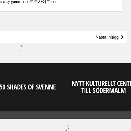
t an easy game ->->
토토사이트
.com
Nästa inlägg
NYTT KULTURELLT CENT
50 SHADES OF SVENNE
TILL SÖDERMALM