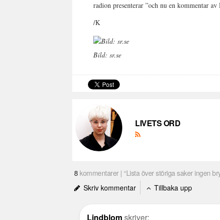
radion presenterar ”och nu en kommentar av F
/K
Bild: sr.se
LIVETS ORD
8
kommentarer | “Lista över störiga saker ingen bry
Skriv kommentar
Tillbaka upp
Lindblom
skriver: