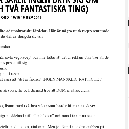
 TVÅ FANTASTISKA TING)
S ORD
10:15 15 SEP 2016
 lite odemokratiskt fördelat. Här är några underrepresenterade
da del av slängda slevar:
 medier
 jävla vegorecept och inte fattar att det är reklam utan tror att de
ps postat till sig
musik”
ejen i kassan
 att säga att ”det är faktiskt INGEN MÄNSKLIG RÄTTIGHET
är så speciella, och därmed tror att DOM är så speciella
ag listan med två bra saker som borde få mer net-love:
ktigt meddelande till allmänheten” och man känner att staten
speciellt med honom, tänker ni. Men jo. När den andre snubben på