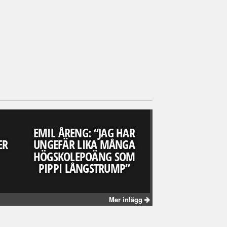
TIFFANY KRONLÖF
Ta natten tillbaka!
2017-08-30
EMIL ÅRENG: “JAG HAR
ER
UNGEFÄR LIKA MÅNGA
NÖJESGUIDAD
HÖGSKOLEPOÄNG SOM
HURTI
PIPPI LÅNGSTRUMP”
Mer inlägg