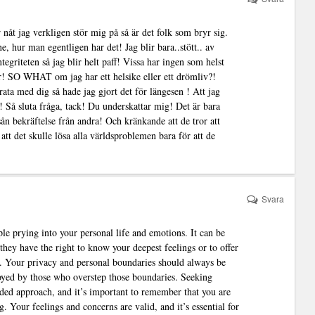
åt jag verkligen stör mig på så är det folk som bryr sig.
, hur man egentligen har det! Jag blir bara..stött.. av
tegriteten så jag blir helt paff! Vissa har ingen som helst
er! SO WHAT om jag har ett helsike eller ett drömliv?!
rata med dig så hade jag gjort det för längesen ! Att jag
g!! Så sluta fråga, tack! Du underskattar mig! Det är bara
sån bekräftelse från andra! Och kränkande att de tror att
 att det skulle lösa alla världsproblemen bara för att de
Svara
ple prying into your personal life and emotions. It can be
they have the right to know your deepest feelings or to offer
. Your privacy and personal boundaries should always be
nnoyed by those who overstep those boundaries. Seeking
ided approach, and it’s important to remember that you are
. Your feelings and concerns are valid, and it’s essential for