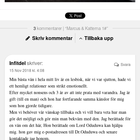
3
kommentarer | “Marcus & Katterna 1#”
Skriv kommentar
Tillbaka upp
Infitdel
skriver:
Svara
15 Nov 2018 kl. 4:08
Min bästa vän i hela mitt liv är en lesbisk, när vi var sjutton, hade vi
ett hemligt relationer som strikt emotionellt.
Efter mycket nonsens och 3 år av att inte prata med varandra. Jag är
gift (till en man) och hon har fortfarande samma känslor för mig
som hon gjorde tidigare.
Men vi behöver vår vänskap tillbaka och vi vill bara veta hur man
gör det möjligt och gör min man bekväm med den. Jag berättade för
en vän om det här, Hon berättade om Lord Oduduwa kan hjälpa
mig. hon gav mig e-postadressen till Dr.Oduduwa och senare
kontaktade jag honom,