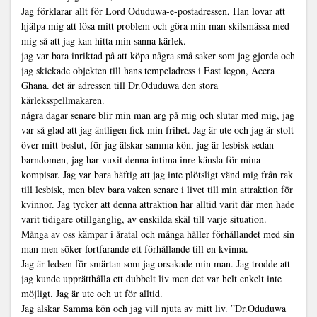
Jag förklarar allt för Lord Oduduwa-e-postadressen, Han lovar att
hjälpa mig att lösa mitt problem och göra min man skilsmässa med
mig så att jag kan hitta min sanna kärlek.
jag var bara inriktad på att köpa några små saker som jag gjorde och
jag skickade objekten till hans tempeladress i East legon, Accra
Ghana. det är adressen till Dr.Oduduwa den stora
kärleksspellmakaren.
några dagar senare blir min man arg på mig och slutar med mig, jag
var så glad att jag äntligen fick min frihet. Jag är ute och jag är stolt
över mitt beslut, för jag älskar samma kön, jag är lesbisk sedan
barndomen, jag har vuxit denna intima inre känsla för mina
kompisar. Jag var bara häftig att jag inte plötsligt vänd mig från rak
till lesbisk, men blev bara vaken senare i livet till min attraktion för
kvinnor. Jag tycker att denna attraktion har alltid varit där men hade
varit tidigare otillgänglig, av enskilda skäl till varje situation.
Många av oss kämpar i åratal och många håller förhållandet med sin
man men söker fortfarande ett förhållande till en kvinna.
Jag är ledsen för smärtan som jag orsakade min man. Jag trodde att
jag kunde upprätthålla ett dubbelt liv men det var helt enkelt inte
möjligt. Jag är ute och ut för alltid.
Jag älskar Samma kön och jag vill njuta av mitt liv. ”Dr.Oduduwa