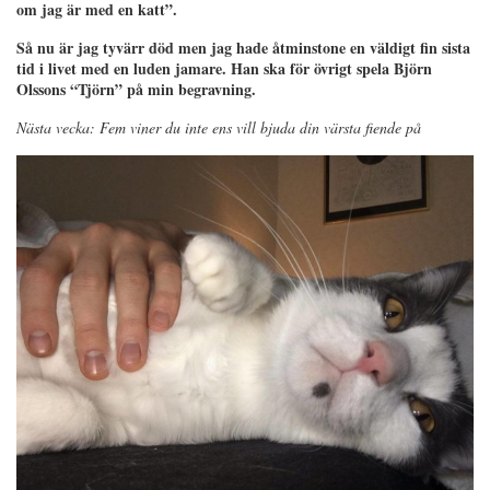
om jag är med en katt”.
Så nu är jag tyvärr död men jag hade åtminstone en väldigt fin sista
tid i livet med en luden jamare. Han ska för övrigt spela Björn
Olssons “Tjörn” på min begravning.
Nästa vecka: Fem viner du inte ens vill bjuda din värsta fiende på