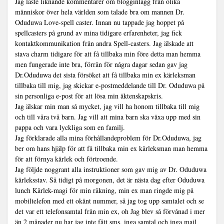
Jag läste liknande kommentarer om blogginlägg från olika
människor över hela världen som talade bra om mannen Dr.
Oduduwa Love-spell caster. Innan nu tappade jag hoppet på
spellcasters på grund av mina tidigare erfarenheter, jag fick
kontaktkommunikation från andra Spell-casters. Jag älskade att
stava charm tidigare för att få tillbaka min före detta man hemma
men fungerade inte bra, förrän för några dagar sedan gav jag
Dr.Oduduwa det sista försöket att få tillbaka min ex kärleksman
tillbaka till mig, jag skickar e-postmeddelande till Dr. Oduduwa på
sin personliga e-post för att lösa min äktenskapskris.
Jag älskar min man så mycket, jag vill ha honom tillbaka till mig
och till våra två barn. Jag vill att mina barn ska växa upp med sin
pappa och vara lyckliga som en familj.
Jag förklarade alla mina förhållandeproblem för Dr.Oduduwa, jag
ber om hans hjälp för att få tillbaka min ex kärleksman man hemma
för att förnya kärlek och förtroende.
Jag följde noggrant alla instruktioner som gav mig av Dr. Oduduwa
kärleksstav. Så tidigt på morgonen, det är nästa dag efter Oduduwa
lunch Kärlek-magi för min räkning, min ex man ringde mig på
mobiltelefon med ett okänt nummer, så jag tog upp samtalet och se
det var ett telefonsamtal från min ex, oh Jag blev så förvånad i mer
än 2 månader nu har jag inte fått sms, inga samtal och inga mail