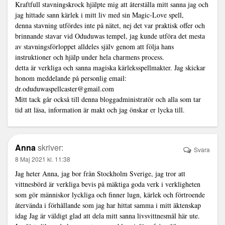
Kraftfull stavningskrock hjälpte mig att återställa mitt sanna jag och
jag hittade sann kärlek i mitt liv med sin Magic-Love spell,
denna stavning utfördes inte på nätet, nej det var praktisk offer och
brinnande stavar vid Oduduwas tempel, jag kunde utföra det mesta
av stavningsförloppet alldeles själv genom att följa hans
instruktioner och hjälp under hela charmens process.
detta är verkliga och sanna magiska kärleksspellmakter. Jag skickar
honom meddelande på personlig email:
dr.oduduwaspellcaster@gmail.com
Mitt tack går också till denna bloggadministratör och alla som tar
tid att läsa, information är makt och jag önskar er lycka till.
Anna
skriver:
Svara
8 Maj 2021 kl. 11:38
Jag heter Anna, jag bor från Stockholm Sverige, jag tror att
vittnesbörd är verkliga bevis på mäktiga goda verk i verkligheten
som gör människor lyckliga och finner lugn, kärlek och förtroende
återvända i förhållande som jag har hittat samma i mitt äktenskap
idag Jag är väldigt glad att dela mitt sanna livsvittnesmål här ute.