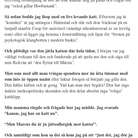
jag “också gillar Hoobastank”.
Så sedan bodde jag ihop med en livs levande katt.
Eftersom jag är
“komiker” är jag antingen i Halmstad och står och drar fräckisar på en
lastpall utanför Coop för småväxel (ständigt utkonkurrerad av en trevlig
rom) eller så ligger jag hemma i fosterställning och lipar för “bristen på
psykologisk klangbotten i modern buskis”.
Och plötsligt var den jävla katten där hela tiden.
I början var jag
väldigt tveksam till den och funderade på att spola ner den och säga till
min flickvän att “den flyttat till Märsta”.
Men som med allt man tvingas spendera mer än åtta timmar med
som inte är öppen nazist
eller luktar fotogen så började jag gilla den.
Den håller käften och är gosig. Vad kan man mer begära? Den har inga
åsikter inrikespolitiska skeenden och den delar absolut inga “roliga”
kattklipp.
Min mamma ringde och frågade hur jag mådde. Jag svarade
“kanon, jag har en katt nu”.
“Men Marcus du är ju jätteallergisk mot katter”.
Och samtidigt som hon sa det så kom jag på att “just det, jag dör ju