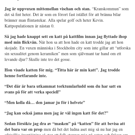
Jag är uppvuxen mittemellan vischan och stan.
“Kranskommun” som
det så fint heter. Det är som en förort fast istället för att bränna bilar
bränner man flintastekar. Alla spelar golf och heter Kevin.
Kattpopulationen är nästan 0.
Så jag hade knappt sett en katt på kattfilm innan jag flyttade ihop
med min flickvän.
När hon sa att hon hade en katt trodde jag att hon
skojade. En vuxen människa i Stockholm city som inte gillar att “utforska
sin sexualitet genom keramiken” men som självmant tar hand om ett
levande djur? Skulle inte tro det gosse.
Hon visade katten för mig. “Titta här är min katt”. Jag trodde
henne fortfarande inte.
“Det där är bara utkammat torktumlarludd som du har satt en
svans på för att verka speciell”
“Men kolla då… den jamar ju för i helvete”
“Jag kan också jama men jag är väl ingen katt för det?”
Sedan försökte jag dra av “masken” på “katten” för att bevisa att
det bara var en prop
men då bet det ludna aset mig så nu har jag en
ofrivillig örontöjning så stor att folk stannar mig på gatan och frågar om