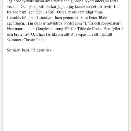
Jag hade lyckats missa det Peter Jihde gjorde i Nyhetsmorgon förra
veckan. Och på ett sätt önskar jag att jag kunde ha det här osett. Han
testade nämligen Oculus Rift. Och släpade samtidigt mina
framtidsdrömmar i smutsen, bara genom att vara Peter Jihde
egentligen. Han dunkar huvudet i bordet som ”Emil och soppskålen”.
Han mansplainar Googles kartong-VR för Tilde de Paula. Han fyller i
och bryter av. Och han får liksom allt att svepas in i ett hånfullt
skimmer. Classic Jihde.
Se själv, bara. På egen risk.