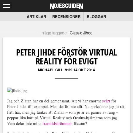
ARTIKLAR
RECENSIONER
BLOGGAR
Inlägg taggade:
Classic Jihde
PETER JIHDE FÖRSTÖR VIRTUAL
REALITY FÖR EVIGT
MICHAEL GILL
9:59 14 OKT 2014
Jag och Zlatan har en del gemensamt. Att vi har enormt
svårt
för
Peter Jihde, till exempel. Men det är inte allt. Nu spekulerar jag ju rätt
fritt här, men jag tänker att Zlatan – som ju är en gamer av rang –
peppar lika hårt på Virtual Reality och Oculus-hjälmarna som jag.
Vem delar inte mina
framtidsdrömmar
, liksom?