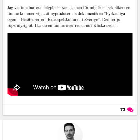
Jag vet inte hur era helgplaner ser ut, men för mig är en sak säker: en
timme kommer vigas åt nyproducerade dokumentären ”Fyrkantiga
ögon – Berättelser om Retrospelskulturen i Sverige”. Den ser ju
supermysig ut. Har du en timme över redan nu? Klicka nedan.
73
Läs kommentarer (
73
)