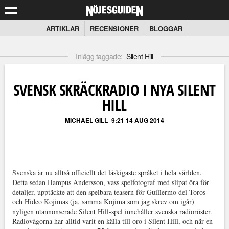
ARTIKLAR
RECENSIONER
BLOGGAR
Inlägg taggade:
Silent Hill
SVENSK SKRÄCKRADIO I NYA SILENT
HILL
MICHAEL GILL
9:21 14 AUG 2014
Svenska är nu alltså officiellt det läskigaste språket i hela världen.
Detta sedan Hampus Andersson, vass spelfotograf med slipat öra för
detaljer, upptäckte att den spelbara teasern för Guillermo del Toros
och Hideo Kojimas (ja, samma Kojima som jag skrev om igår)
nyligen utannonserade Silent Hill-spel innehåller svenska radioröster.
Radiovågorna har alltid varit en källa till oro i Silent Hill, och när en