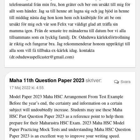
telefonsamtal från min fru, hon gråter och ber om ursäkt till mig för
allt som händer. Jag sa till henne att lugna sig och jag bjöd in henne
till middag nästa dag hon kom hem och knäböjde för att be om
ursäkt för mig och vår son Felix var väldigt glad att träffa sin
mamma igen. Från de senaste tre månaderna till datum bor vi alla
tillsammans som en lycklig familj. Dr. Oduduwa kärleksförtrollning
är riktig och fungerar bra. Jag rekommenderar honom uppriktigt till
alla som vill få tillbaka ex-kärlek idag. kontakta
(dr.oduduwaspellcaster@gmail.com)
Maha 11th Question Paper 2023
skriver:
Svara
17 Maj 2022 kl. 4:55
Model Paper 2023 Maha HSC Arrangement From Test Example
Before the year’s end, the certainty and information on a certain
subject will undoubtedly increase. Students may use these Maha
HSC Past Question Paper 2023 as a reference point to help them
prepare for their Maharastra HSC Exam. 2023 Maha HSC Model
Paper Practicing Mock Tests and understanding Maha HSC Question
Paper 2023 is an excellent way to improve your writing speed.