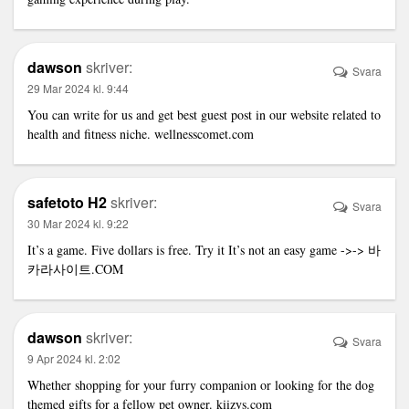
dawson
skriver:
Svara
29 Mar 2024 kl. 9:44
You can write for us and get best guest post in our website related to
health and fitness niche.
wellnesscomet.com
safetoto H2
skriver:
Svara
30 Mar 2024 kl. 9:22
It’s a game. Five dollars is free. Try it It’s not an easy game ->->
바
카라사이트
.COM
dawson
skriver:
Svara
9 Apr 2024 kl. 2:02
Whether shopping for your furry companion or looking for the dog
themed gifts for a fellow pet owner.
kiizys.com