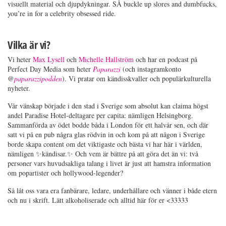
visuellt material och djupdykningar. SÅ buckle up slores and dumbfucks,
you’re in for a celebrity obsessed ride.
Vilka är vi?
Vi heter
Max Lysell
och
Michelle Hallström
och har en podcast på
Perfect Day Media som heter
Paparazzi
(och instagramkonto
@
paparazzipodden
). Vi pratar om kändisskvaller och populärkulturella
nyheter.
Vår vänskap började i den stad i Sverige som absolut kan claima högst
andel Paradise Hotel-deltagare per capita: nämligen Helsingborg.
Sammanförda av ödet bodde båda i London för ett halvår sen, och där
satt vi på en pub några glas rödvin in och kom på att någon i Sverige
borde skapa content om det viktigaste och bästa vi har här i världen,
nämligen ✨kändisar.✨ Och vem är bättre på att göra det än vi: två
personer vars huvudsakliga talang i livet är just att hamstra information
om popartister och hollywood-legender?
Så låt oss vara era fanbärare, ledare, underhållare och vänner i både etern
och nu i skrift. Lätt alkoholiserade och alltid här för er <33333