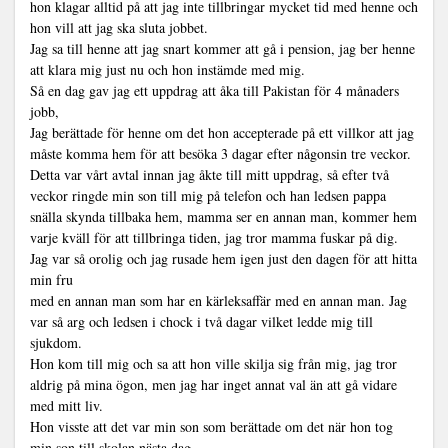
hon klagar alltid på att jag inte tillbringar mycket tid med henne och
hon vill att jag ska sluta jobbet.
Jag sa till henne att jag snart kommer att gå i pension, jag ber henne
att klara mig just nu och hon instämde med mig.
Så en dag gav jag ett uppdrag att åka till Pakistan för 4 månaders
jobb,
Jag berättade för henne om det hon accepterade på ett villkor att jag
måste komma hem för att besöka 3 dagar efter någonsin tre veckor.
Detta var vårt avtal innan jag åkte till mitt uppdrag, så efter två
veckor ringde min son till mig på telefon och han ledsen pappa
snälla skynda tillbaka hem, mamma ser en annan man, kommer hem
varje kväll för att tillbringa tiden, jag tror mamma fuskar på dig.
Jag var så orolig och jag rusade hem igen just den dagen för att hitta
min fru
med en annan man som har en kärleksaffär med en annan man. Jag
var så arg och ledsen i chock i två dagar vilket ledde mig till
sjukdom.
Hon kom till mig och sa att hon ville skilja sig från mig, jag tror
aldrig på mina ögon, men jag har inget annat val än att gå vidare
med mitt liv.
Hon visste att det var min son som berättade om det när hon tog
min son till skolan nästa dag