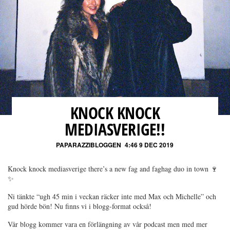
KNOCK KNOCK
MEDIASVERIGE!!
PAPARAZZIBLOGGEN
4:46 9 DEC 2019
Knock knock mediasverige there’s a new fag and faghag duo in town 🍷
✨
Ni tänkte “ugh 45 min i veckan räcker inte med Max och Michelle” och
gud hörde bön! Nu finns vi i blogg-format också!
Vår blogg kommer vara en förlängning av vår podcast men med mer