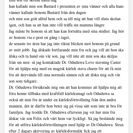
han kallade min son Bastard i presenten av sina vänner och alla hans
vänner kallade honom Bastard från den dagen
och min son grät alltid hem och sa till mig att han vill sluta skolan
igen, och han sa att han inte vill träffa sin mamma längre
Jag måste be honom så att han kan fortsätta med sina studier. Jag hör
av honom via e-post en gång i taget,
de senaste tre åren har jag inte riktat blicken mot honom på grund
av mitt jobb. Jag älskade fortfarande min fru och jag vill att hon ska
älska och ta hand om vår son, jag vill inte att min son ska skiljas
från sin mor. så jag kontaktade Dr. Oduduwa Love stavning Caster
för att hjälpa mig med en magisk kärlek stava charm för att få min
fru att återvända till sina normala sinnen och att älska mig och vår
son som tidigare.
Dr. Oduduwa försäkrade mig om att han kommer att hjälpa mig att
föra henne tillbaka med kraftfull kärleksmagi och Oduduwa sa
också att min fru är under en kärleksförtrollning från den andra
mannen, det är därför hon beter sig på vissa sätt som inte är bra för
familjen. Jag trodde Dr. Oduduwa eftersom jag vet hur min fru
älskar vår son Felix och vårt hem var lyckligt. Så jag bestämde mig
för att utföra kärleksförtrollningen med hjälp av Dr.Oduduwa. Strax
efter 2 dagars aktivering av kärleksformulär fick jag ett