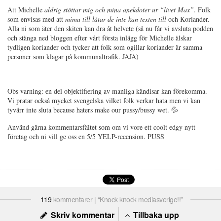
Att Michelle
aldrig stöttar mig och mina anekdoter ur “livet Max”
. Folk
som envisas med att
mima till låtar de inte kan texten till
och Koriander.
Alla ni som äter den skiten kan dra åt helvete (så nu får vi avsluta podden
och stänga ned bloggen efter vårt första inlägg för Michelle älskar
tydligen koriander och tycker att folk som ogillar koriander är samma
personer som klagar på kommunaltrafik. JAJA)
Obs varning: en del objektifiering av manliga kändisar kan förekomma.
Vi pratar också mycket svengelska vilket folk verkar hata men vi kan
tyvärr inte sluta because haters make our pussy/bussy wet. 💦
Använd gärna kommentarsfältet som om vi vore ett coolt edgy nytt
företag och ni vill ge oss en 5/5 YELP-recension. PUSS
119
kommentarer | “Knock knock mediasverige!!”
Skriv kommentar
Tillbaka upp