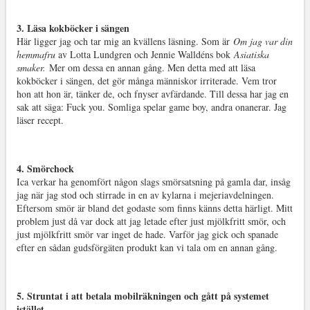
3. Läsa kokböcker i sängen
Här ligger jag och tar mig an kvällens läsning. Som är
Om jag var din
hemmafru
av Lotta Lundgren och Jennie Walldéns bok
Asiatiska
smaker.
Mer om dessa en annan gång. Men detta med att läsa
kokböcker i sängen, det gör många människor irriterade. Vem tror
hon att hon är, tänker de, och fnyser avfärdande. Till dessa har jag en
sak att säga: Fuck you. Somliga spelar game boy, andra onanerar. Jag
läser recept.
4. Smörchock
Ica verkar ha genomfört någon slags smörsatsning på gamla dar, insåg
jag när jag stod och stirrade in en av kylarna i mejeriavdelningen.
Eftersom smör är bland det godaste som finns känns detta härligt. Mitt
problem just då var dock att jag letade efter just mjölkfritt smör, och
just mjölkfritt smör var inget de hade. Varför jag gick och spanade
efter en sådan gudsförgäten produkt kan vi tala om en annan gång.
5. Struntat i att betala mobilräkningen och gått på systemet
istället