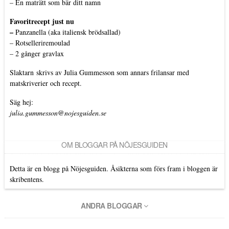
–
En maträtt som bär ditt namn
Favoritrecept just nu
–
Panzanella (aka italiensk brödsallad)
–
Rotselleriremoulad
–
2 gånger gravlax
Slaktarn
skrivs av Julia Gummesson som annars frilansar med
matskriverier och recept.
Säg hej:
julia.gummesson@nojesguiden.se
OM BLOGGAR PÅ NÖJESGUIDEN
Detta är en blogg på Nöjesguiden. Åsikterna som förs fram i bloggen är
skribentens.
ANDRA BLOGGAR