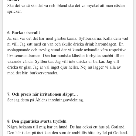
Ska det va så ska det va och ibland ska det va mycket att man nästan
spricker.
6. Burkar överallt
Ja, sen var det det här med glasburkarna. Syltburkarna. Kalla dem vad
ni vill. Jag satt med en vän och skulle dricka drink häromdagen. En
avslappnande och trevlig stund där vi kunde avhandla våra respektive
livs senaste draman. Den harmoniska känslan förbyttes snabbt till en
växande vånda. Syltburkar. Jag vill inte dricka ur burkar. Jag vill
dricka ur glas. Jag är väl inget djur heller. Nej nu lägger vi alla av
med det här, burkserverandet.
7. Och precis när irritationen släppt…
Ser jag detta på Åhléns inredningsavdelning.
8. Den gigantiska svarta tryffeln
Några bekanta till mig har en hund. De har också ett hus på Gotland.
Den här tiden på året kan den som är ambitiös hitta tryffel på Gotland.