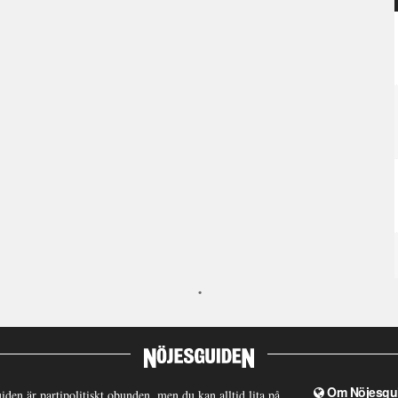
Om Nöjesgu
iden är partipolitiskt obunden, men du kan alltid lita på