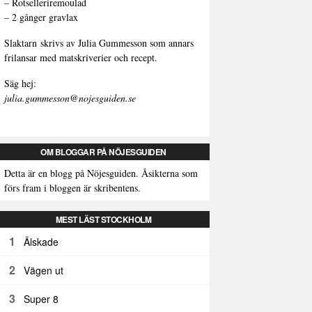
–
Rotselleriremoulad
–
2 gånger gravlax
Slaktarn
skrivs av Julia Gummesson som annars
frilansar med matskriverier och recept.
Säg hej:
julia.gummesson@nojesguiden.se
OM BLOGGAR PÅ NÖJESGUIDEN
Detta är en blogg på Nöjesguiden. Åsikterna som
förs fram i bloggen är skribentens.
MEST LÄST STOCKHOLM
1
Älskade
2
Vägen ut
3
Super 8