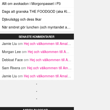
Allt om avokadon i Morgonpasset i P3
Dags att granska THE FOODGOD (aka Kim Kardashians matinstagrammande bästis)
Djävulsägg och dess likar
När smöret gör lunchen (och myntandet av termen ”Smörindex”)
SENASTE KOMMENTARER
Jamie Liu
om
Hej och välkommen till Amalfikusten
Morgan Lee
om
Hej och välkommen till Amalfikusten
Debloat Face
om
Hej och välkommen till Amalfikusten
Sam Rivera
om
Hej och välkommen till Amalfikusten
Jamie Liu
om
Hej och välkommen till Amalfikusten
ANDRA BLOGGAR