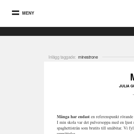
MENY
Inlägg taggade:
minestrone
JULIA 
Många har endast
en referenspunkt rörande
I min skola var det pulversoppa med en ljust
spaghettistrån som brutits till småbitar. Vi f
upprättelse.