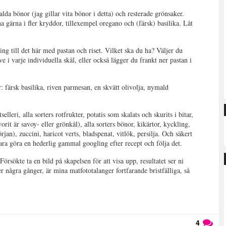
alda bönor (jag gillar vita bönor i detta) och resterade grönsaker.
 gärna i fler kryddor, tillexempel oregano och (färsk) basilika. Låt
ng till det här med pastan och riset. Vilket ska du ha? Väljer du
e i varje individuella skål, eller också lägger du frankt ner pastan i
r: färsk basilika, riven parmesan, en skvätt olivolja, nymald
selleri, alla sorters rotfrukter, potatis som skalats och skurits i bitar,
vorit är savoy- eller grönkål), alla sorters bönor, kikärtor, kyckling,
början), zuccini, haricot verts, bladspenat, vitlök, persilja. Och säkert
 bara göra en hederlig gammal googling efter recept och följa det.
örsökte ta en bild på skapelsen för att visa upp, resultatet ser ni
 några gånger, är mina matfototalanger fortfarande bristfälliga, så
4