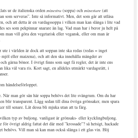
lats ur de italienska orden
minestra
(soppa) och
minestare
(att
ppan som serveras”. Inte så informativt. Men, det som går att utläsa
lien, och att detta är en vardagssoppa i vilken man kan slänga i lite vad
des ses som pekpinnar snarare än lag. Vad man har i beror ju helt på
om man vill göra den vegetarisk eller vegansk, eller om man är
.
ute i världen är dock att soppan inte ska redas (redas = inget
 mjöl eller maizena), och att den ska innehålla mängder av
och gärna bönor. I övrigt finns som sagt få regler, det är inte ens
an lika väl vara ris. Kort sagt, en alldeles utmärkt vardagsrätt, i
nser.
nom händelseförloppet.
tre. När man gör sån här soppa behövs det lite svängrum. Om du har
 den blir transparent. Lägg sedan till dina övriga grönsaker, men spara
r till senare. Låt dessa bli mjuka utan att ta färg.
 vilken typ av buljong. vanligast är grönsaks- eller kycklingbuljong.
ar för övrigt aldrig fattat det där med ”krossade”? så hetsigt, hackade
et behövs. Vill man så kan man också slänga i ett glas vin. Höj