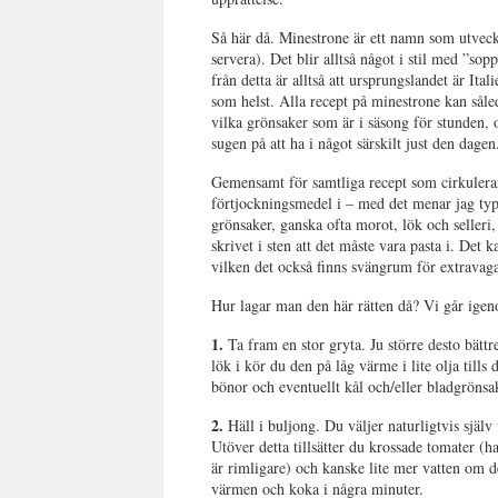
Så här då. Minestrone är ett namn som utveck
servera). Det blir alltså något i stil med ”so
från detta är alltså att ursprungslandet är Ita
som helst. Alla recept på minestrone kan såle
vilka grönsaker som är i säsong för stunden, 
sugen på att ha i något särskilt just den dagen
Gemensamt för samtliga recept som cirkulerar 
förtjockningsmedel i – med det menar jag typ
grönsaker, ganska ofta morot, lök och selleri, 
skrivet i sten att det måste vara pasta i. Det k
vilken det också finns svängrum för extravaga
Hur lagar man den här rätten då? Vi går ige
1.
Ta fram en stor gryta. Ju större desto bät
lök i kör du den på låg värme i lite olja tills
bönor och eventuellt kål och/eller bladgrönsake
2.
Häll i buljong. Du väljer naturligtvis själv
Utöver detta tillsätter du krossade tomater (h
är rimligare) och kanske lite mer vatten om d
värmen och koka i några minuter.