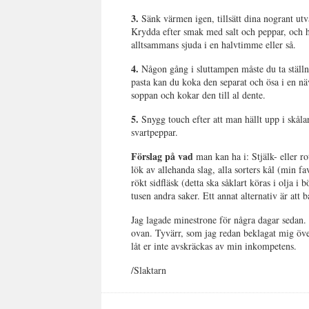
3.
Sänk värmen igen, tillsätt dina nogrant utv
Krydda efter smak med salt och peppar, och ha
alltsammans sjuda i en halvtimme eller så.
4.
Någon gång i sluttampen måste du ta ställni
pasta kan du koka den separat och ösa i en näv
soppan och kokar den till al dente.
5.
Snygg touch efter att man hällt upp i skåla
svartpeppar.
Förslag på vad
man kan ha i: Stjälk- eller rot
lök av allehanda slag, alla sorters kål (min fa
rökt sidfläsk (detta ska såklart köras i olja i 
tusen andra saker. Ett annat alternativ är att
Jag lagade minestrone för några dagar sedan. F
ovan. Tyvärr, som jag redan beklagat mig över
låt er inte avskräckas av min inkompetens.
/Slaktarn