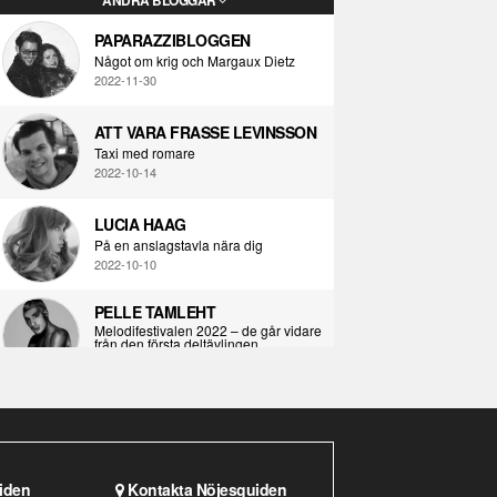
PAPARAZZIBLOGGEN
Något om krig och Margaux Dietz
2022-11-30
ATT VARA FRASSE LEVINSSON
Taxi med romare
2022-10-14
LUCIA HAAG
På en anslagstavla nära dig
2022-10-10
PELLE TAMLEHT
Melodifestivalen 2022 – de går vidare
från den första deltävlingen
2022-02-02
I KORPENS SKUGGA
Själva definitionen av ondska
2021-06-28
iden
Kontakta Nöjesguiden