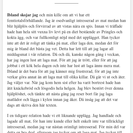
Ibland skojar jag
och min kille om att vi har ett
femtiotalsförhållande. Jag är osedvanligt intresserad av mat medan han
blir hjälplös och förvirrad av att vistas nära en spis. Innan vi träffade
hade han hela sitt vuxna liv levt på en diet bestående av Pringles och
kokta ägg, och var fullkomligt nöjd med det upplägget. Han tycker
inte att det är roligt att tänka på mat, eller laga den, medan det för
mig är bland det bästa jag vet. Detta har lett till att jag lagar all
middagsmat i vår relation. Då och då, kanske någon gång i veckan,
har jag ingen lust att laga mat. För att jag är trött, eller för att jag
jobbat i ett kök hela dagen och inte har lust att laga ännu mera mat.
Ibland är det bara för att jag känner mig frustrerad, för att jag inte
verkar göra annat än att laga mat till olika killar. Då går vi ut och äter.
Jag väljer var. När jag kom hem sist efter ha varit bortrest hade han
ätit knäckebröd och lösgodis hela helgen. Jag blev bestört över denna
hjälplöshet, och tänkte att nästa gång jag reser bort får jag laga
matlådor och lägga i kylen innan jag åker. Då insåg jag att det var
dags att skriva den här texten.
I en tidigare relation hade vi ett liknande upplägg. Jag handlade och
lagade all mat, för han inte kunde eller helt enkelt inte var tillräckligt
intresserad, medan jag var nästan orimligt intresserad. För min del var
detta en bra deal, eftersom jag tycker om att laga mat. Jag tycker till