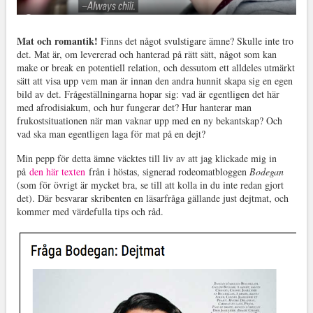
Mat och romantik!
Finns det något svulstigare ämne? Skulle inte tro
det. Mat är, om levererad och hanterad på rätt sätt, något som kan
make or break en potentiell relation, och dessutom ett alldeles utmärkt
sätt att visa upp vem man är innan den andra hunnit skapa sig en egen
bild av det. Frågeställningarna hopar sig: vad är egentligen det här
med afrodisiakum, och hur fungerar det? Hur hanterar man
frukostsituationen när man vaknar upp med en ny bekantskap? Och
vad ska man egentligen laga för mat på en dejt?
Min pepp för detta ämne väcktes till liv av att jag klickade mig in
på
den här texten
från i höstas, signerad rodeomatbloggen
Bodegan
(som för övrigt är mycket bra, se till att kolla in du inte redan gjort
det). Där besvarar skribenten en läsarfråga gällande just dejtmat, och
kommer med värdefulla tips och råd.