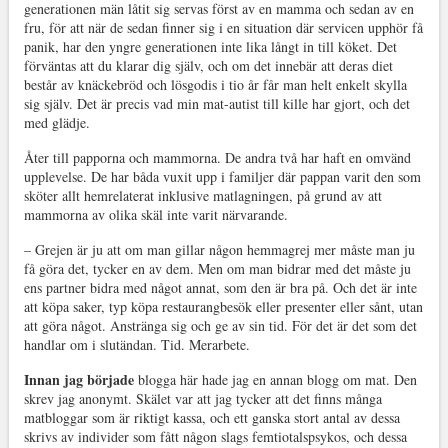
generationen män låtit sig servas först av en mamma och sedan av en
fru, för att när de sedan finner sig i en situation där servicen upphör få
panik, har den yngre generationen inte lika långt in till köket. Det
förväntas att du klarar dig själv, och om det innebär att deras diet
består av knäckebröd och lösgodis i tio år får man helt enkelt skylla
sig själv. Det är precis vad min mat-autist till kille har gjort, och det
med glädje.
Åter till papporna och mammorna. De andra två har haft en omvänd
upplevelse. De har båda vuxit upp i familjer där pappan varit den som
sköter allt hemrelaterat inklusive matlagningen, på grund av att
mammorna av olika skäl inte varit närvarande.
– Grejen är ju att om man gillar någon hemmagrej mer måste man ju
få göra det, tycker en av dem. Men om man bidrar med det måste ju
ens partner bidra med något annat, som den är bra på. Och det är inte
att köpa saker, typ köpa restaurangbesök eller presenter eller sånt, utan
att göra något. Anstränga sig och ge av sin tid. För det är det som det
handlar om i slutändan. Tid. Merarbete.
Innan jag började
blogga här hade jag en annan blogg om mat. Den
skrev jag anonymt. Skälet var att jag tycker att det finns många
matbloggar som är riktigt kassa, och ett ganska stort antal av dessa
skrivs av individer som fått någon slags femtiotalspsykos, och dessa