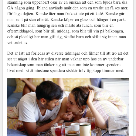
stämning som uppenbart osar av en önskan att den som bjuds bara ska
GÅ någon gång. Ibland används måltiden som en ursäkt att få ses mer,
förlänga dejten. Kanske äter man frukost ute på ett kafé. Kanske går
man runt på stan efteråt. Kanske köper en glass och hänger i en park.
Kanske blir man hungrig sen och måste äta lunch, som blir en
eftermiddagsöl, som blir till middag, som blir till vin på balkongen,
och så plötsligt har man gift sig, skaffat barn och skiljt sig innan man
vet ordet av.
Det är lätt att förledas av diverse tidningar och filmer till att tro att det
ser ut något i den här stilen när man vaknar upp hos en ny underbar
bekantskap som man tänker sig att man om inte kommer spendera
livet med, så åtminstone spendera sisådär tolv tipptopp timmar med.