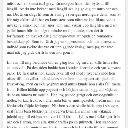
müsli och en kanna earl grey. En morgon hade filen bytts ut till
långfil. Är du inte bekant med långfil ska jag ge dig ett intro här och
nu: Det är en slags fil som är vanlig i sveriges nordligare delar, som av
för mig oklara skäl har en konsistens som närmast kan liknas vid ett
mycket elastiskt och halt snor. Om man vispar upp långfilen med sin
gaffel innan blir den något mindre motbjudande, men det är
fortfarande en mycket dålig mejeriprodukt att bjuda en romantisk
bekantskap på. Som tur är är jag en öppensinnad och matintresserad
individ som tyckte det var ett uppiggande inslag, men jag var inte
mätt när jag gick därifrån den morgonen.
En vän till mig berättade om en gång hon tog med en kille hem efter
en utekväll. På den tiden bodde hon i studentkorridor och var konstant
pank. De få slantar hon kunde lyxa till det med i livet använde hon
oftast till utekvällar, och således hade hon inte mycket att bjuda på i
frukostväg, men en skål yoghurt med müsli kunde hon i alla fall rassla
fram. Killen hällde upp yoghurt och började sedan noggrant välja ut
de bästa bitarna ur müslin. Han tog petade girigt och omsorgsfullt ut
nötter, torkad frukt och allehanda bär ur müslipaketet, medan min vän
förskräckt följde förloppet. När hon sedan skulle hälla upp i sin egen
skål fanns bara blektrötta havregryn kvar. En annan vän vaknade i
juletid upp till ett hus som var i full färd att fyllas med släktingar från
när och fjärran, som alla skulle träffas på en jullunch. Hon stapplade
förvirrad och smutsig ner för trappan och fick på väg till badrummet