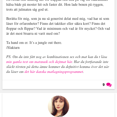
hälsa både på moster hit och faster dit. Hon lade benen på ryggen,
trots att julmaten såg god ut.
Berätta för mig, som ju nu så generöst delat med mig, vad har ni som
läser för erfarenheter? Finns det taktiker eller säkra kort? Finns det
floppar och flippar? Vad är minimum och vad är för mycket? Och vad
är det mest bisarra ni varit med om?
Ta hand om er. It’s a jungle out there.
/Slaktarn
PS. Om du inte fått nog av kombinationen sex och mat kan du t läsa
min gamla text om matsnusk och dejtmat här
. Har du fortfarande inte
släckt törsten på detta ämne kommer du definitivt komma över det när
du läser om
det här danska matlagningsprogrammet
.
9
Läs kommentarer (
9
)