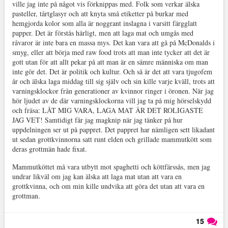
ville jag inte på något vis förknippas med. Folk som verkar älska
pasteller, tårtglasyr och att knyta små etiketter på burkar med
hemgjorda kolor som alla är noggrant inslagna i varsitt färgglatt
papper. Det är förstås härligt, men att laga mat och umgås med
råvaror är inte bara en massa mys. Det kan vara att gå på McDonalds i
smyg, eller att börja med raw food trots att man inte tycker att det är
gott utan för att allt pekar på att man är en sämre människa om man
inte gör det. Det är politik och kultur. Och så är det att vara tjugofem
år och älska laga middag till sig själv och sin kille varje kväll, trots att
varningsklockor från generationer av kvinnor ringer i öronen. När jag
hör ljudet av de där varningsklockorna vill jag ta på mig hörselskydd
och fräsa: LÅT MIG VARA, LAGA MAT ÄR DET ROLIGASTE
JAG VET! Samtidigt får jag magknip när jag tänker på hur
uppdelningen ser ut på pappret. Det pappret har nämligen sett likadant
ut sedan grottkvinnorna satt runt elden och grillade mammutkött som
deras grottmän hade fixat.
Mammutköttet må vara utbytt mot spaghetti och köttfärssås, men jag
undrar likväl om jag kan älska att laga mat utan att vara en
grottkvinna, och om min kille undvika att göra det utan att vara en
grottman.
15