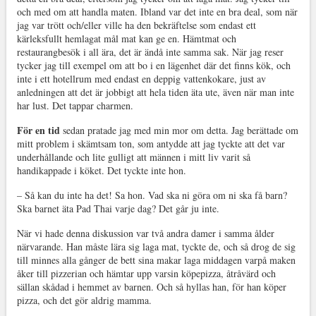
och med om att handla maten. Ibland var det inte en bra deal, som när
jag var trött och/eller ville ha den bekräftelse som endast ett
kärleksfullt hemlagat mål mat kan ge en. Hämtmat och
restaurangbesök i all ära, det är ändå inte samma sak. När jag reser
tycker jag till exempel om att bo i en lägenhet där det finns kök, och
inte i ett hotellrum med endast en deppig vattenkokare, just av
anledningen att det är jobbigt att hela tiden äta ute, även när man inte
har lust. Det tappar charmen.
För en tid
sedan pratade jag med min mor om detta. Jag berättade om
mitt problem i skämtsam ton, som antydde att jag tyckte att det var
underhållande och lite gulligt att männen i mitt liv varit så
handikappade i köket. Det tyckte inte hon.
– Så kan du inte ha det! Sa hon. Vad ska ni göra om ni ska få barn?
Ska barnet äta Pad Thai varje dag? Det går ju inte.
När vi hade denna diskussion var två andra damer i samma ålder
närvarande. Han måste lära sig laga mat, tyckte de, och så drog de sig
till minnes alla gånger de bett sina makar laga middagen varpå maken
åker till pizzerian och hämtar upp varsin köpepizza, åtråvärd och
sällan skådad i hemmet av barnen. Och så hyllas han, för han köper
pizza, och det gör aldrig mamma.