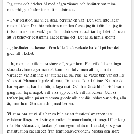
Jag sitter och dricker öl med några vänner och berättar om mina
motstridiga känslor för mitt matintresse.
– I vår relation har vi en deal, berättar en vän. Den som inte lagar
maten diskar. Den här relationen är den första jag är i där den jag är
tillsammans med verkligen är matintresserad och tar tag i det där utan
att vi behöver bestämma något kring det. Det är så himla skönt!
Jag invänder att hennes förra kille ändå verkade ha koll på hur det
gick till i köket.
– Ja, men han ville mest show off, säger hon. Han ville liksom laga
stora skrytmiddagar när det kom hem folk, men att laga mat i
vardagen var han inte så jättetaggad på. När jag växte upp var det lite
så också. Mamma lagade all mat, för pappa ”kunde” inte. Nu, när de
har separerat, har han börjat laga mat. Och han är så himla stolt varje
gång han lagat något, vill visa upp och så, vill ha beröm. Och så
tänker jag alltid på att mamma gjorde allt det där jobbet varje dag alla
år, men hon räknade aldrig med beröm.
Vi enas om
att vi alla har en bild av att femtiotalsmännen inte
existerar längre. Att vår generation är annorlunda, att unga killar idag
inte blir sådana. Jag tänker på min egen relation. Hur skiljer sig vår
matsituation egentligen från femtiotalsversionen? Medan den äldre