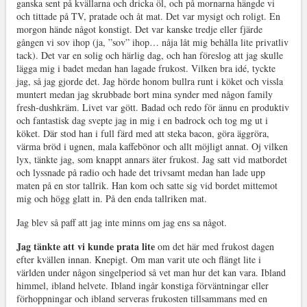
ganska sent på kvällarna och dricka öl, och på mornarna hängde vi
och tittade på TV, pratade och åt mat. Det var mysigt och roligt. En
morgon hände något konstigt. Det var kanske tredje eller fjärde
gången vi sov ihop (ja, ”sov” ihop… nåja låt mig behålla lite privatliv
tack). Det var en solig och härlig dag, och han föreslog att jag skulle
lägga mig i badet medan han lagade frukost. Vilken bra idé, tyckte
jag, så jag gjorde det. Jag hörde honom bullra runt i köket och vissla
muntert medan jag skrubbade bort mina synder med någon family
fresh-dushkräm. Livet var gött. Badad och redo för ännu en produktiv
och fantastisk dag svepte jag in mig i en badrock och tog mg ut i
köket. Där stod han i full färd med att steka bacon, göra äggröra,
värma bröd i ugnen, mala kaffebönor och allt möjligt annat. Oj vilken
lyx, tänkte jag, som knappt annars äter frukost. Jag satt vid matbordet
och lyssnade på radio och hade det trivsamt medan han lade upp
maten på en stor tallrik. Han kom och satte sig vid bordet mittemot
mig och högg glatt in. På den enda tallriken mat.
Jag blev så paff att jag inte minns om jag ens sa något.
Jag tänkte att vi kunde prata lite
om det här med frukost dagen
efter kvällen innan. Knepigt. Om man varit ute och flängt lite i
världen under någon singelperiod så vet man hur det kan vara. Ibland
himmel, ibland helvete. Ibland ingår konstiga förväntningar eller
förhoppningar och ibland serveras frukosten tillsammans med en