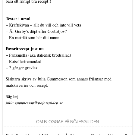
bara ett riktigt bra recept!)
Texter i urval
–
Kräftskivan – allt du vill och inte vill veta
–
Är Gorby’s döpt efter Gorbatjov?
–
En maträtt som bär ditt namn
Favoritrecept just nu
–
Panzanella (aka italiensk brödsallad)
–
Rotselleriremoulad
–
2 gånger gravlax
Slaktarn
skrivs av Julia Gummesson som annars frilansar med
matskriverier och recept.
Säg hej:
julia.gummesson@nojesguiden.se
OM BLOGGAR PÅ NÖJESGUIDEN